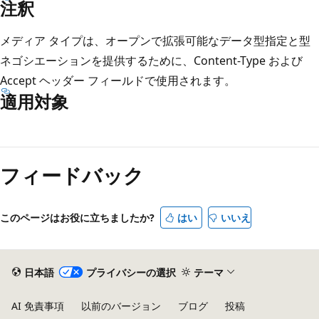
注釈
メディア タイプは、オープンで拡張可能なデータ型指定と型
ネゴシエーションを提供するために、Content-Type および
Accept ヘッダー フィールドで使用されます。
適用対象
読
み
フィードバック
取
り
モ
このページはお役に立ちましたか?
はい
いいえ
ー
ド
が
日本語
プライバシーの選択
テーマ
無
AI 免責事項
以前のバージョン
ブログ
投稿
効