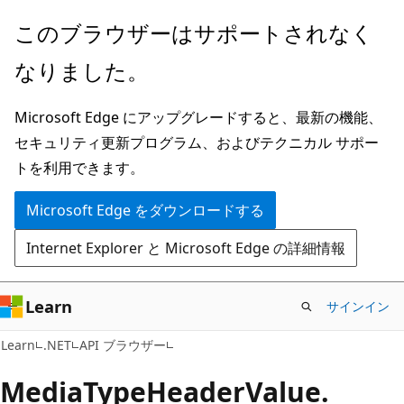
メ
ペ
このブラウザーはサポートされなく
イ
ー
なりました。
ン
ジ
コ
内
Microsoft Edge にアップグレードすると、最新の機能、
ン
ナ
セキュリティ更新プログラム、およびテクニカル サポー
テ
ビ
トを利用できます。
ン
ゲ
ツ
ー
Microsoft Edge をダウンロードする
に
シ
Internet Explorer と Microsoft Edge の詳細情報
ス
ョ
キ
ン
ッ
に
Learn
サインイン
プ
ス
C#
Learn
.NET
API ブラウザー
キ
ッ
Media
Type
Header
Value.