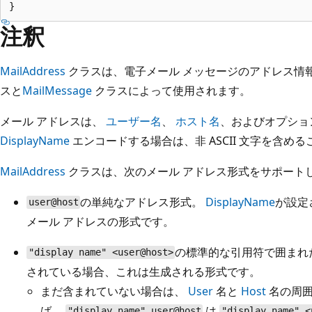
注釈
MailAddress
クラスは、電子メール メッセージのアドレス情
スと
MailMessage
クラスによって使用されます。
メール アドレスは、
ユーザー名
、
ホスト名
、およびオプショ
DisplayName
エンコードする場合は、非 ASCII 文字を含め
MailAddress
クラスは、次のメール アドレス形式をサポート
の単純なアドレス形式。
DisplayName
が設定
user@host
メール アドレスの形式です。
の標準的な引用符で囲まれ
"display name" <user@host>
されている場合、これは生成される形式です。
まだ含まれていない場合は、
User
名と
Host
名の周囲
ば、
は
"display name" user@host
"display name" <