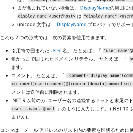
まだ含まれていない場合は、
DisplayName
の周囲に引
は
display name <user@host>
"display name" <user
unicode 文字は、
DisplayName
プロパティでサポー
これら 2 つの形式では、次の要素を使用できます。
引用符で囲まれた
User
名。 たとえば、「
"user name"@
角かっこで囲まれたドメイン リテラル。 たとえば、「
<
ます。
コメント。 たとえば、「
(comment)"display name"(com
<(comment)user(comment)@(comment)domain(comment)>(c
メントは送信前に削除されます。
.NET 9 以前のみ: ユーザー名の連続するドットと末尾の
」のように入力します。 (.NET 1
user...name..@host
ません)。
コンマは、メール アドレスのリスト内の要素を区切るために