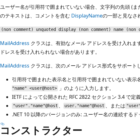
ユーザー名が引用符で囲まれていない場合、文字列の先頭 (ま
のテキストは、コメントを含む
DisplayName
の一部と見なさ
(non comment) unquoted display (non comment) name (non 
MailAddress
クラスは、有効なメール アドレスを受け入れます
ドレスを受け入れられない場合があります。
MailAddress
クラスは、次のメール アドレス形式をサポート
引用符で囲まれた表示名と引用符で囲まれていない表示
」のように入力します。
"name" <user@host>
IETF によって公開された RFC 2822 セクション 3.4
、
、または
"user"."name"@host
user."name"@host
"user
.NET 10 以降のバージョンのみ: ユーザー名の連続するドッ
コンストラクター