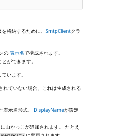
報を格納するために、
SmtpClient
クラ
ンの
表示名
で構成されます。
ることができます。
しています。
されていない場合、これは生成される
た表示名形式。
DisplayName
が設定
に山かっこが追加されます。 たとえ
に変更されます。
user@host>