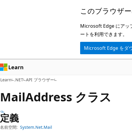
メ
ペ
このブラウザー
イ
ー
ン
ジ
Microsoft Ed
コ
内
ートを利用できます。
ン
ナ
Microsoft Edge
テ
ビ
ン
ゲ
ツ
ー
Learn
に
シ
Learn
.NET
API ブラウザー
ス
ョ
キ
ン
Mail
Address クラス
ッ
に
プ
ス
定義
キ
ッ
名前空間:
System.Net.Mail