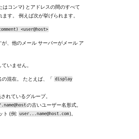
たはコンマ) とアドレスの間のすべて
れます。 例えば次が挙げられます。
comment) <user@host>
が、他のメール サーバーがメール ア
していません。
名の混在。 たとえば、「
display
 で定義されているグループ。
の古いユーザー名形式。
".name@host
ト (例:
)。
user...name@host.com