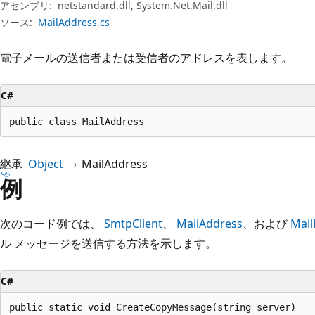
プ
アセンブリ:
netstandard.dll, System.Net.Mail.dll
ソース:
MailAddress.cs
電子メールの送信者または受信者のアドレスを表します。
C#
public class MailAddress
継承
Object
MailAddress
例
次のコード例では、
SmtpClient
、
MailAddress
、および
Mai
ル メッセージを送信する方法を示します。
C#
public static void CreateCopyMessage(string server)
