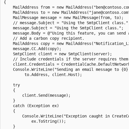
{

    MailAddress from = new MailAddress("ben@contoso.com
    MailAddress to = new MailAddress("jane@contoso.com"
    MailMessage message = new MailMessage(from, to);

    // message.Subject = "Using the SmtpClient class.";
    message.Subject = "Using the SmtpClient class.";

    message.Body = @"Using this feature, you can send 
    // Add a carbon copy recipient.

    MailAddress copy = new MailAddress("Notification_Li
    message.CC.Add(copy);

    SmtpClient client = new SmtpClient(server);

    // Include credentials if the server requires them.
    client.Credentials = CredentialCache.DefaultNetwork
    Console.WriteLine("Sending an email message to {0} 
         to.Address, client.Host);

    try

    {

        client.Send(message);

    }

    catch (Exception ex)

    {

        Console.WriteLine("Exception caught in CreateCo
            ex.ToString());

    }
