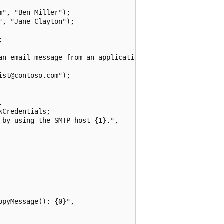
", "Ben Miller");

, "Jane Clayton");



an email message from an application very easily.";

st@contoso.com");



Credentials;

by using the SMTP host {1}.",

pyMessage(): {0}",
