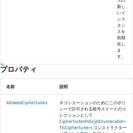
スの
新し
いイ
ンス
タン
スを
初期
化し
ま
す。
プロパティ
名前
説明
AllowedCipherSuites
ネゴシエーションのためにこのポリ
シーで許可される暗号スイートのコ
レクションとして
CipherSuitesPolicy(IEnumerable<
TlsCipherSuite>)
コンストラクター