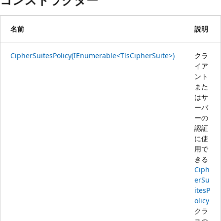
名前
説明
CipherSuitesPolicy(IEnumerable<TlsCipherSuite>)
クラ
イア
ント
また
はサ
ーバ
ーの
認証
に使
用で
きる
Ciph
erSu
itesP
olicy
クラ