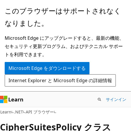
メ
ペ
このブラウザーはサポートされなく
イ
ー
なりました。
ン
ジ
コ
内
Microsoft Edge にアップグレードすると、最新の機能、
ン
ナ
セキュリティ更新プログラム、およびテクニカル サポー
テ
ビ
トを利用できます。
ン
ゲ
ツ
ー
Microsoft Edge をダウンロードする
に
シ
Internet Explorer と Microsoft Edge の詳細情報
ス
ョ
キ
ン
ッ
に
Learn
サインイン
プ
ス
C#
Learn
.NET
API ブラウザー
キ
ッ
Cipher
Suites
Policy クラス