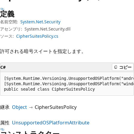
プ
定義
名前空間:
System.Net.Security
アセンブリ:
System.Net.Security.dll
ソース:
CipherSuitesPolicy.cs
許可される暗号スイートを指定します。
C#
コピー
[System.Runtime.Versioning.UnsupportedOSPlatform("andro
[System.Runtime.Versioning.UnsupportedOSPlatform("windo
public sealed class CipherSuitesPolicy
継承
Object
CipherSuitesPolicy
属性
UnsupportedOSPlatformAttribute
コンストラクター