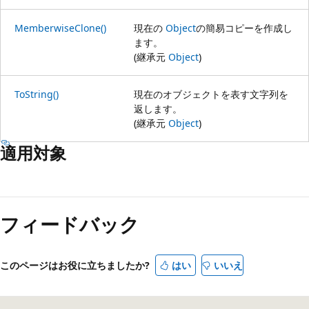
MemberwiseClone()
現在の
Object
の簡易コピーを作成し
ます。
(継承元
Object
)
ToString()
現在のオブジェクトを表す文字列を
返します。
(継承元
Object
)
適用対象
読
み
フィードバック
取
り
モ
このページはお役に立ちましたか?
はい
いいえ
ー
ド