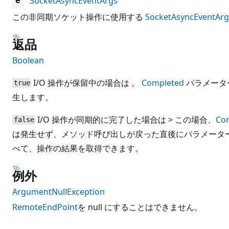
SocketAsyncEventArgs
e
この非同期ソケット操作に使用する
SocketAsyncEventArg
返品
Boolean
I/O 操作が保留中の場合は 。
Completed
パラメータ
true
生します。
I/O 操作が同期的に完了した場合は > この場合、
Co
false
は発生せず、メソッド呼び出しが戻った直後にパラメータ
べて、操作の結果を取得できます。
例外
ArgumentNullException
RemoteEndPoint
を null にすることはできません。