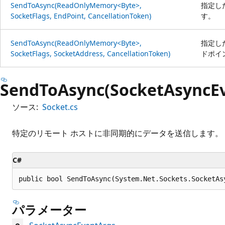
SendToAsync(ReadOnlyMemory<Byte>,
指定し
SocketFlags, EndPoint, CancellationToken)
す。
SendToAsync(ReadOnlyMemory<Byte>,
指定し
SocketFlags, SocketAddress, CancellationToken)
ドポイ
SendToAsync(SocketAsyncE
ソース:
Socket.cs
特定のリモート ホストに非同期的にデータを送信します。
C#
public bool SendToAsync(System.Net.Sockets.SocketAs
パラメーター