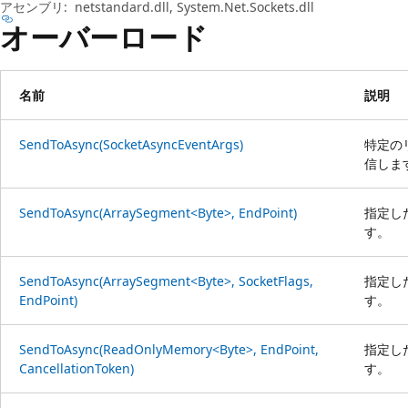
プ
アセンブリ:
netstandard.dll, System.Net.Sockets.dll
オーバーロード
名前
説明
SendToAsync(SocketAsyncEventArgs)
特定の
信しま
SendToAsync(ArraySegment<Byte>, EndPoint)
指定し
す。
SendToAsync(ArraySegment<Byte>, SocketFlags,
指定し
EndPoint)
す。
SendToAsync(ReadOnlyMemory<Byte>, EndPoint,
指定し
CancellationToken)
す。