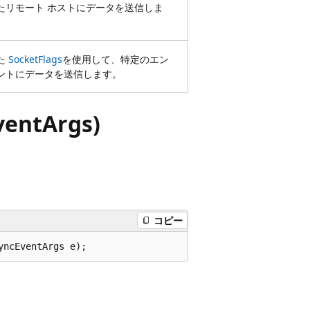
たリモート ホストにデータを送信しま
た
SocketFlags
を使用して、特定のエン
ントにデータを送信します。
ventArgs)
コピー
yncEventArgs e);