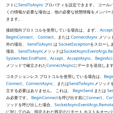
クトに
SendToAsync
プロパティを設定できます。 コールバ
くの情報が必要な場合は、他の必要な状態情報をメンバー
きます。
接続指向プロトコルを使用している場合は、まず、
Accept
BeginConnect
、
Connect
、または
ConnectAsync
メソッ
外の場合、
SendToAsync
は
SocketException
をスローし
場合、
SendToAsync
メソッドは
SocketAsyncEventArgs.R
System.Net.EndPoint
、
Accept
、
AcceptAsync
、
BeginAcc
メソッドで確立された
ConnectAsync
にデータを送信しま
コネクションレス プロトコルを使用している場合は、
Begi
Connect
、
ConnectAsync
、または
SendToAsync
メソッド
立する必要はありません。 これは、
BeginSend
または
Se
み必要です。
BeginConnect
を呼び出す前に
Connect
、
Con
ソッドを呼び出した場合、
SocketAsyncEventArgs.Remot
に対してのみ、指定された既定のリモート ホストをオーバ