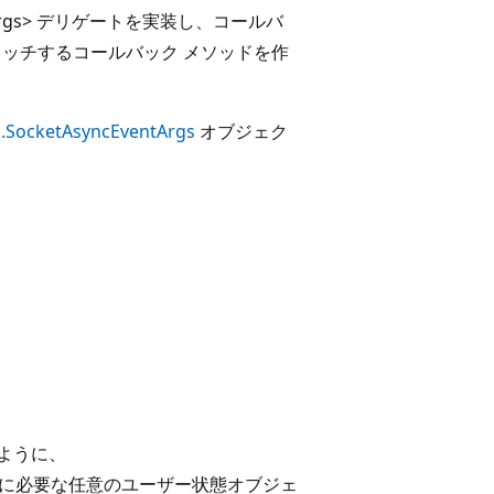
entArgs> デリゲートを実装し、コールバ
ッチするコールバック メソッドを作
s.SocketAsyncEventArgs
オブジェク
ように、
に必要な任意のユーザー状態オブジェ