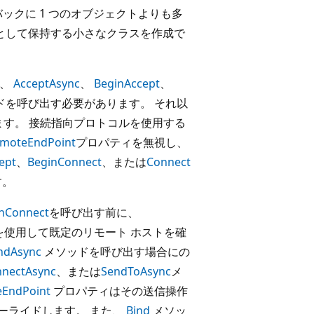
ックに 1 つのオブジェクトよりも多
として保持する小さなクラスを作成で
、
AcceptAsync
、
BeginAccept
、
ドを呼び出す必要があります。 それ以
ます。 接続指向プロトコルを使用する
emoteEndPoint
プロパティを無視し、
ept
、
BeginConnect
、または
Connect
す。
nConnect
を呼び出す前に、
を使用して既定のリモート ホストを確
ndAsync
メソッドを呼び出す場合にの
nectAsync
、または
SendToAsync
メ
eEndPoint
プロパティはその送信操作
ーライドします。 また、
Bind
メソッ