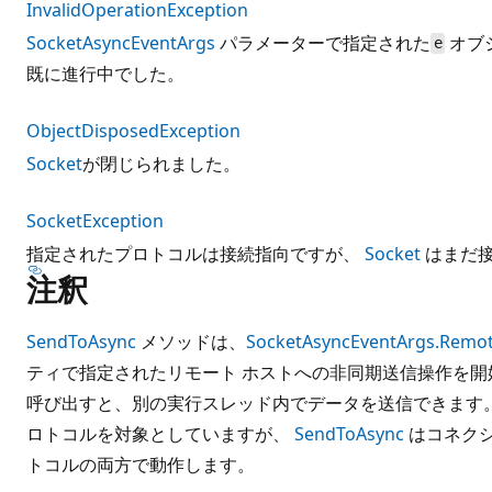
InvalidOperationException
SocketAsyncEventArgs
パラメーターで指定された
オブ
e
既に進行中でした。
ObjectDisposedException
Socket
が閉じられました。
SocketException
指定されたプロトコルは接続指向ですが、
Socket
はまだ
注釈
SendToAsync
メソッドは、
SocketAsyncEventArgs.Remo
ティで指定されたリモート ホストへの非同期送信操作を
呼び出すと、別の実行スレッド内でデータを送信できます。
ロトコルを対象としていますが、
SendToAsync
はコネクシ
トコルの両方で動作します。