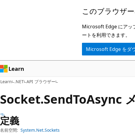
メ
ペ
このブラウザー
イ
ー
ン
ジ
Microsoft Ed
コ
内
ートを利用できます。
ン
ナ
Microsoft Edge
テ
ビ
ン
ゲ
ツ
ー
Learn
に
シ
Learn
.NET
API ブラウザー
ス
ョ
キ
ン
Socket.
Send
ToAsync
ッ
に
プ
ス
定義
キ
ッ
名前空間:
System.Net.Sockets