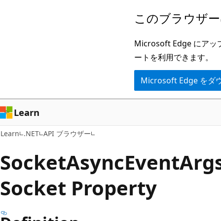
メ
ペ
このブラウザー
イ
ー
ン
ジ
Microsoft Ed
コ
内
ートを利用できます。
ン
ナ
Microsoft Edge
テ
ビ
ン
ゲ
ツ
ー
Learn
に
シ
Learn
.NET
API ブラウザー
ス
ョ
キ
ン
Socket
Async
Event
Args
ッ
に
Socket Property
プ
ス
キ
ッ