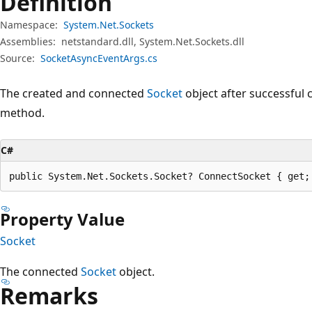
Definition
プ
Namespace:
System.Net.Sockets
Assemblies:
netstandard.dll, System.Net.Sockets.dll
Source:
SocketAsyncEventArgs.cs
The created and connected
Socket
object after successful
method.
C#
public System.Net.Sockets.Socket? ConnectSocket { get;
Property Value
Socket
The connected
Socket
object.
Remarks