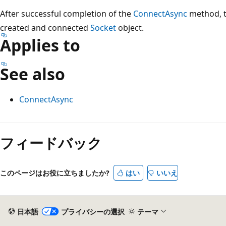
After successful completion of the
ConnectAsync
method, t
created and connected
Socket
object.
Applies to
See also
ConnectAsync
読
み
フィードバック
取
り
このページはお役に立ちましたか?
はい
いいえ
モ
ー
ド
日本語
プライバシーの選択
テーマ
が