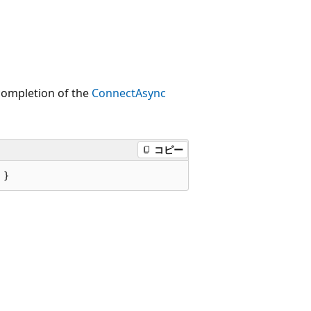
 completion of the
ConnectAsync
コピー
 }