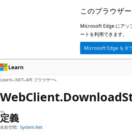
メ
ペ
このブラウザー
イ
ー
ン
ジ
Microsoft Ed
コ
内
ートを利用できます。
ン
ナ
Microsoft Edge
テ
ビ
ン
ゲ
ツ
ー
Learn
に
シ
Learn
.NET
API ブラウザー
ス
ョ
キ
ン
Web
Client.
Download
S
ッ
に
プ
ス
定義
キ
ッ
名前空間:
System.Net