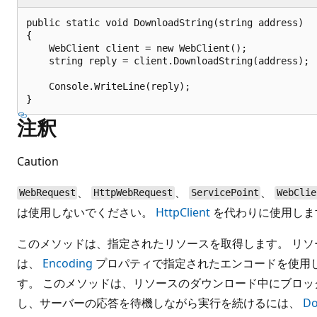
public static void DownloadString(string address)

{

    WebClient client = new WebClient();

    string reply = client.DownloadString(address);

    Console.WriteLine(reply);

注釈
Caution
、
、
、
WebRequest
HttpWebRequest
ServicePoint
WebClie
は使用しないでください。
HttpClient
を代わりに使用しま
このメソッドは、指定されたリソースを取得します。 リ
は、
Encoding
プロパティで指定されたエンコードを使用
す。 このメソッドは、リソースのダウンロード中にブロッ
し、サーバーの応答を待機しながら実行を続けるには、
Do