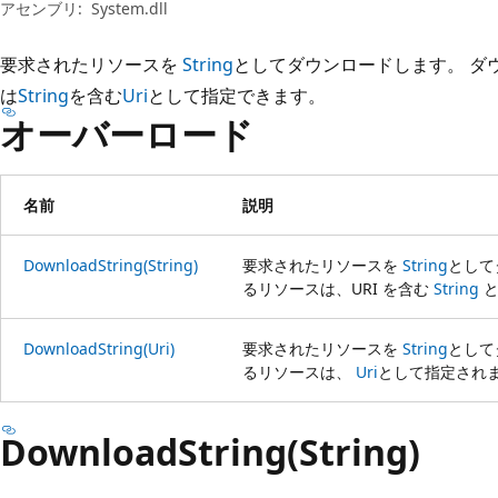
プ
アセンブリ:
System.dll
要求されたリソースを
String
としてダウンロードします。 ダウ
は
String
を含む
Uri
として指定できます。
オーバーロード
名前
説明
DownloadString(String)
要求されたリソースを
String
として
るリソースは、URI を含む
String
と
DownloadString(Uri)
要求されたリソースを
String
として
るリソースは、
Uri
として指定され
DownloadString(String)