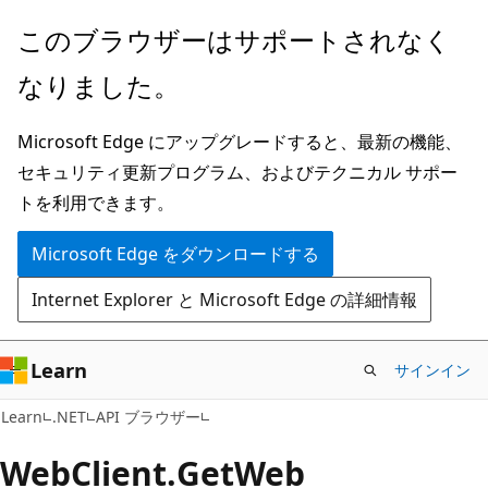
メ
ペ
このブラウザーはサポートされなく
イ
ー
なりました。
ン
ジ
コ
内
Microsoft Edge にアップグレードすると、最新の機能、
ン
ナ
セキュリティ更新プログラム、およびテクニカル サポー
テ
ビ
トを利用できます。
ン
ゲ
ツ
ー
Microsoft Edge をダウンロードする
に
シ
Internet Explorer と Microsoft Edge の詳細情報
ス
ョ
キ
ン
ッ
に
Learn
サインイン
プ
ス
C#
Learn
.NET
API ブラウザー
キ
ッ
Web
Client.
Get
Web