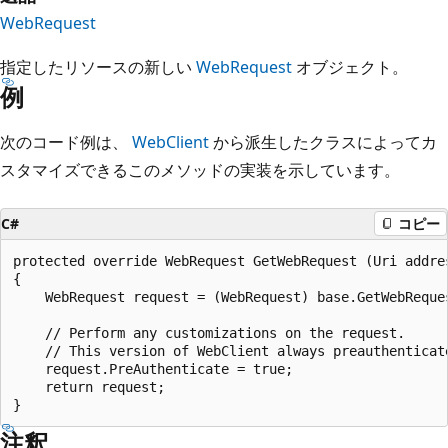
WebRequest
指定したリソースの新しい
WebRequest
オブジェクト。
例
次のコード例は、
WebClient
から派生したクラスによってカ
スタマイズできるこのメソッドの実装を示しています。
C#
コピー
protected override WebRequest GetWebRequest (Uri addres
{

    WebRequest request = (WebRequest) base.GetWebReques
    // Perform any customizations on the request.

    // This version of WebClient always preauthenticate
    request.PreAuthenticate = true;

    return request;

注釈