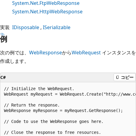
System.Net.FtpWebResponse
System.Net.HttpWebResponse
実装
IDisposable
ISerializable
例
次の例では、
WebResponse
から
WebRequest
インスタンスを
作成します。
C#
コピー
// Initialize the WebRequest.

WebRequest myRequest = WebRequest.Create("http://www.co
// Return the response.

WebResponse myResponse = myRequest.GetResponse();

// Code to use the WebResponse goes here.

// Close the response to free resources.
