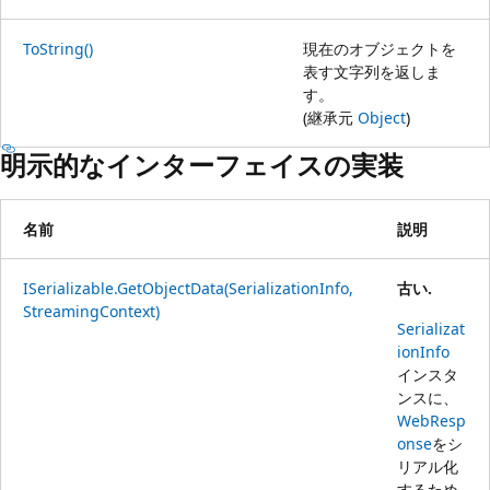
ToString()
現在のオブジェクトを
表す文字列を返しま
す。
(継承元
Object
)
明示的なインターフェイスの実装
名前
説明
ISerializable.GetObjectData(SerializationInfo,
古い.
StreamingContext)
Serializat
ionInfo
インスタ
ンスに、
WebResp
onse
をシ
リアル化
するため