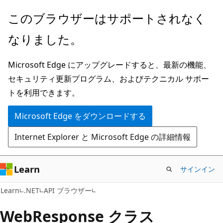
メ
ペ
このブラウザーはサポートされなく
イ
ー
なりました。
ン
ジ
コ
内
Microsoft Edge にアップグレードすると、最新の機能、
ン
ナ
セキュリティ更新プログラム、およびテクニカル サポー
テ
ビ
トを利用できます。
ン
ゲ
ツ
ー
Microsoft Edge をダウンロードする
に
シ
Internet Explorer と Microsoft Edge の詳細情報
ス
ョ
キ
ン
ッ
に
Learn
サインイン
プ
ス
C#
Learn
.NET
API ブラウザー
キ
ッ
Web
Response クラス