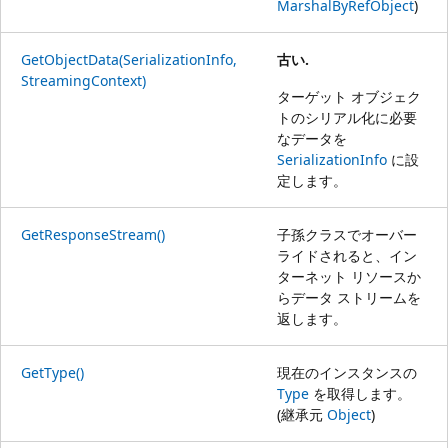
MarshalByRefObject
)
GetObjectData(SerializationInfo,
古い.
StreamingContext)
ターゲット オブジェク
トのシリアル化に必要
なデータを
SerializationInfo
に設
定します。
GetResponseStream()
子孫クラスでオーバー
ライドされると、イン
ターネット リソースか
らデータ ストリームを
返します。
GetType()
現在のインスタンスの
Type
を取得します。
(継承元
Object
)