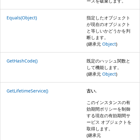
ースを破棄します。
Equals(Object)
指定したオブジェクト
が現在のオブジェクト
と等しいかどうかを判
断します。
(継承元
Object
)
GetHashCode()
既定のハッシュ関数と
して機能します。
(継承元
Object
)
GetLifetimeService()
古い.
このインスタンスの有
効期間ポリシーを制御
する現在の有効期間サ
ービス オブジェクトを
取得します。
(継承元