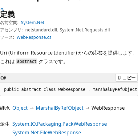
プ
定義
名前空間:
System.Net
アセンブリ:
netstandard.dll, System.Net.Requests.dll
ソース:
WebResponse.cs
Uri (Uniform Resource Identifier) からの応答を提供します。
これは
クラスです。
abstract
C#
コピー
public abstract class WebResponse : MarshalByRefObject
継承
Object
MarshalByRefObject
WebResponse
派生
System.IO.Packaging.PackWebResponse
System.Net.FileWebResponse