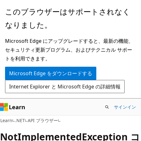
メ
ペ
このブラウザーはサポートされなく
イ
ー
なりました。
ン
ジ
コ
内
Microsoft Edge にアップグレードすると、最新の機能、
ン
ナ
セキュリティ更新プログラム、およびテクニカル サポー
テ
ビ
トを利用できます。
ン
ゲ
ツ
ー
Microsoft Edge をダウンロードする
に
シ
Internet Explorer と Microsoft Edge の詳細情報
ス
ョ
キ
ン
ッ
に
Learn
サインイン
プ
ス
C#
Learn
.NET
API ブラウザー
キ
ッ
Not
Implemented
Exception コ