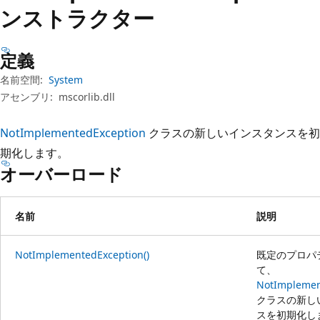
プ
ンストラクター
定義
名前空間:
System
アセンブリ:
mscorlib.dll
NotImplementedException
クラスの新しいインスタンスを初
期化します。
オーバーロード
名前
説明
NotImplementedException()
既定のプロパ
て、
NotImplemen
クラスの新し
スを初期化し