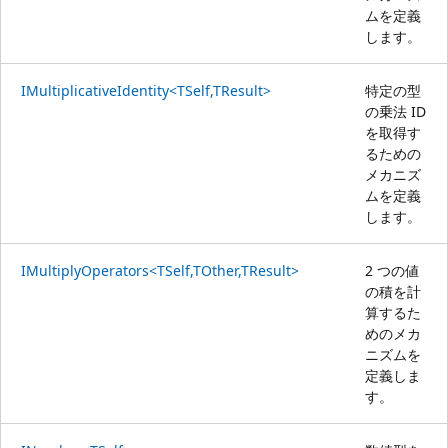
ムを定義
します。
IMultiplicativeIdentity<TSelf,TResult>
特定の型
の乗法 ID
を取得す
るための
メカニズ
ムを定義
します。
IMultiplyOperators<TSelf,TOther,TResult>
2 つの値
の積を計
算するた
めのメカ
ニズムを
定義しま
す。