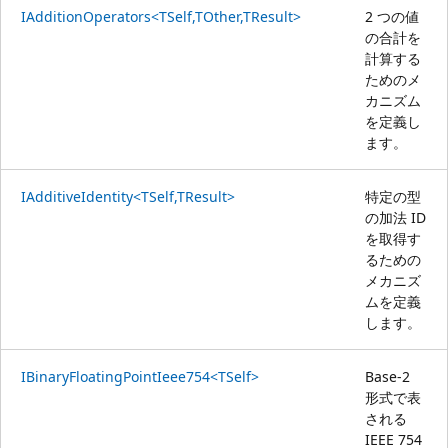
IAdditionOperators<TSelf,TOther,TResult>
2 つの値
の合計を
計算する
ためのメ
カニズム
を定義し
ます。
IAdditiveIdentity<TSelf,TResult>
特定の型
の加法 ID
を取得す
るための
メカニズ
ムを定義
します。
IBinaryFloatingPointIeee754<TSelf>
Base-2
形式で表
される
IEEE 754