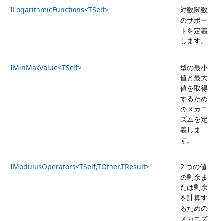
ILogarithmicFunctions<TSelf>
対数関数
のサポー
トを定義
します。
IMinMaxValue<TSelf>
型の最小
値と最大
値を取得
するため
のメカニ
ズムを定
義しま
す。
IModulusOperators<TSelf,TOther,TResult>
2 つの値
の剰余ま
たは剰余
を計算す
るための
メカニズ