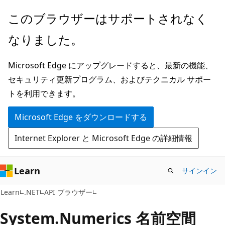
メ
ペ
このブラウザーはサポートされなく
イ
ー
なりました。
ン
ジ
コ
内
Microsoft Edge にアップグレードすると、最新の機能、
ン
ナ
セキュリティ更新プログラム、およびテクニカル サポー
テ
ビ
トを利用できます。
ン
ゲ
ツ
ー
Microsoft Edge をダウンロードする
に
シ
Internet Explorer と Microsoft Edge の詳細情報
ス
ョ
キ
ン
ッ
に
Learn
サインイン
プ
ス
Learn
.NET
API ブラウザー
キ
ッ
System.
Numerics 名前空間