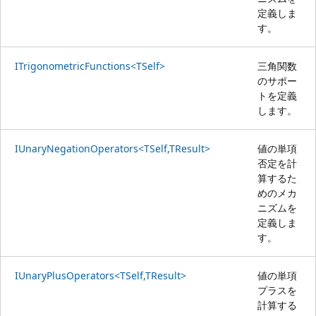
定義しま
す。
ITrigonometricFunctions<TSelf>
三角関数
のサポー
トを定義
します。
IUnaryNegationOperators<TSelf,TResult>
値の単項
否定を計
算するた
めのメカ
ニズムを
定義しま
す。
IUnaryPlusOperators<TSelf,TResult>
値の単項
プラスを
計算する