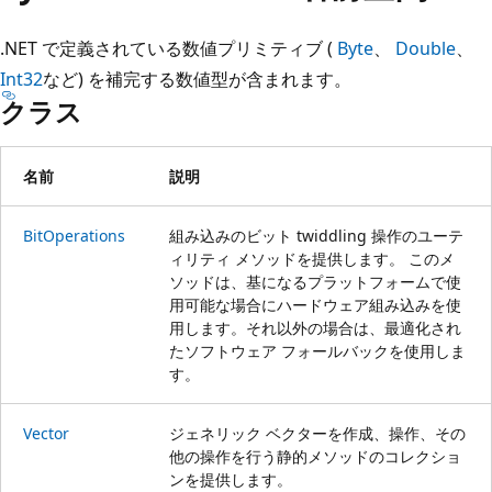
プ
.NET で定義されている数値プリミティブ (
Byte
、
Double
、
Int32
など) を補完する数値型が含まれます。
クラス
名前
説明
BitOperations
組み込みのビット twiddling 操作のユーテ
ィリティ メソッドを提供します。 このメ
ソッドは、基になるプラットフォームで使
用可能な場合にハードウェア組み込みを使
用します。それ以外の場合は、最適化され
たソフトウェア フォールバックを使用しま
す。
Vector
ジェネリック ベクターを作成、操作、その
他の操作を行う静的メソッドのコレクショ
ンを提供します。