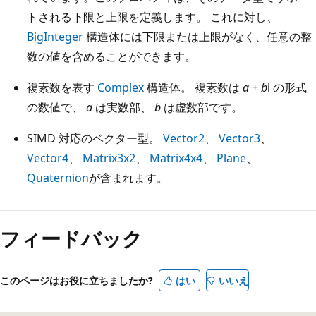
トされる下限と上限を定義します。 これに対し、
BigInteger
構造体には下限または上限がなく、任意の整
数の値を含めることができます。
複素数を表す
Complex
構造体。 複素数は
a
+
b
i の形式
の数値で、
a
は実数部、
b
は虚数部です。
SIMD 対応のベクター型。
Vector2
、
Vector3
、
Vector4
、
Matrix3x2
、
Matrix4x4
、
Plane
、
Quaternion
が含まれます。
フィードバック
このページはお役に立ちましたか?
はい
いいえ