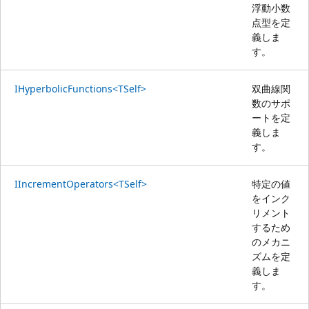
浮動小数
点型を定
義しま
す。
IHyperbolicFunctions<TSelf>
双曲線関
数のサポ
ートを定
義しま
す。
IIncrementOperators<TSelf>
特定の値
をインク
リメント
するため
のメカニ
ズムを定
義しま
す。