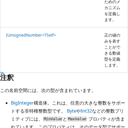
ためのメ
カニズム
を定義し
ます。
IUnsignedNumber<TSelf>
正の値の
みを表す
ことがで
きる数値
型を定義
します。
注釈
この名前空間には、次の型が含まれています。
BigInteger
構造体。これは、任意の大きな整数をサポー
トする非特権整数型です。
Byte
や
Int32
などの整数プリ
ミティブには、
と
プロパティが含ま
MinValue
MaxValue
れています。このプロパティは、そのデータ型でサポー