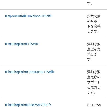
す。
IExponentialFunctions<TSelf>
指数関数
のサポー
トを定義
します。
IFloatingPoint<TSelf>
浮動小数
点型を定
義しま
す。
IFloatingPointConstants<TSelf>
浮動小数
点定数の
サポート
を定義し
ます。
IFloatingPointIeee754<TSelf>
IEEE 754