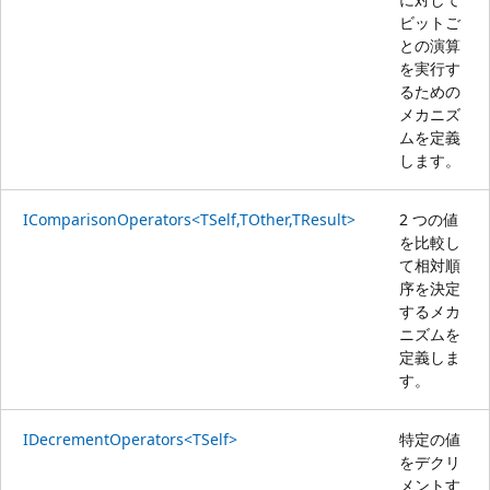
ビットご
との演算
を実行す
るための
メカニズ
ムを定義
します。
IComparisonOperators<TSelf,TOther,TResult>
2 つの値
を比較し
て相対順
序を決定
するメカ
ニズムを
定義しま
す。
IDecrementOperators<TSelf>
特定の値
をデクリ
メントす