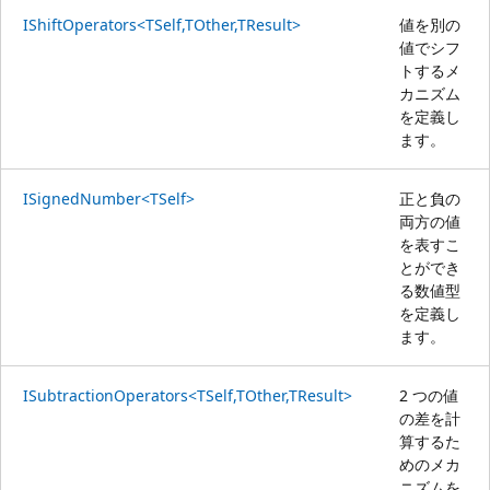
IShiftOperators<TSelf,TOther,TResult>
値を別の
値でシフ
トするメ
カニズム
を定義し
ます。
ISignedNumber<TSelf>
正と負の
両方の値
を表すこ
とができ
る数値型
を定義し
ます。
ISubtractionOperators<TSelf,TOther,TResult>
2 つの値
の差を計
算するた
めのメカ
ニズムを