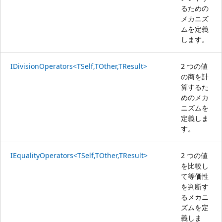
るための
メカニズ
ムを定義
します。
IDivisionOperators<TSelf,TOther,TResult>
2 つの値
の商を計
算するた
めのメカ
ニズムを
定義しま
す。
IEqualityOperators<TSelf,TOther,TResult>
2 つの値
を比較し
て等価性
を判断す
るメカニ
ズムを定
義しま