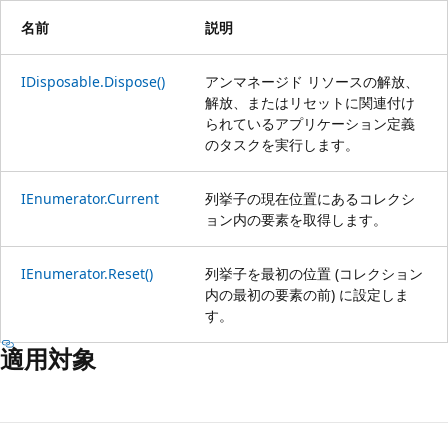
名前
説明
IDisposable.Dispose()
アンマネージド リソースの解放、
解放、またはリセットに関連付け
られているアプリケーション定義
のタスクを実行します。
IEnumerator.Current
列挙子の現在位置にあるコレクシ
ョン内の要素を取得します。
IEnumerator.Reset()
列挙子を最初の位置 (コレクション
内の最初の要素の前) に設定しま
す。
適用対象
読
み