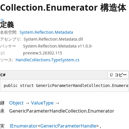
プ
Collection.
Enumerator 構造体
定義
名前空間:
System.Reflection.Metadata
アセンブリ:
System.Reflection.Metadata.dll
パッケー
System.Reflection.Metadata v11.0.0-
ジ:
preview.5.26302.115
ソース:
HandleCollections.TypeSystem.cs
C#
コピー
public struct GenericParameterHandleCollection.Enumera
継
Object
ValueType
承
GenericParameterHandleCollection.Enumerator
実
IEnumerator
<
GenericParameterHandle
>