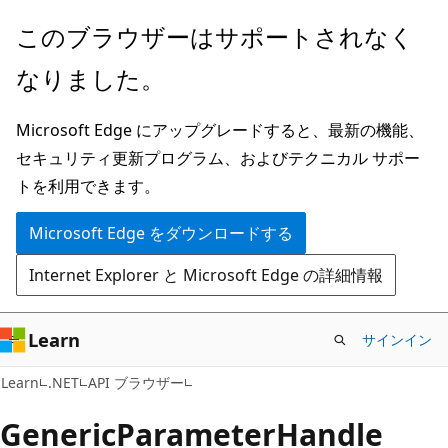
メ
ペ
このブラウザーはサポートされなく
イ
ー
なりました。
ン
ジ
コ
内
Microsoft Edge にアップグレードすると、最新の機能、
ン
ナ
セキュリティ更新プログラム、およびテクニカル サポー
テ
ビ
トを利用できます。
ン
ゲ
ツ
ー
Microsoft Edge をダウンロードする
に
シ
Internet Explorer と Microsoft Edge の詳細情報
ス
ョ
キ
ン
ッ
に
Learn
サインイン
プ
ス
C#
Learn
.NET
API ブラウザー
キ
ッ
Generic
Parameter
Handle