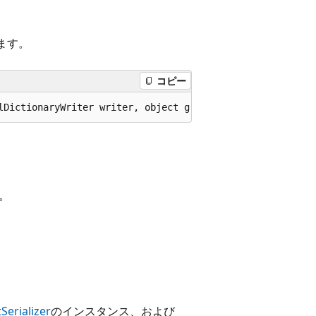
ます。
コピー
lDictionaryWriter writer, object graph);
。
Serializer
のインスタンス、および