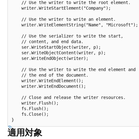
    // Use the writer to write the root element.

    writer.WriteStartElement("Company");

    // Use the writer to write an element.

    writer.WriteElementString("Name", "Microsoft");

    // Use the serializer to write the start,

    // content, and end data.

    ser.WriteStartObject(writer, p);

    ser.WriteObjectContent(writer, p);

    ser.WriteEndObject(writer);

    // Use the writer to write the end element and

    // the end of the document.

    writer.WriteEndElement();

    writer.WriteEndDocument();

    // Close and release the writer resources.

    writer.Flush();

    fs.Flush();

    fs.Close();

適用対象