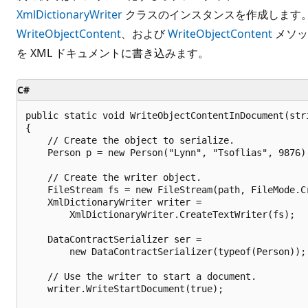
XmlDictionaryWriter
クラスのインスタンスを作成します。
WriteObjectContent
、および
WriteObjectContent
メソッ
を XML ドキュメントに書き込みます。
C#
public static void WriteObjectContentInDocument(stri
{

    // Create the object to serialize.

    Person p = new Person("Lynn", "Tsoflias", 9876);
    // Create the writer object.

    FileStream fs = new FileStream(path, FileMode.Cr
    XmlDictionaryWriter writer =

        XmlDictionaryWriter.CreateTextWriter(fs);

    DataContractSerializer ser =

        new DataContractSerializer(typeof(Person));

    // Use the writer to start a document.

    writer.WriteStartDocument(true);
