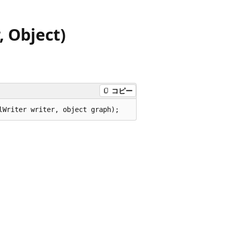
 Object)
コピー
lWriter writer, object graph);