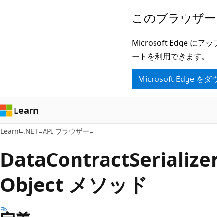
メ
ペ
このブラウザー
イ
ー
ン
ジ
Microsoft Ed
コ
内
ートを利用できます。
ン
ナ
Microsoft Edge
テ
ビ
ン
ゲ
ツ
ー
Learn
に
シ
Learn
.NET
API ブラウザー
ス
ョ
キ
ン
Data
Contract
Serializer
ッ
に
Object メソッド
プ
ス
キ
ッ