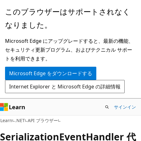
メ
ペ
このブラウザーはサポートされなく
イ
ー
なりました。
ン
ジ
コ
内
Microsoft Edge にアップグレードすると、最新の機能、
ン
ナ
セキュリティ更新プログラム、およびテクニカル サポー
テ
ビ
トを利用できます。
ン
ゲ
ツ
ー
Microsoft Edge をダウンロードする
に
シ
Internet Explorer と Microsoft Edge の詳細情報
ス
ョ
キ
ン
ッ
に
Learn
サインイン
プ
ス
C#
Learn
.NET
API ブラウザー
キ
ッ
Serialization
Event
Handler 代