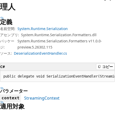
プ
理人
定義
名前空間:
System.Runtime.Serialization
アセンブリ:
System.Runtime.Serialization.Formatters.dll
パッケー
System.Runtime.Serialization.Formatters v11.0.0-
ジ:
preview.5.26302.115
ソース:
DeserializationEventHandler.cs
C#
コピー
public delegate void SerializationEventHandler(Streami
パラメーター
StreamingContext
context
適用対象