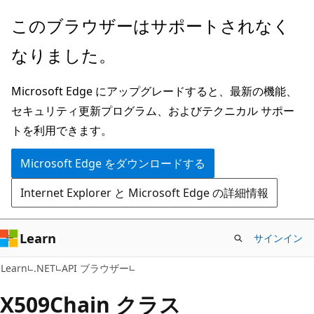
メ
ペ
このブラウザーはサポートされなく
イ
ー
なりました。
ン
ジ
コ
内
Microsoft Edge にアップグレードすると、最新の機能、
ン
ナ
セキュリティ更新プログラム、およびテクニカル サポー
テ
ビ
トを利用できます。
ン
ゲ
ツ
ー
Microsoft Edge をダウンロードする
に
シ
Internet Explorer と Microsoft Edge の詳細情報
ス
ョ
キ
ン
ッ
に
Learn
サインイン
プ
ス
C#
Learn
.NET
API ブラウザー
キ
ッ
X509Chain クラス