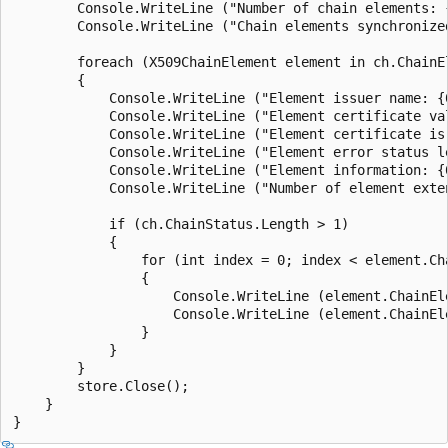
        Console.WriteLine ("Number of chain elements: {
        Console.WriteLine ("Chain elements synchronize
        foreach (X509ChainElement element in ch.ChainEl
        {

            Console.WriteLine ("Element issuer name: {0
            Console.WriteLine ("Element certificate va
            Console.WriteLine ("Element certificate is
            Console.WriteLine ("Element error status l
            Console.WriteLine ("Element information: {0
            Console.WriteLine ("Number of element exte
            if (ch.ChainStatus.Length > 1)

            {

                for (int index = 0; index < element.Cha
                {

                    Console.WriteLine (element.ChainEle
                    Console.WriteLine (element.ChainEl
                }

            }

        }

        store.Close();

    }
