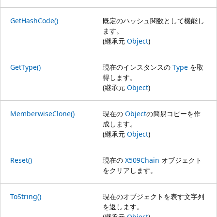
GetHashCode()
既定のハッシュ関数として機能し
ます。
(継承元
Object
)
GetType()
現在のインスタンスの
Type
を取
得します。
(継承元
Object
)
MemberwiseClone()
現在の
Object
の簡易コピーを作
成します。
(継承元
Object
)
Reset()
現在の
X509Chain
オブジェクト
をクリアします。
ToString()
現在のオブジェクトを表す文字列
を返します。
(継承元
Object
)