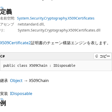
プ
定義
名前空間:
System.Security.Cryptography.X509Certificates
アセンブ
netstandard.dll,
リ:
System.Security.Cryptography.X509Certificates.dll
X509Certificate2
証明書のチェーン構築エンジンを表します。
C#
コピー
public class X509Chain : IDisposable
継承
Object
X509Chain
実装
IDisposable
例