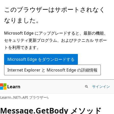
メ
ペ
このブラウザーはサポートされなく
イ
ー
なりました。
ン
ジ
コ
内
Microsoft Edge にアップグレードすると、最新の機能、
ン
ナ
セキュリティ更新プログラム、およびテクニカル サポー
テ
ビ
トを利用できます。
ン
ゲ
ツ
ー
Microsoft Edge をダウンロードする
に
シ
Internet Explorer と Microsoft Edge の詳細情報
ス
ョ
キ
ン
ッ
に
Learn
サインイン
プ
ス
C#
Learn
.NET
API ブラウザー
キ
ッ
Message.
Get
Body メソッド