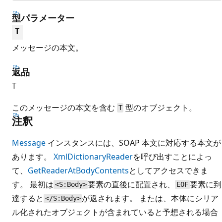
型パラメーター
T
メッセージの本文。
返品
T
このメッセージの本文を含む
型のオブジェクト。
T
注釈
Message
インスタンスには、SOAP 本文に対応する本文が
あります。
XmlDictionaryReader
を呼び出すことによっ
て、
GetReaderAtBodyContents
としてアクセスできま
す。 最初は
要素の直後に配置され、
要素に到
<S:Body>
EOF
達すると
が返されます。 または、本体にシリア
</S:Body>
ル化されたオブジェクトが含まれていると予想される場合