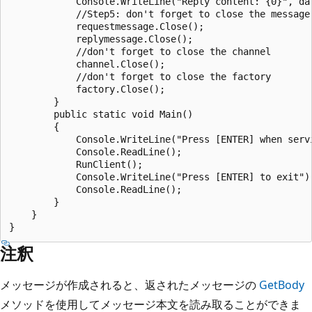
            Console.WriteLine("Reply content: {0}", dat
            //Step5: don't forget to close the message

            requestmessage.Close();

            replymessage.Close();

            //don't forget to close the channel

            channel.Close();

            //don't forget to close the factory

            factory.Close();

        }

        public static void Main()

        {

            Console.WriteLine("Press [ENTER] when servi
            Console.ReadLine();

            RunClient();

            Console.WriteLine("Press [ENTER] to exit");
            Console.ReadLine();

        }

    }

注釈
メッセージが作成されると、返されたメッセージの
GetBody
メソッドを使用してメッセージ本文を読み取ることができま