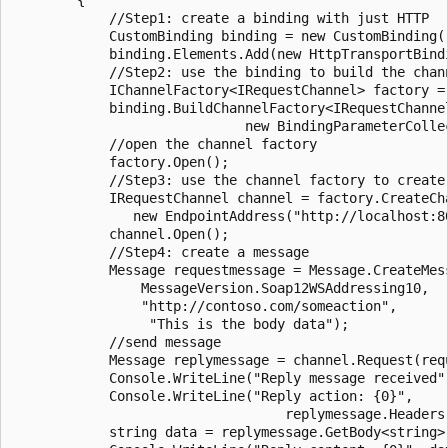
            //Step1: create a binding with just HTTP

            CustomBinding binding = new CustomBinding()
            binding.Elements.Add(new HttpTransportBindi
            //Step2: use the binding to build the chann
            IChannelFactory<IRequestChannel> factory =

            binding.BuildChannelFactory<IRequestChannel
                             new BindingParameterCollec
            //open the channel factory

            factory.Open();

            //Step3: use the channel factory to create 
            IRequestChannel channel = factory.CreateCha
               new EndpointAddress("http://localhost:80
            channel.Open();

            //Step4: create a message

            Message requestmessage = Message.CreateMess
                MessageVersion.Soap12WSAddressing10,

                "http://contoso.com/someaction",

                 "This is the body data");

            //send message

            Message replymessage = channel.Request(requ
            Console.WriteLine("Reply message received")
            Console.WriteLine("Reply action: {0}",

                                  replymessage.Headers.
            string data = replymessage.GetBody<string>(