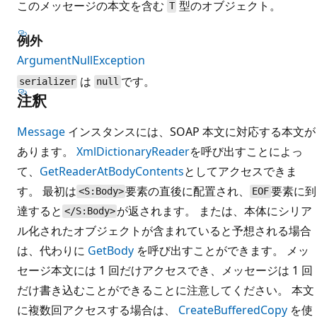
このメッセージの本文を含む
型のオブジェクト。
T
例外
ArgumentNullException
は
です。
serializer
null
注釈
Message
インスタンスには、SOAP 本文に対応する本文が
あります。
XmlDictionaryReader
を呼び出すことによっ
て、
GetReaderAtBodyContents
としてアクセスできま
す。 最初は
要素の直後に配置され、
要素に到
<S:Body>
EOF
達すると
が返されます。 または、本体にシリア
</S:Body>
ル化されたオブジェクトが含まれていると予想される場合
は、代わりに
GetBody
を呼び出すことができます。 メッ
セージ本文には 1 回だけアクセスでき、メッセージは 1 回
だけ書き込むことができることに注意してください。 本文
に複数回アクセスする場合は、
CreateBufferedCopy
を使