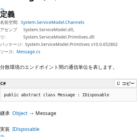
プ
定義
名前空間:
System.ServiceModel.Channels
アセンブ
System.ServiceModel.dll,
リ:
System.ServiceModel.Primitives.dll
パッケージ:
System.ServiceModel.Primitives v10.0.652802
ソース:
Message.cs
分散環境のエンドポイント間の通信単位を表します。
C#
コピー
public abstract class Message : IDisposable
継承
Object
Message
実装
IDisposable