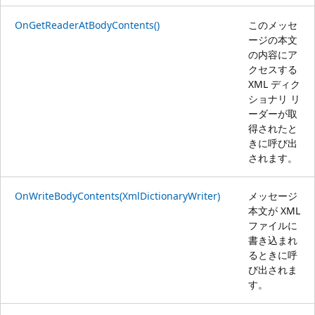
OnGetReaderAtBodyContents()
このメッセ
ージの本文
の内容にア
クセスする
XML ディク
ショナリ リ
ーダーが取
得されたと
きに呼び出
されます。
OnWriteBodyContents(XmlDictionaryWriter)
メッセージ
本文が XML
ファイルに
書き込まれ
るときに呼
び出されま
す。