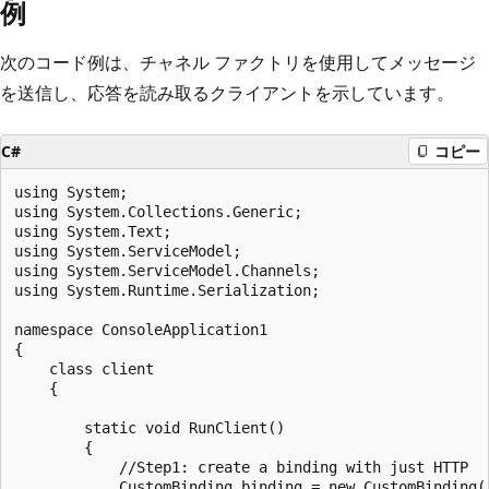
例
次のコード例は、チャネル ファクトリを使用してメッセージ
を送信し、応答を読み取るクライアントを示しています。
C#
コピー
using System;

using System.Collections.Generic;

using System.Text;

using System.ServiceModel;

using System.ServiceModel.Channels;

using System.Runtime.Serialization;

namespace ConsoleApplication1

{

    class client

    {

        static void RunClient()

        {

            //Step1: create a binding with just HTTP

            CustomBinding binding = new CustomBinding()