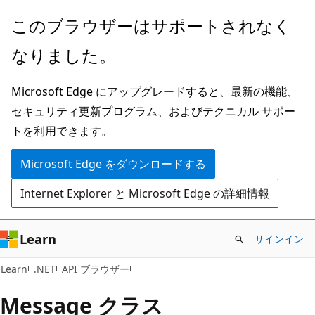
メ
ペ
このブラウザーはサポートされなく
イ
ー
なりました。
ン
ジ
コ
内
Microsoft Edge にアップグレードすると、最新の機能、
ン
ナ
セキュリティ更新プログラム、およびテクニカル サポー
テ
ビ
トを利用できます。
ン
ゲ
ツ
ー
Microsoft Edge をダウンロードする
に
シ
Internet Explorer と Microsoft Edge の詳細情報
ス
ョ
キ
ン
ッ
に
Learn
サインイン
プ
ス
C#
Learn
.NET
API ブラウザー
キ
ッ
Message クラス