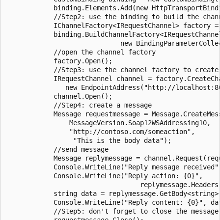
            binding.Elements.Add(new HttpTransportBindi
            //Step2: use the binding to build the chann
            IChannelFactory<IRequestChannel> factory =

            binding.BuildChannelFactory<IRequestChannel
                             new BindingParameterCollec
            //open the channel factory

            factory.Open();

            //Step3: use the channel factory to create 
            IRequestChannel channel = factory.CreateCha
               new EndpointAddress("http://localhost:80
            channel.Open();

            //Step4: create a message

            Message requestmessage = Message.CreateMess
                MessageVersion.Soap12WSAddressing10,

                "http://contoso.com/someaction",

                 "This is the body data");

            //send message

            Message replymessage = channel.Request(requ
            Console.WriteLine("Reply message received")
            Console.WriteLine("Reply action: {0}",

                                  replymessage.Headers.
            string data = replymessage.GetBody<string>(
            Console.WriteLine("Reply content: {0}", dat
            //Step5: don't forget to close the message

            requestmessage.Close();
