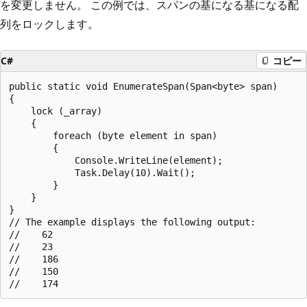
を変更しません。 この例では、スパンの基になる基になる配
列をロックします。
C#
コピー
public static void EnumerateSpan(Span<byte> span)

{

    lock (_array)

    {

        foreach (byte element in span)

        {

            Console.WriteLine(element);

            Task.Delay(10).Wait();

        }

    }

}

// The example displays the following output:

//    62

//    23

//    186

//    150
