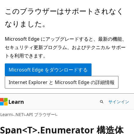
メ
ペ
このブラウザーはサポートされなく
イ
ー
なりました。
ン
ジ
コ
内
Microsoft Edge にアップグレードすると、最新の機能、
ン
ナ
セキュリティ更新プログラム、およびテクニカル サポー
テ
ビ
トを利用できます。
ン
ゲ
ツ
ー
Microsoft Edge をダウンロードする
に
シ
Internet Explorer と Microsoft Edge の詳細情報
ス
ョ
キ
ン
ッ
に
Learn
サインイン
プ
ス
C#
Learn
.NET
API ブラウザー
キ
ッ
Span<T>.Enumerator 構造体