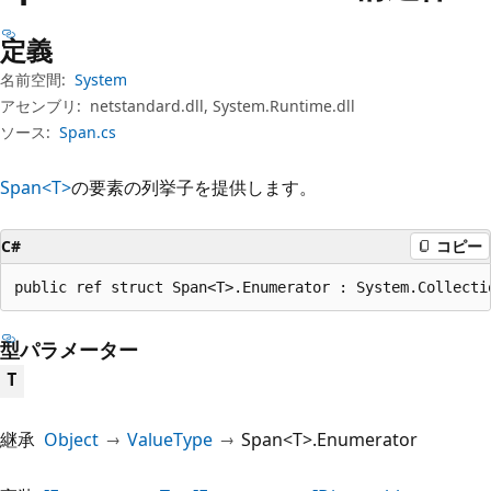
プ
定義
名前空間:
System
アセンブリ:
netstandard.dll, System.Runtime.dll
ソース:
Span.cs
Span<T>
の要素の列挙子を提供します。
C#
コピー
public ref struct Span<T>.Enumerator : System.Collecti
型パラメーター
T
継承
Object
ValueType
Span<T>.Enumerator