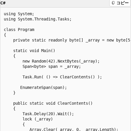
C#
コピー
using System;

using System.Threading.Tasks;

class Program

{

    private static readonly byte[] _array = new byte[5]
    static void Main()

    {

        new Random(42).NextBytes(_array);

        Span<byte> span = _array;

        Task.Run( () => ClearContents() );

       EnumerateSpan(span);

    }

    public static void ClearContents()

    {

        Task.Delay(20).Wait();

        lock (_array)

        {

           Array.Clear(_array, 0, _array.Length);
