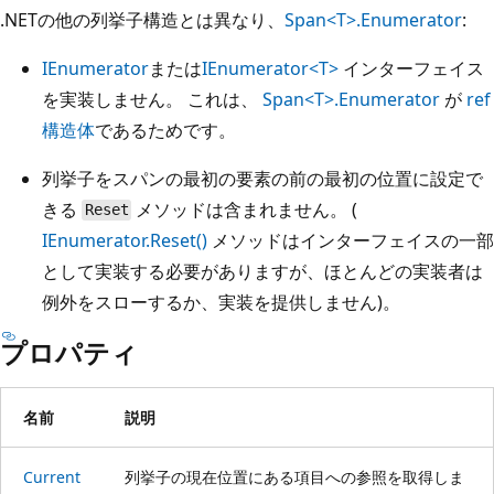
.NETの他の列挙子構造とは異なり、
Span<T>.Enumerator
:
IEnumerator
または
IEnumerator<T>
インターフェイス
を実装しません。 これは、
Span<T>.Enumerator
が
ref
構造体
であるためです。
列挙子をスパンの最初の要素の前の最初の位置に設定で
きる
メソッドは含まれません。 (
Reset
IEnumerator.Reset()
メソッドはインターフェイスの一部
として実装する必要がありますが、ほとんどの実装者は
例外をスローするか、実装を提供しません)。
プロパティ
名前
説明
Current
列挙子の現在位置にある項目への参照を取得しま