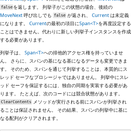
を返します。 列挙子がこの状態の場合、後続の
false
MoveNext
呼び出しでも
が返され、
Current
は未定義
false
になります。
Current
の最初の項目に
Span<T>
を再度設定する
ことはできません。代わりに新しい列挙子インスタンスを作成
する必要があります。
列挙子は、
Span<T>
への排他的アクセス権を持っていませ
ん。 さらに、スパンの基になる基になるデータも変更できま
す。 そのため、スパンを通じて列挙することは、本質的にス
レッド セーフなプロシージャではありません。 列挙中にスレ
ッド セーフを保証するには、独自の同期を実装する必要があ
ります。 たとえば、次のコードには競合状態があります。
メソッドが実行される前にスパンが列挙され
ClearContents
ることは保証されません。 その結果、スパンの列挙中に基に
なる配列がクリアされます。