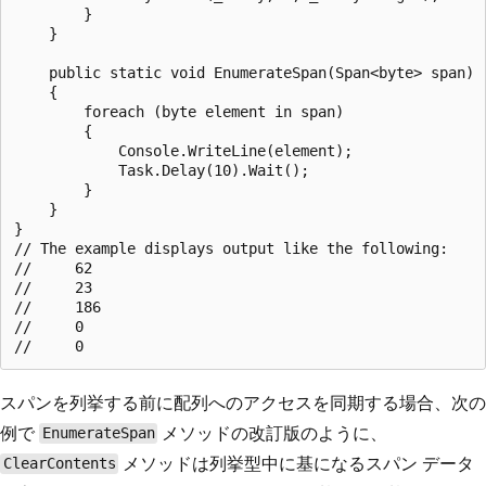
        }

    }

    public static void EnumerateSpan(Span<byte> span)

    {

        foreach (byte element in span)

        {

            Console.WriteLine(element);

            Task.Delay(10).Wait();

        }

    }

}

// The example displays output like the following:

//     62

//     23

//     186

//     0

スパンを列挙する前に配列へのアクセスを同期する場合、次の
例で
メソッドの改訂版のように、
EnumerateSpan
メソッドは列挙型中に基になるスパン データ
ClearContents