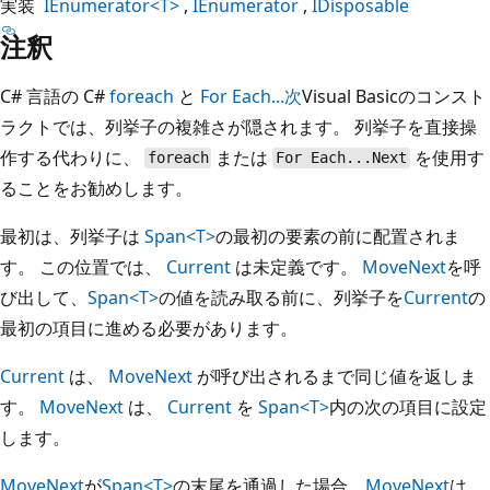
実装
IEnumerator<T>
IEnumerator
IDisposable
注釈
C# 言語の C#
foreach
と
For Each...次
Visual Basicのコンスト
ラクトでは、列挙子の複雑さが隠されます。 列挙子を直接操
作する代わりに、
または
を使用す
foreach
For Each...Next
ることをお勧めします。
最初は、列挙子は
Span<T>
の最初の要素の前に配置されま
す。 この位置では、
Current
は未定義です。
MoveNext
を呼
び出して、
Span<T>
の値を読み取る前に、列挙子を
Current
の
最初の項目に進める必要があります。
Current
は、
MoveNext
が呼び出されるまで同じ値を返しま
す。
MoveNext
は、
Current
を
Span<T>
内の次の項目に設定
します。
MoveNext
が
Span<T>
の末尾を通過した場合、
MoveNext
は