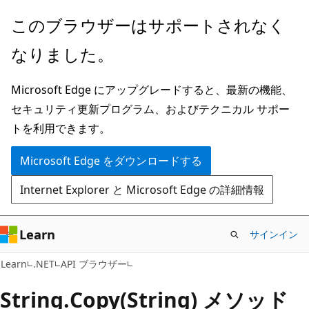
メ
ペ
このブラウザーはサポートされなく
イ
ー
なりました。
ン
ジ
コ
内
Microsoft Edge にアップグレードすると、最新の機能、
ン
ナ
セキュリティ更新プログラム、およびテクニカル サポー
テ
ビ
トを利用できます。
ン
ゲ
ツ
ー
Microsoft Edge をダウンロードする
に
シ
Internet Explorer と Microsoft Edge の詳細情報
ス
ョ
キ
ン
ッ
に
Learn
サインイン
プ
ス
C#
Learn
.NET
API ブラウザー
キ
ッ
String.
Copy(String) メソッド