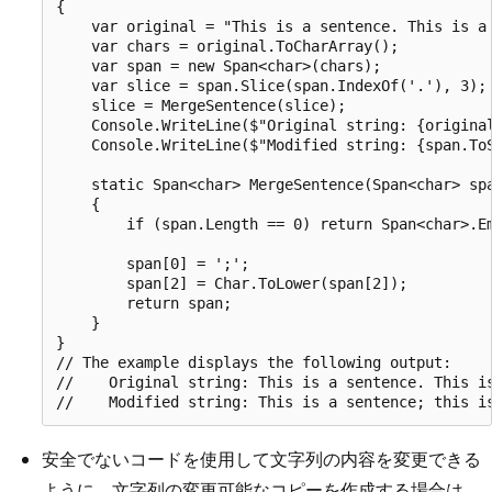
{

    var original = "This is a sentence. This is a 
    var chars = original.ToCharArray();

    var span = new Span<char>(chars);

    var slice = span.Slice(span.IndexOf('.'), 3);

    slice = MergeSentence(slice);

    Console.WriteLine($"Original string: {original
    Console.WriteLine($"Modified string: {span.ToS
    static Span<char> MergeSentence(Span<char> spa
    {

        if (span.Length == 0) return Span<char>.Em
        span[0] = ';';

        span[2] = Char.ToLower(span[2]);

        return span;

    }

}

// The example displays the following output:

//    Original string: This is a sentence. This is
安全でないコードを使用して文字列の内容を変更できる
ように、文字列の変更可能なコピーを作成する場合は、