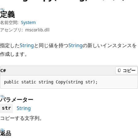
プ
定義
名前空間:
System
アセンブリ:
mscorlib.dll
指定した
String
と同じ値を持つ
String
の新しいインスタンスを
作成します。
C#
コピー
public static string Copy(string str);
パラメーター
String
str
コピーする文字列。
返品