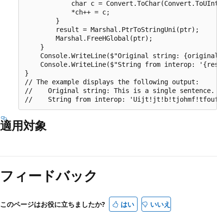
            char c = Convert.ToChar(Convert.ToUInt
            *ch++ = c;

        } 

        result = Marshal.PtrToStringUni(ptr);

        Marshal.FreeHGlobal(ptr);

    }

    Console.WriteLine($"Original string: {original
    Console.WriteLine($"String from interop: '{res
}

// The example displays the following output:

//    Original string: This is a single sentence.

適用対象
フィードバック
このページはお役に立ちましたか?
はい
いいえ