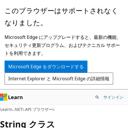
メ
ペ
このブラウザーはサポートされなく
イ
ー
なりました。
ン
ジ
コ
内
Microsoft Edge にアップグレードすると、最新の機能、
ン
ナ
セキュリティ更新プログラム、およびテクニカル サポー
テ
ビ
トを利用できます。
ン
ゲ
ツ
ー
Microsoft Edge をダウンロードする
に
シ
Internet Explorer と Microsoft Edge の詳細情報
ス
ョ
キ
ン
ッ
に
Learn
サインイン
プ
ス
C#
Learn
.NET
API ブラウザー
キ
ッ
String クラス