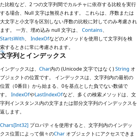
た比較など、2 つの文字列間でカルチャに依存する比較を実行
する場合、Null 文字は無視されます。 これらは、序数または
大文字と小文字を区別しない序数の比較に対してのみ考慮され
ます。 一方、埋め込み null 文字は、
Contains
、
StartsWith
、
IndexOf
などのメソッドを使用して文字列を検
索するときに常に考慮されます。
文字列とインデックス
インデックスは、
Char
内の (Unicode 文字ではなく)
String
オ
ブジェクトの位置です。 インデックスは、文字列内の最初の
位置（0番目）から始まる、0を基点とした負でない数値で
す。
IndexOf
や
LastIndexOf
など、多くの検索メソッドは、文
字列インスタンス内の文字または部分文字列のインデックスを
返します。
Chars[Int32]
プロパティを使用すると、文字列内のインデッ
クス位置によって個々の
Char
オブジェクトにアクセスできま