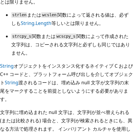
とは限りません。
または
関数によって返される値は、必ず
strlen
wcslen
しも
String.Length
等しいとは限りません。
関数または
関数によって作成された
strcpy_s
wcscpy_s
文字列は、コピーされる文字列と必ずしも同じではあり
ません。
String
オブジェクトをインスタンス化するネイティブ C および
C++ コードと、プラットフォーム呼び出しを介してオブジェク
ト
String
渡されるコードは、埋め込み null 文字が文字列の末
尾をマークすることを前提としないようにする必要がありま
す。
文字列に埋め込まれた null 文字は、文字列が並べ替えられる
(または比較される) 場合と、文字列が検索されるときにも、異
なる方法で処理されます。 インバリアント カルチャを使用し