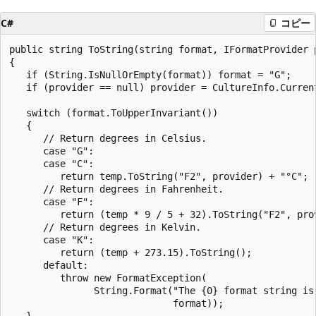
C#
コピー
public string ToString(string format, IFormatProvider p
{

   if (String.IsNullOrEmpty(format)) format = "G";  

   if (provider == null) provider = CultureInfo.Current
   switch (format.ToUpperInvariant())

   {

      // Return degrees in Celsius.    

      case "G":

      case "C":

         return temp.ToString("F2", provider) + "°C";

      // Return degrees in Fahrenheit.

      case "F": 

         return (temp * 9 / 5 + 32).ToString("F2", prov
      // Return degrees in Kelvin.

      case "K":   

         return (temp + 273.15).ToString();

      default:

         throw new FormatException(

               String.Format("The {0} format string is 
                             format));

   }                                   
