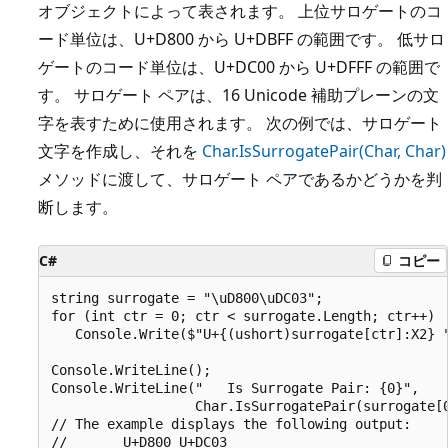
オブジェクトによって表されます。 上位サロゲートのコ
ード単位は、U+D800 から U+DBFF の範囲です。 低サロ
ゲートのコード単位は、U+DC00 から U+DFFF の範囲で
す。 サロゲート ペアは、16 Unicode 補助プレーンの文
字を表すために使用されます。 次の例では、サロゲート
文字を作成し、それを
Char.IsSurrogatePair(Char, Char)
メソッドに渡して、サロゲート ペアであるかどうかを判
断します。
C#
コピー
string surrogate = "\uD800\uDC03";

for (int ctr = 0; ctr < surrogate.Length; ctr++) 

   Console.Write($"U+{(ushort)surrogate[ctr]:X2} "
Console.WriteLine();

Console.WriteLine("   Is Surrogate Pair: {0}", 

                  Char.IsSurrogatePair(surrogate[0
// The example displays the following output:

//       U+D800 U+DC03
