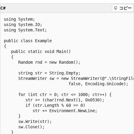
C#
コピー
using System;

using System.IO;

using System.Text;

public class Example

{

   public static void Main()

   {

      Random rnd = new Random();

      string str = String.Empty;

      StreamWriter sw = new StreamWriter(@".\StringFile
                           false, Encoding.Unicode);

      for (int ctr = 0; ctr <= 1000; ctr++) {

         str += (char)rnd.Next(1, 0x0530);

         if (str.Length % 60 == 0)

            str += Environment.NewLine;          

      }                    

      sw.Write(str);

      sw.Close();

   }
