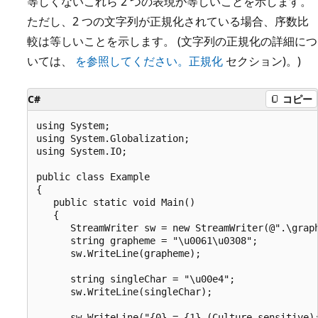
等しくないこれら 2 つの表現が等しいことを示します。
ただし、2 つの文字列が正規化されている場合、序数比
較は等しいことを示します。 (文字列の正規化の詳細につ
いては、
を参照してください。正規化
セクション)。)
C#
コピー
using System;

using System.Globalization;

using System.IO;

public class Example

{

   public static void Main()

   {

      StreamWriter sw = new StreamWriter(@".\graph
      string grapheme = "\u0061\u0308";

      sw.WriteLine(grapheme);

      string singleChar = "\u00e4";

      sw.WriteLine(singleChar);

      sw.WriteLine("{0} = {1} (Culture-sensitive):