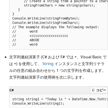
      // Create a string from a pointer to a chara
      stringFromChars = new string(pchars);

   }

}

Console.WriteLine(stringFromBytes);

Console.WriteLine(stringFromChars);

// The example displays the following output:

//       word

//       cccccccccccccccccccc

//       ABCDE

文字列連結演算子 (C# および F# では +、Visual Basic で
は +) を使用して、
String
インスタンスと文字列リテラ
ルの任意の組み合わせから 1 つの文字列を作成します。
文字列連結演算子の使用例を次に示します。
C#
コピー
string string1 = "Today is " + DateTime.Now.ToStri
Console.WriteLine(string1);
