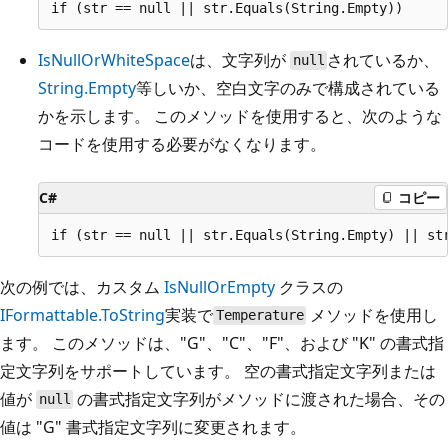
IsNullOrWhiteSpace
は、文字列が
されているか、
null
String.Empty
等しいか、空白文字のみで構成されている
かを示します。 このメソッドを使用すると、次のような
コードを使用する必要がなくなります。
C#
コピー
次の例では、カスタム
IsNullOrEmpty
クラスの
IFormattable.ToString
実装で
メソッドを使用し
Temperature
ます。 このメソッドは、"G"、"C"、"F"、および "K" の書式指
定文字列をサポートしています。 空の書式指定文字列または
値が
の書式指定文字列がメソッドに渡された場合、その
null
値は "G" 書式指定文字列に変更されます。