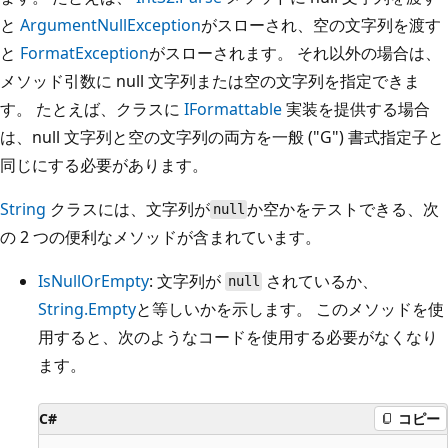
と
ArgumentNullException
がスローされ、空の文字列を渡す
と
FormatException
がスローされます。 それ以外の場合は、
メソッド引数に null 文字列または空の文字列を指定できま
す。 たとえば、クラスに
IFormattable
実装を提供する場合
は、null 文字列と空の文字列の両方を一般 ("G") 書式指定子と
同じにする必要があります。
String
クラスには、文字列が
か空かをテストできる、次
null
の 2 つの便利なメソッドが含まれています。
IsNullOrEmpty
: 文字列が
されているか、
null
String.Empty
と等しいかを示します。 このメソッドを使
用すると、次のようなコードを使用する必要がなくなり
ます。
C#
コピー