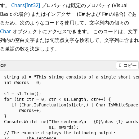
す。
Chars[Int32]
プロパティは既定のプロパティ (Visual
Basic の場合) またはインデクサー (C# および F# の場合) であ
るため、次のようなコードを使用して、文字列内の個々の
Char
オブジェクトにアクセスできます。 このコードは、文字
列内の空白文字または句読点文字を検索して、文字列に含まれ
る単語の数を決定します。
C#
コピー
string s1 = "This string consists of a single short sen
int nWords = 0;

s1 = s1.Trim();      

for (int ctr = 0; ctr < s1.Length; ctr++) {

   if (Char.IsPunctuation(s1[ctr]) | Char.IsWhiteSpace(
      nWords++;              

}

Console.WriteLine("The sentence\n   {0}\nhas {1} words.
                  s1, nWords);                        
// The example displays the following output:

//       The sentence
