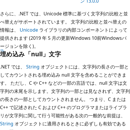
ン 13.0.0
さらに、.NET では、Unicode 標準に基づく文字列の比較と並
べ替えがサポートされています。 文字列の比較と並べ替えの
情報は、
Unicode
ライブラリの内部コンポーネントによって
提供されます (2019 年 5 月の更新Windows 10前Windowsバ
ージョンを除く)。
埋め込み「null」文字
.NET では、
String
オブジェクトには、文字列の長さの一部と
してカウントされる埋め込み null 文字を含めることができま
す。 ただし、C や C++ などの一部の言語では、null 文字は文
字列の末尾を示します。文字列の一部とは見なされず、文字列
の長さの一部としてカウントされません。 つまり、C または
C++ で記述された C および C++ のプログラマまたはライブラ
リが文字列に関して行う可能性がある次の一般的な前提は、
String
オブジェクトに適用されるときに必ずしも有効である