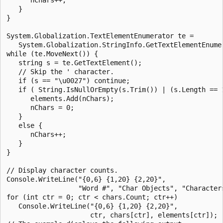
   }

}

System.Globalization.TextElementEnumerator te = 

   System.Globalization.StringInfo.GetTextElementEnumer
while (te.MoveNext()) {

   string s = te.GetTextElement();   

   // Skip the ' character.

   if (s == "\u0027") continue;

   if ( String.IsNullOrEmpty(s.Trim()) | (s.Length == 
      elements.Add(nChars);         

      nChars = 0;

   }

   else {

      nChars++;

   }

}

// Display character counts.

Console.WriteLine("{0,6} {1,20} {2,20}",

                  "Word #", "Char Objects", "Characters
for (int ctr = 0; ctr < chars.Count; ctr++) 

   Console.WriteLine("{0,6} {1,20} {2,20}",

                     ctr, chars[ctr], elements[ctr]); 
