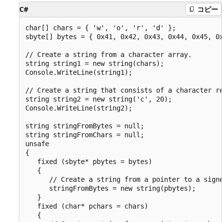
C#
コピー
char[] chars = { 'w', 'o', 'r', 'd' };

sbyte[] bytes = { 0x41, 0x42, 0x43, 0x44, 0x45, 0x
// Create a string from a character array.

string string1 = new string(chars);

Console.WriteLine(string1);

// Create a string that consists of a character re
string string2 = new string('c', 20);

Console.WriteLine(string2);

string stringFromBytes = null;

string stringFromChars = null;

unsafe

{

   fixed (sbyte* pbytes = bytes)

   {

      // Create a string from a pointer to a signe
      stringFromBytes = new string(pbytes);

   }

   fixed (char* pchars = chars)

   {
