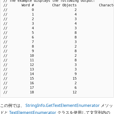
// The example displays the following output:

//       Word #         Char Objects           Characte
//            0                    2                   
//            1                    4                   
//            2                    3                   
//            3                    4                   
//            4                    3                   
//            5                    8                   
//            6                    8                   
//            7                    3                   
//            8                    2                   
//            9                    8                   
//           10                    2                   
//           11                    8                   
//           12                    3                   
//           13                    3                   
//           14                    9                   
//           15                   15                   
//           16                    2                   
//           17                    6                   
この例では、
StringInfo.GetTextElementEnumerator
メソッ
ドと
TextElementEnumerator
クラスを使用して文字列内の