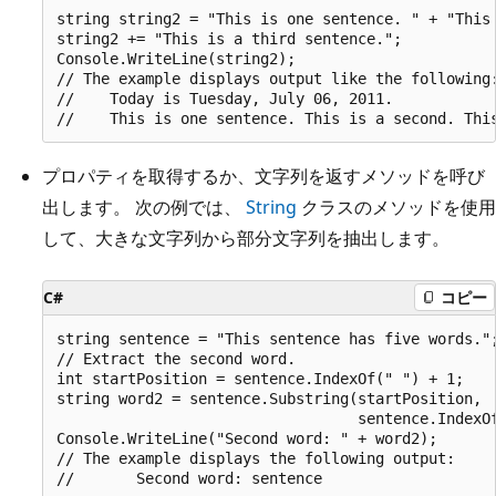
string string2 = "This is one sentence. " + "This 
string2 += "This is a third sentence.";

Console.WriteLine(string2);

// The example displays output like the following:
//    Today is Tuesday, July 06, 2011.

プロパティを取得するか、文字列を返すメソッドを呼び
出します。 次の例では、
String
クラスのメソッドを使用
して、大きな文字列から部分文字列を抽出します。
C#
コピー
string sentence = "This sentence has five words.";
// Extract the second word.

int startPosition = sentence.IndexOf(" ") + 1;

string word2 = sentence.Substring(startPosition,

                                  sentence.IndexOf
Console.WriteLine("Second word: " + word2);

// The example displays the following output:
