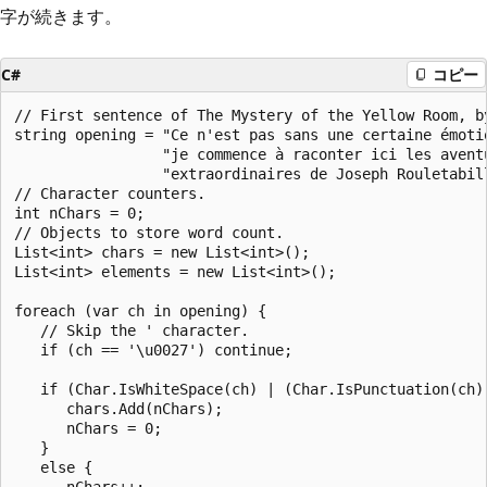
字が続きます。
C#
コピー
// First sentence of The Mystery of the Yellow Room, by
string opening = "Ce n'est pas sans une certaine émotio
                 "je commence à raconter ici les aventu
                 "extraordinaires de Joseph Rouletabill
// Character counters.

int nChars = 0;

// Objects to store word count.

List<int> chars = new List<int>();

List<int> elements = new List<int>();

foreach (var ch in opening) {

   // Skip the ' character.

   if (ch == '\u0027') continue;

   if (Char.IsWhiteSpace(ch) | (Char.IsPunctuation(ch))
      chars.Add(nChars);

      nChars = 0;

   }

   else {

      nChars++;
