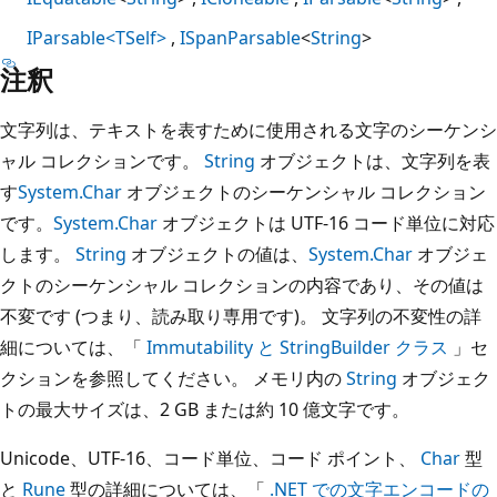
IParsable<TSelf>
ISpanParsable
<
String
>
注釈
文字列は、テキストを表すために使用される文字のシーケンシ
ャル コレクションです。
String
オブジェクトは、文字列を表
す
System.Char
オブジェクトのシーケンシャル コレクション
です。
System.Char
オブジェクトは UTF-16 コード単位に対応
します。
String
オブジェクトの値は、
System.Char
オブジェ
クトのシーケンシャル コレクションの内容であり、その値は
不変です (つまり、読み取り専用です)。 文字列の不変性の詳
細については、「
Immutability と StringBuilder クラス
」セ
クションを参照してください。 メモリ内の
String
オブジェク
トの最大サイズは、2 GB または約 10 億文字です。
Unicode、UTF-16、コード単位、コード ポイント、
Char
型
と
Rune
型の詳細については、「
.NET での文字エンコードの