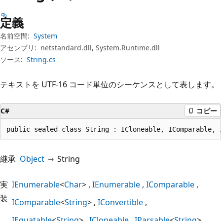
プ
定義
名前空間:
System
アセンブリ:
netstandard.dll, System.Runtime.dll
ソース:
String.cs
テキストを UTF-16 コード単位のシーケンスとして表します。
C#
コピー
public sealed class String : ICloneable, IComparable, 
継承
Object
String
実
IEnumerable
<
Char
>
IEnumerable
IComparable
装
IComparable
<
String
>
IConvertible
IEquatable
<
String
>
ICloneable
IParsable
<
String
>