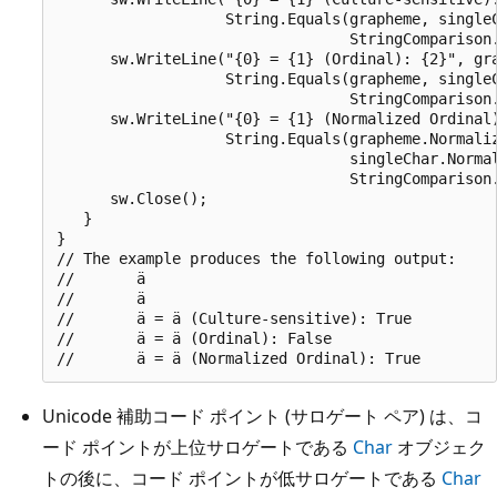
                   String.Equals(grapheme, singleC
                                 StringComparison.
      sw.WriteLine("{0} = {1} (Ordinal): {2}", gra
                   String.Equals(grapheme, singleC
                                 StringComparison.
      sw.WriteLine("{0} = {1} (Normalized Ordinal)
                   String.Equals(grapheme.Normaliz
                                 singleChar.Normal
                                 StringComparison.
      sw.Close(); 

   }

}

// The example produces the following output:

//       ä

//       ä

//       ä = ä (Culture-sensitive): True

//       ä = ä (Ordinal): False

Unicode 補助コード ポイント (サロゲート ペア) は、コ
ード ポイントが上位サロゲートである
Char
オブジェク
トの後に、コード ポイントが低サロゲートである
Char