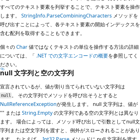
すべてのテキスト要素を列挙することで、テキスト要素を操作
します。
StringInfo.ParseCombiningCharacters
メソッドを
呼び出すことによって、各テキスト要素の開始インデックスを
含む配列を取得することもできます。
個々の
Char
値ではなくテキストの単位を操作する方法の詳細
については、「
.NET での文字エンコードの概要
を参照してく
ださい。
null 文字列と空の文字列
宣言されているが、値が割り当てられていない文字列は
。 その文字列でメソッドを呼び出そうとすると
null
NullReferenceException
が発生します。 null 文字列は、値が
"" または
String.Empty
の文字列である空の文字列とは異なり
ます。 場合によっては、メソッド呼び出しで引数としてnull文
字列または空文字列を渡すと、例外がスローされることがあり
ます。 たとえば、
Int32.Parse
メソッドに null 文字列を渡す