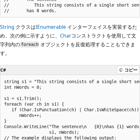
//          This string consists of a single short sent
String
クラスは
IEnumerable
インターフェイスを実装するた
め、次の例に示すように、
Char
コンストラクトを使用して文
字列内の
オブジェクトを反復処理することもできま
foreach
す。
C#
コピー
string s1 = "This string consists of a single short sen
int nWords = 0;

s1 = s1.Trim();      

foreach (var ch in s1) {

   if (Char.IsPunctuation(ch) | Char.IsWhiteSpace(ch))

      nWords++;              

}

Console.WriteLine("The sentence\n   {0}\nhas {1} words.
                  s1, nWords);                        
// The example displays the following output:
