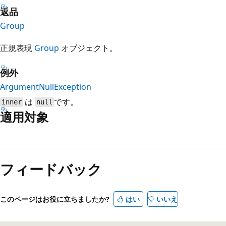
返品
Group
正規表現
Group
オブジェクト。
例外
ArgumentNullException
は
です。
inner
null
適用対象
読
み
フィードバック
取
り
モ
このページはお役に立ちましたか?
はい
いいえ
ー
ド