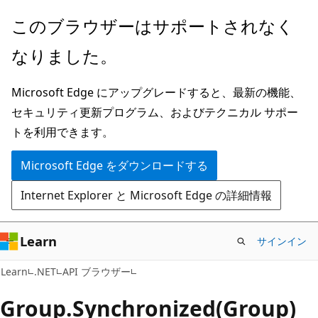
メ
ペ
このブラウザーはサポートされなく
イ
ー
なりました。
ン
ジ
コ
内
Microsoft Edge にアップグレードすると、最新の機能、
ン
ナ
セキュリティ更新プログラム、およびテクニカル サポー
テ
ビ
トを利用できます。
ン
ゲ
ツ
ー
Microsoft Edge をダウンロードする
に
シ
Internet Explorer と Microsoft Edge の詳細情報
ス
ョ
キ
ン
ッ
に
Learn
サインイン
プ
ス
C#
Learn
.NET
API ブラウザー
キ
ッ
Group.
Synchronized(Group)