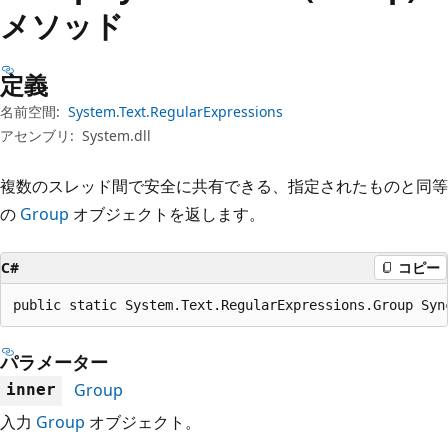
プ
メソッド
定義
名前空間:
System.Text.RegularExpressions
アセンブリ:
System.dll
複数のスレッド間で安全に共有できる、指定されたものと同等
の
Group
オブジェクトを返します。
C#
コピー
public static System.Text.RegularExpressions.Group Syn
パラメーター
Group
inner
入力
Group
オブジェクト。