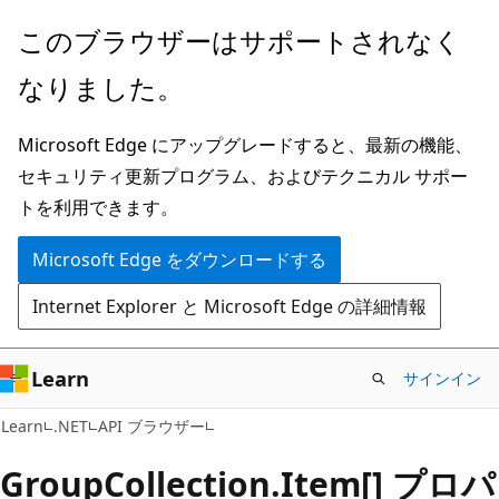
メ
ペ
このブラウザーはサポートされなく
イ
ー
なりました。
ン
ジ
コ
内
Microsoft Edge にアップグレードすると、最新の機能、
ン
ナ
セキュリティ更新プログラム、およびテクニカル サポー
テ
ビ
トを利用できます。
ン
ゲ
ツ
ー
Microsoft Edge をダウンロードする
に
シ
Internet Explorer と Microsoft Edge の詳細情報
ス
ョ
キ
ン
ッ
に
Learn
サインイン
プ
ス
C#
Learn
.NET
API ブラウザー
キ
ッ
Group
Collection.
Item[] プロパ