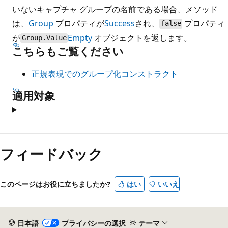
いないキャプチャ グループの名前である場合、メソッド
は、
Group
プロパティが
Success
され、
プロパティ
false
が
Empty
オブジェクトを返します。
Group.Value
こちらもご覧ください
正規表現でのグループ化コンストラクト
適用対象
読
み
フィードバック
取
り
このページはお役に立ちましたか?
はい
いいえ
モ
ー
ド
日本語
プライバシーの選択
テーマ