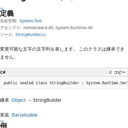
プ
定義
名前空間:
System.Text
アセンブリ:
netstandard.dll, System.Runtime.dll
ソース:
StringBuilder.cs
変更可能な文字の文字列を表します。 このクラスは継承でき
ません。
C#
コピー
public sealed class StringBuilder : System.Runtime.Ser
継承
Object
StringBuilder
実装
ISerializable
例