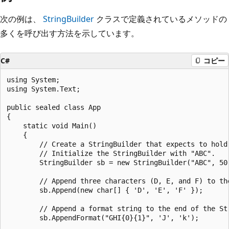
次の例は、
StringBuilder
クラスで定義されているメソッドの
多くを呼び出す方法を示しています。
C#
コピー
using System;

using System.Text;

public sealed class App

{

    static void Main()

    {

        // Create a StringBuilder that expects to hold 
        // Initialize the StringBuilder with "ABC".

        StringBuilder sb = new StringBuilder("ABC", 50)
        // Append three characters (D, E, and F) to the
        sb.Append(new char[] { 'D', 'E', 'F' });

        // Append a format string to the end of the Str
        sb.AppendFormat("GHI{0}{1}", 'J', 'k');
