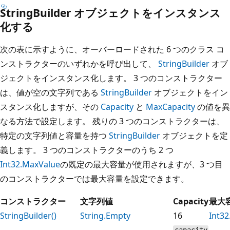
StringBuilder オブジェクトをインスタンス
化する
次の表に示すように、オーバーロードされた 6 つのクラス コ
ンストラクターのいずれかを呼び出して、
StringBuilder
オブ
ジェクトをインスタンス化します。 3 つのコンストラクター
は、値が空の文字列である
StringBuilder
オブジェクトをイン
スタンス化しますが、その
Capacity
と
MaxCapacity
の値を異
なる方法で設定します。 残りの 3 つのコンストラクターは、
特定の文字列値と容量を持つ
StringBuilder
オブジェクトを定
義します。 3 つのコンストラクターのうち 2 つ
Int32.MaxValue
の既定の最大容量が使用されますが、3 つ目
のコンストラクターでは最大容量を設定できます。
コンストラクター
文字列値
Capacity
最大
StringBuilder()
String.Empty
16
Int3