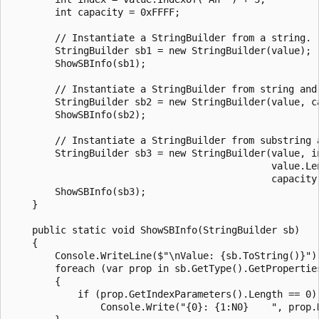
        int capacity = 0xFFFF;

        // Instantiate a StringBuilder from a string.

        StringBuilder sb1 = new StringBuilder(value);

        ShowSBInfo(sb1);

        // Instantiate a StringBuilder from string and 
        StringBuilder sb2 = new StringBuilder(value, ca
        ShowSBInfo(sb2);

        // Instantiate a StringBuilder from substring a
        StringBuilder sb3 = new StringBuilder(value, in
                                              value.Len
                                              capacity)
        ShowSBInfo(sb3);

    }

    public static void ShowSBInfo(StringBuilder sb)

    {

        Console.WriteLine($"\nValue: {sb.ToString()}");
        foreach (var prop in sb.GetType().GetProperties
        {

            if (prop.GetIndexParameters().Length == 0)

                Console.Write("{0}: {1:N0}    ", prop.N