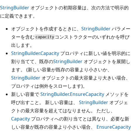
StringBuilder
オブジェクトの初期容量は、次の方法で明示的
に定義できます。
オブジェクトを作成するときに、
StringBuilder
パラメー
ターを含む
コンストラクターのいずれかを呼び
capacity
出します。
StringBuilder.Capacity
プロパティに新しい値を明示的に
割り当てて、既存の
StringBuilder
オブジェクトを展開し
ます。 (新しい容量が既存の容量より小さいか、
StringBuilder
オブジェクトの最大容量より大きい場合、
プロパティは例外をスローします)。
新しい容量で
StringBuilder.EnsureCapacity
メソッドを
呼び出すこと。 新しい容量は、
StringBuilder
オブジェ
クトの最大容量を超えてはなりません。 ただし、
Capacity
プロパティへの割り当てとは異なり、必要な新
しい容量が既存の容量より小さい場合、
EnsureCapacity