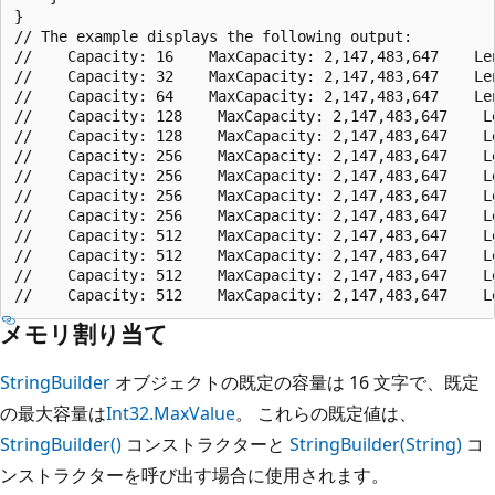
}

// The example displays the following output:

//    Capacity: 16    MaxCapacity: 2,147,483,647    Len
//    Capacity: 32    MaxCapacity: 2,147,483,647    Len
//    Capacity: 64    MaxCapacity: 2,147,483,647    Len
//    Capacity: 128    MaxCapacity: 2,147,483,647    Le
//    Capacity: 128    MaxCapacity: 2,147,483,647    Le
//    Capacity: 256    MaxCapacity: 2,147,483,647    Le
//    Capacity: 256    MaxCapacity: 2,147,483,647    Le
//    Capacity: 256    MaxCapacity: 2,147,483,647    Le
//    Capacity: 256    MaxCapacity: 2,147,483,647    Le
//    Capacity: 512    MaxCapacity: 2,147,483,647    Le
//    Capacity: 512    MaxCapacity: 2,147,483,647    Le
//    Capacity: 512    MaxCapacity: 2,147,483,647    Le
メモリ割り当て
StringBuilder
オブジェクトの既定の容量は 16 文字で、既定
の最大容量は
Int32.MaxValue
。 これらの既定値は、
StringBuilder()
コンストラクターと
StringBuilder(String)
コ
ンストラクターを呼び出す場合に使用されます。