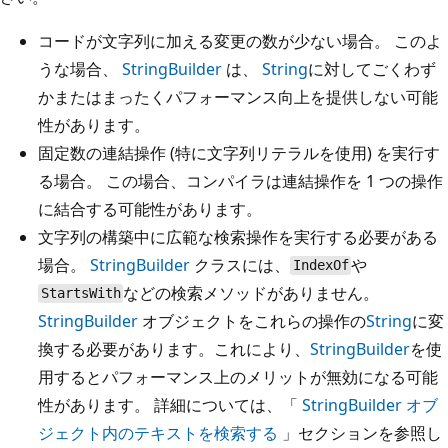
コードが文字列に加える変更の数が少ない場合。 このよ
うな場合、
StringBuilder
は、
String
に対してごくわず
かまたはまったくパフォーマンス向上を提供しない可能
性があります。
固定数の連結操作 (特に文字列リテラルを使用) を実行す
る場合。 この場合、コンパイラは連結操作を 1 つの操作
に結合する可能性があります。
文字列の構築中に広範な検索操作を実行する必要がある
場合。
StringBuilder
クラスには、
や
IndexOf
などの検索メソッドがありません。
StartsWith
StringBuilder
オブジェクトをこれらの操作の
String
に変
換する必要があります。これにより、
StringBuilder
を使
用するとパフォーマンス上のメリットが無効になる可能
性があります。 詳細については、「
StringBuilder オブ
ジェクト内のテキストを検索する
」セクションを参照し