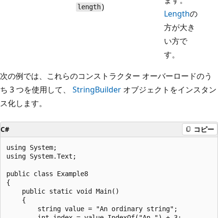
)
length
Length
の
方が大き
い方で
す。
次の例では、これらのコンストラクター オーバーロードのう
ち 3 つを使用して、
StringBuilder
オブジェクトをインスタン
ス化します。
C#
コピー
using System;

using System.Text;

public class Example8

{

    public static void Main()

    {

        string value = "An ordinary string";

        int index = value.IndexOf("An ") + 3;
