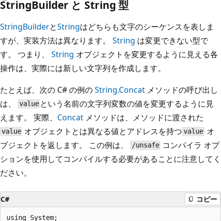
StringBuilder と String 型
StringBuilder
と
String
はどちらも文字のシーケンスを表しま
すが、実装方法は異なります。
String
は変更できない型で
す。 つまり、
String
オブジェクトを変更するように見える各
操作は、実際には新しい文字列を作成します。
たとえば、次の C# の例の
String.Concat
メソッドの呼び出し
は、
という名前の文字列変数の値を変更するように見
value
えます。 実際、
Concat
メソッドは、メソッドに渡された
オブジェクトとは異なる値とアドレスを持つ
オ
value
value
ブジェクトを返します。 この例は、
コンパイラ オプ
/unsafe
ションを使用してコンパイルする必要があることに注意してく
ださい。
C#
コピー
using System;
