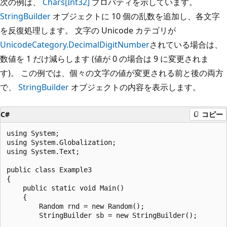
次の例は、
Chars[Int32]
プロパティを示しています。
StringBuilder
オブジェクトに 10 個の乱数を追加し、各文字
を反復処理します。 文字の Unicode カテゴリが
UnicodeCategory.DecimalDigitNumber
されている場合は、
数値を 1 だけ減らします (値が 0 の場合は 9 に変更されま
す)。 この例では、個々の文字の値が変更される前と後の両方
で、
StringBuilder
オブジェクトの内容を表示します。
C#
コピー
using System;

using System.Globalization;

using System.Text;

public class Example3

{

    public static void Main()

    {

        Random rnd = new Random();

        StringBuilder sb = new StringBuilder();
