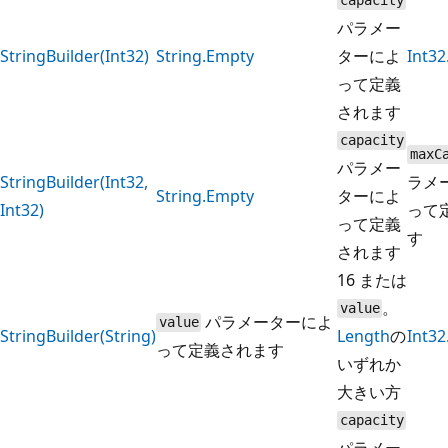
capacity
パラメー
StringBuilder(Int32)
String.Empty
ターによ
Int3
って定義
されます
capacity
maxC
パラメー
StringBuilder(Int32,
ラメ
String.Empty
ターによ
Int32)
って
って定義
す
されます
16 または
。
value
パラメーターによ
value
StringBuilder(String)
Length
の
Int3
って定義されます
いずれか
大きい方
capacity
パラメー