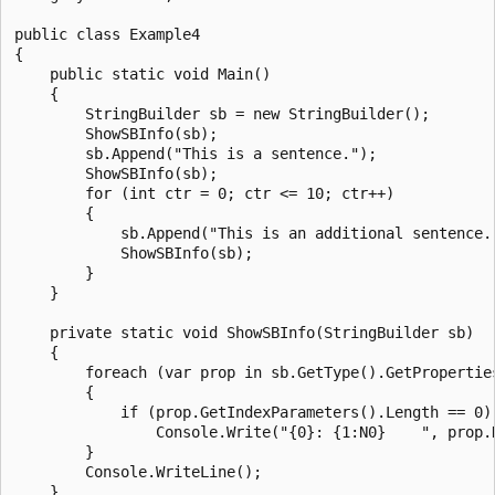
public class Example4

{

    public static void Main()

    {

        StringBuilder sb = new StringBuilder();

        ShowSBInfo(sb);

        sb.Append("This is a sentence.");

        ShowSBInfo(sb);

        for (int ctr = 0; ctr <= 10; ctr++)

        {

            sb.Append("This is an additional sentence."
            ShowSBInfo(sb);

        }

    }

    private static void ShowSBInfo(StringBuilder sb)

    {

        foreach (var prop in sb.GetType().GetProperties
        {

            if (prop.GetIndexParameters().Length == 0)

                Console.Write("{0}: {1:N0}    ", prop.N
        }

        Console.WriteLine();

    }
