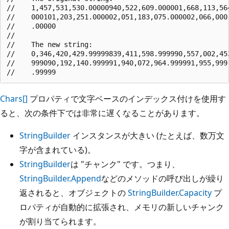
//    1,457,531,530.00000940,522,609.000001,668,113,56
//    000101,203,251.000002,051,183,075.000002,066,000
//    .00000

//    

//    The new string:

//    0,346,420,429.99999839,411,598.999990,557,002,45
//    999090,192,140.999991,940,072,964.999991,955,999
Chars[]
プロパティで文字ベースのインデックス付けを使用す
ると、次の条件下では非常に遅くなることがあります。
StringBuilder
インスタンスが大きい (たとえば、数万文
字が含まれている)。
StringBuilder
は "チャンク" です。つまり、
StringBuilder.Append
などのメソッドの呼び出しが繰り
返されると、オブジェクトの
StringBuilder.Capacity
プ
ロパティが自動的に拡張され、メモリの新しいチャンク
が割り当てられます。