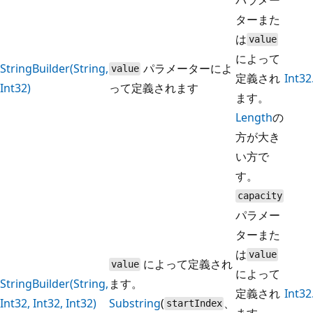
ターまた
は
value
によって
StringBuilder(String,
パラメーターによ
value
定義され
Int3
Int32)
って定義されます
ます。
Length
の
方が大き
い方で
す。
capacity
パラメー
ターまた
は
value
によって定義され
value
によって
StringBuilder(String,
ます。
定義され
Int3
Int32, Int32, Int32)
Substring
(
、
startIndex
ます。