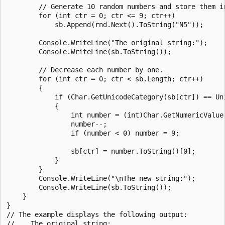
        // Generate 10 random numbers and store them in
        for (int ctr = 0; ctr <= 9; ctr++)

            sb.Append(rnd.Next().ToString("N5"));

        Console.WriteLine("The original string:");

        Console.WriteLine(sb.ToString());

        // Decrease each number by one.

        for (int ctr = 0; ctr < sb.Length; ctr++)

        {

            if (Char.GetUnicodeCategory(sb[ctr]) == Uni
            {

                int number = (int)Char.GetNumericValue(
                number--;

                if (number < 0) number = 9;

                sb[ctr] = number.ToString()[0];

            }

        }

        Console.WriteLine("\nThe new string:");

        Console.WriteLine(sb.ToString());

    }

}

// The example displays the following output:

//    The original string:
