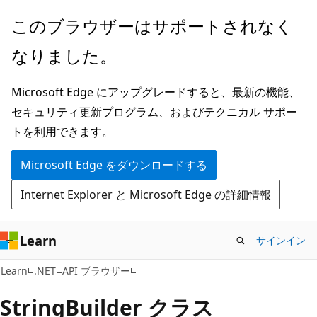
メ
ペ
このブラウザーはサポートされなく
イ
ー
なりました。
ン
ジ
コ
内
Microsoft Edge にアップグレードすると、最新の機能、
ン
ナ
セキュリティ更新プログラム、およびテクニカル サポー
テ
ビ
トを利用できます。
ン
ゲ
ツ
ー
Microsoft Edge をダウンロードする
に
シ
Internet Explorer と Microsoft Edge の詳細情報
ス
ョ
キ
ン
ッ
に
Learn
サインイン
プ
ス
C#
Learn
.NET
API ブラウザー
キ
ッ
String
Builder クラス