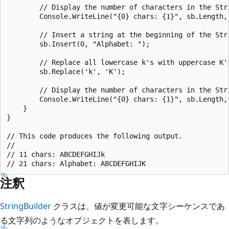
        // Display the number of characters in the Stri
        Console.WriteLine("{0} chars: {1}", sb.Length, 
        // Insert a string at the beginning of the Stri
        sb.Insert(0, "Alphabet: ");

        // Replace all lowercase k's with uppercase K's
        sb.Replace('k', 'K');

        // Display the number of characters in the Stri
        Console.WriteLine("{0} chars: {1}", sb.Length, 
    }

}

// This code produces the following output.

//

// 11 chars: ABCDEFGHIJk

注釈
StringBuilder
クラスは、値が変更可能な文字シーケンスであ
る文字列のようなオブジェクトを表します。