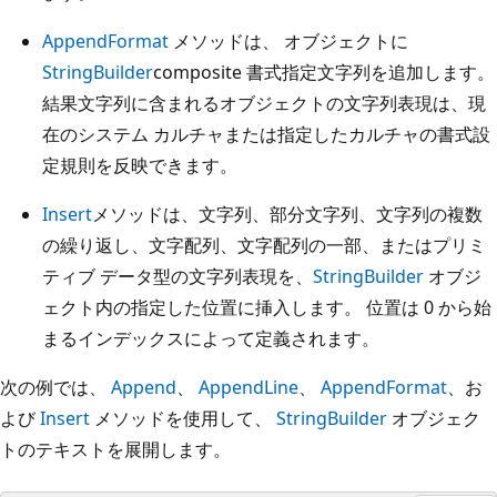
AppendFormat
メソッドは、
オブジェクトに
StringBuilder
composite 書式指定文字列を追加します。
結果文字列に含まれるオブジェクトの文字列表現は、現
在のシステム カルチャまたは指定したカルチャの書式設
定規則を反映できます。
Insert
メソッドは、文字列、部分文字列、文字列の複数
の繰り返し、文字配列、文字配列の一部、またはプリミ
ティブ データ型の文字列表現を、
StringBuilder
オブジ
ェクト内の指定した位置に挿入します。 位置は 0 から始
まるインデックスによって定義されます。
次の例では、
Append
、
AppendLine
、
AppendFormat
、お
よび
Insert
メソッドを使用して、
StringBuilder
オブジェク
トのテキストを展開します。