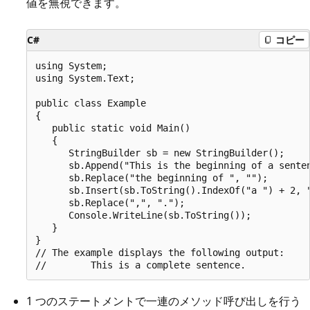
値を無視できます。
C#
コピー
using System;

using System.Text;

public class Example

{

   public static void Main()

   {

      StringBuilder sb = new StringBuilder();

      sb.Append("This is the beginning of a senten
      sb.Replace("the beginning of ", "");

      sb.Insert(sb.ToString().IndexOf("a ") + 2, "
      sb.Replace(",", ".");

      Console.WriteLine(sb.ToString());

   }

}

// The example displays the following output:

1 つのステートメントで一連のメソッド呼び出しを行う