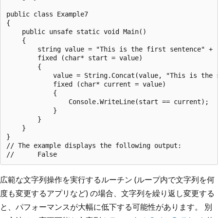
public class Example7

{

    public unsafe static void Main()

    {

        string value = "This is the first sentence" + "
        fixed (char* start = value)

        {

            value = String.Concat(value, "This is the s
            fixed (char* current = value)

            {

                Console.WriteLine(start == current);

            }

        }

    }

}

// The example displays the following output:

広範な文字列操作を実行するルーチン (ループ内で文字列を何
度も変更するアプリなど) の場合、文字列を繰り返し変更する
と、パフォーマンスが大幅に低下する可能性があります。 別