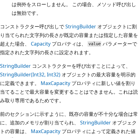
は例外をスローしません。 この場合、メソッド呼び出し
は無効です。
コンストラクター呼び出しで
StringBuilder
オブジェクトに割
り当てられた文字列の長さが既定の容量または指定した容量を
超えた場合、
Capacity
プロパティは、
パラメーターで
value
指定された文字列の長さに設定されます。
StringBuilder
コンストラクターを呼び出すことによって、
StringBuilder(Int32, Int32)
オブジェクトの最大容量を明示的
に定義できます。
MaxCapacity
プロパティに新しい値を割り
当てることで最大容量を変更することはできません。これは読
み取り専用であるためです。
前のセクションに示すように、既存の容量が不十分な場合は常
に、追加のメモリが割り当てられ、
StringBuilder
オブジェク
トの容量は、
MaxCapacity
プロパティによって定義された値