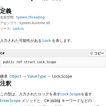
プ
定義
名前空間:
System.Threading
アセンブリ:
System.Runtime.dll
ソース:
Lock.cs
入力された可能性がある
Lock
を表します。
C#
コピー
public ref struct Lock.Scope
継承
Object
ValueType
Lock.Scope
注釈
この型は、入力されたロックを表す
Lock.Scope
を返す
EnterScope
メソッドと、C#
キーワードなどの
using