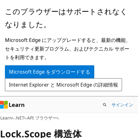
メ
ペ
このブラウザーはサポートされなく
イ
ー
なりました。
ン
ジ
コ
内
Microsoft Edge にアップグレードすると、最新の機能、
ン
ナ
セキュリティ更新プログラム、およびテクニカル サポー
テ
ビ
トを利用できます。
ン
ゲ
ツ
ー
Microsoft Edge をダウンロードする
に
シ
Internet Explorer と Microsoft Edge の詳細情報
ス
ョ
キ
ン
ッ
に
Learn
サインイン
プ
ス
C#
Learn
.NET
API ブラウザー
キ
ッ
Lock.
Scope 構造体