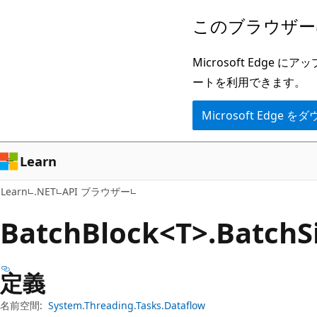
メ
ペ
このブラウザー
イ
ー
ン
ジ
Microsoft Ed
コ
内
ートを利用できます。
ン
ナ
Microsoft Edge
テ
ビ
ン
ゲ
ツ
ー
Learn
に
シ
Learn
.NET
API ブラウザー
ス
ョ
キ
ン
Batch
Block<T>.Batch
ッ
に
プ
ス
定義
キ
ッ
名前空間:
System.Threading.Tasks.Dataflow