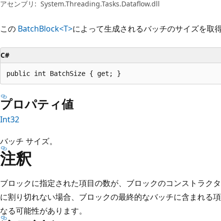
プ
アセンブリ:
System.Threading.Tasks.Dataflow.dll
この
BatchBlock<T>
によって生成されるバッチのサイズを取
C#
public int BatchSize { get; }
プロパティ値
Int32
バッチ サイズ。
注釈
ブロックに指定された項目の数が、ブロックのコンストラクタ
に割り切れない場合、ブロックの最終的なバッチに含まれる項
なる可能性があります。