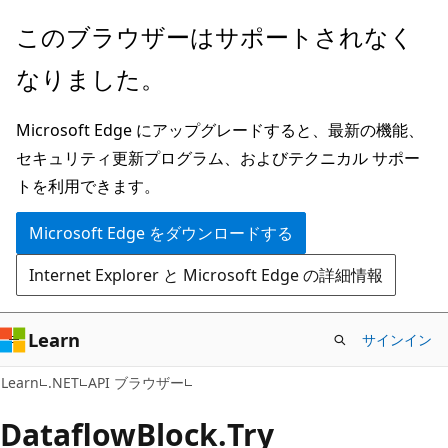
メ
ペ
このブラウザーはサポートされなく
イ
ー
なりました。
ン
ジ
コ
内
Microsoft Edge にアップグレードすると、最新の機能、
ン
ナ
セキュリティ更新プログラム、およびテクニカル サポー
テ
ビ
トを利用できます。
ン
ゲ
ツ
ー
Microsoft Edge をダウンロードする
に
シ
Internet Explorer と Microsoft Edge の詳細情報
ス
ョ
キ
ン
ッ
に
Learn
サインイン
プ
ス
C#
Learn
.NET
API ブラウザー
キ
ッ
Dataflow
Block.
Try