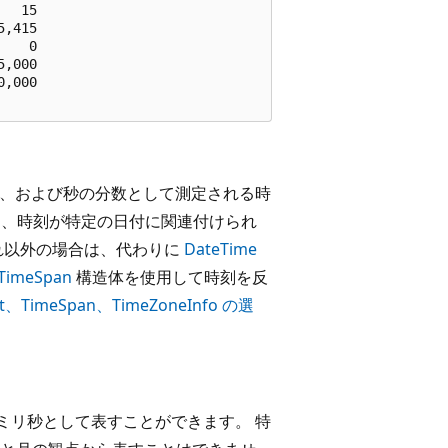
  15

,415

   0

,000

,000

、および秒の分数として測定される時
は、時刻が特定の日付に関連付けられ
れ以外の場合は、代わりに
DateTime
TimeSpan
構造体を使用して時刻を反
et、TimeSpan、TimeZoneInfo の選
ミリ秒として表すことができます。 特