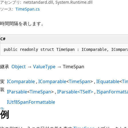
プ
アセンブリ:
netstandard.dll, System.Runtime.dll
ソース:
TimeSpan.cs
時間間隔を表します。
C#
public readonly struct TimeSpan : IComparable, ICompar
継承
Object
ValueType
TimeSpan
実
IComparable
IComparable
<
TimeSpan
>
IEquatable
<
Ti
装
IParsable
<
TimeSpan
>
IParsable<TSelf>
ISpanFormatt
IUtf8SpanFormattable
例