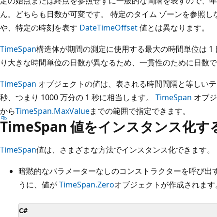
定の始点または終点を参照せずに一般的な間隔を表すので、年
ん。どちらも日数が可変です。 特定のタイム ゾーンを参照
や、特定の時刻を表す
DateTimeOffset
値とは異なります。
TimeSpan
構造体が期間の測定に使用する最大の時間単位は 1
り大きな時間単位の日数が異なるため、一貫性のために日数で
TimeSpan
オブジェクトの値は、表される時間間隔と等しいティッ
秒、つまり 1000 万分の 1 秒に相当します。
TimeSpan
オブジ
から
TimeSpan.MaxValue
までの範囲で指定できます。
TimeSpan 値をインスタンス化す
TimeSpan
値は、さまざまな方法でインスタンス化できます。
暗黙的なパラメーターなしのコンストラクターを呼び出す
うに、値が
TimeSpan.Zero
オブジェクトが作成されます
C#