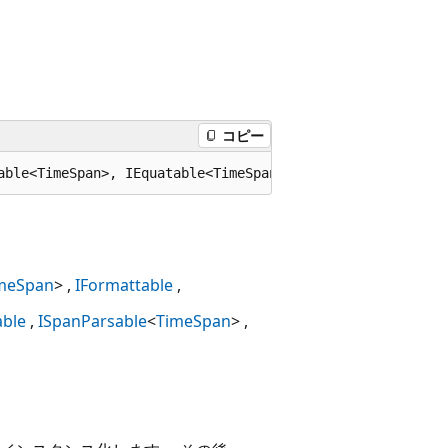
コピー
able<TimeSpan>, IEquatable<TimeSpan>, IParsable<TimeSpan
meSpan
>
IFormattable
able
ISpanParsable
<
TimeSpan
>