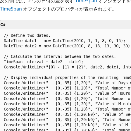
次の例では、2 つの日付の差を表す
TimeSpan
オブジェクトを
TimeSpan
オブジェクトのプロパティが表示されます。
C#
// Define two dates.

DateTime date1 = new DateTime(2010, 1, 1, 8, 0, 15);

DateTime date2 = new DateTime(2010, 8, 18, 13, 30, 30);
// Calculate the interval between the two dates.

TimeSpan interval = date2 - date1;

Console.WriteLine("{0} - {1} = {2}", date2, date1, inte
// Display individual properties of the resulting TimeS
Console.WriteLine("   {0,-35} {1,20}", "Value of Days C
Console.WriteLine("   {0,-35} {1,20}", "Total Number of
Console.WriteLine("   {0,-35} {1,20}", "Value of Hours 
Console.WriteLine("   {0,-35} {1,20}", "Total Number of
Console.WriteLine("   {0,-35} {1,20}", "Value of Minut
Console.WriteLine("   {0,-35} {1,20}", "Total Number o
Console.WriteLine("   {0,-35} {1,20:N0}", "Value of Se
Console.WriteLine("   {0,-35} {1,20:N0}", "Total Numbe
Console.WriteLine("   {0,-35} {1,20:N0}", "Value of Mi
Console.WriteLine("   {0,-35} {1,20:N0}", "Total Numbe