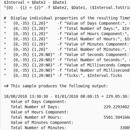
$Interval = $Date2 - $Date1

"{0} - {1} = {2}" -f $Date2, $Date1, ($Interval.ToStrin
#  Display individual properties of the resulting TimeS
"   {0,-35} {1,20}"    -f "Value of Days Component:", $
"   {0,-35} {1,20}"    -f "Total Number of Days:", $Int
"   {0,-35} {1,20}"    -f "Value of Hours Component:", 
"   {0,-35} {1,20}"    -f "Total Number of Hours:", $In
"   {0,-35} {1,20}"    -f "Value of Minutes Component:"
"   {0,-35} {1,20}"    -f "Total Number of Minutes:", $
"   {0,-35} {1,20:N0}" -f "Value of Seconds Component:"
"   {0,-35} {1,20:N0}" -f "Total Number of Seconds:", $
"   {0,-35} {1,20:N0}" -f "Value of Milliseconds Compon
"   {0,-35} {1,20:N0}" -f "Total Number of Milliseconds
"   {0,-35} {1,20:N0}" -f "Ticks:", $Interval.Ticks

<# This sample produces the following output:

18/08/2010 13:30:30 - 01/01/2010 08:00:15 = 229.05:30:1
   Value of Days Component:                            
   Total Number of Days:                   229.22934027
   Value of Hours Component:                           
   Total Number of Hours:                  5501.5041666
   Value of Minutes Component:                         
   Total Number of Minutes:                       33009