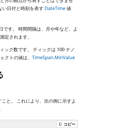
と月の観点から表すことはできませ
しない日付と時刻を表す
DateTime
値
 日です。 時間間隔は、月や年など、よ
測定されます。
ク数です。 ティックは 100 ナノ
ェクトの値は、
TimeSpan.MinValue
る
こと。 これにより、次の例に示すよ
。
コピー