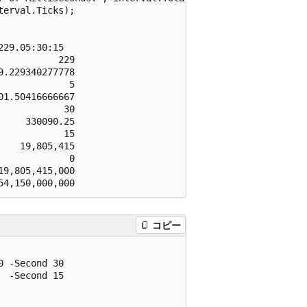
erval.Ticks);

29.05:30:15

          229

.229340277778

            5

1.50416666667

           30

    330090.25

           15

   19,805,415

            0

9,805,415,000

コピー
 -Second 30

 -Second 15
