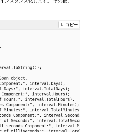
インスタンス化します。 その後、
コピー


rval.ToString());

pan object.

omponent:", interval.Days);

 Days:", interval.TotalDays);

Component:", interval.Hours);

 Hours:", interval.TotalHours);

es Component:", interval.Minutes);

f Minutes:", interval.TotalMinutes);

conds Component:", interval.Seconds);

r of Seconds:", interval.TotalSeconds);

lliseconds Component:", interval.Milliseconds);

r of Milliseconds:", interval.TotalMilliseconds);
