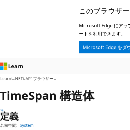
メ
ペ
このブラウザー
イ
ー
ン
ジ
Microsoft Ed
コ
内
ートを利用できます。
ン
ナ
Microsoft Edge
テ
ビ
ン
ゲ
ツ
ー
Learn
に
シ
Learn
.NET
API ブラウザー
ス
ョ
キ
ン
Time
Span 構造体
ッ
に
プ
ス
定義
キ
ッ
名前空間:
System