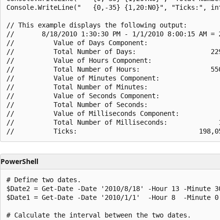
Console.WriteLine("   {0,-35} {1,20:N0}", "Ticks:", int
// This example displays the following output:

//       8/18/2010 1:30:30 PM - 1/1/2010 8:00:15 AM = 2
//          Value of Days Component:                   
//          Total Number of Days:                   229
//          Value of Hours Component:                  
//          Total Number of Hours:                  550
//          Value of Minutes Component:                
//          Total Number of Minutes:                   
//          Value of Seconds Component:                
//          Total Number of Seconds:                   
//          Value of Milliseconds Component:           
//          Total Number of Milliseconds:             1
PowerShell
# Define two dates.

$Date2 = Get-Date -Date '2010/8/18' -Hour 13 -Minute 30
$Date1 = Get-Date -Date '2010/1/1'  -Hour 8  -Minute 0 
# Calculate the interval between the two dates.
