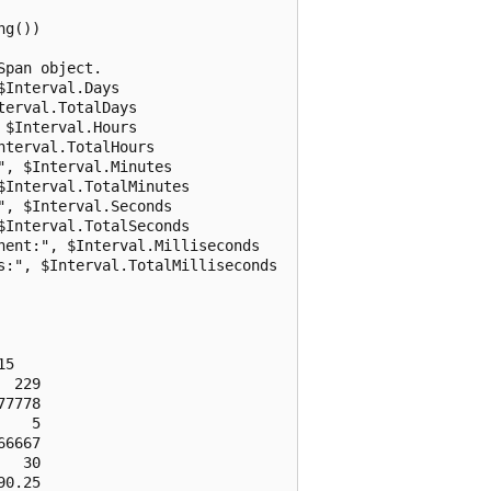
g())

pan object.

Interval.Days

erval.TotalDays

$Interval.Hours

terval.TotalHours

, $Interval.Minutes

Interval.TotalMinutes

, $Interval.Seconds

Interval.TotalSeconds

ent:", $Interval.Milliseconds

:", $Interval.TotalMilliseconds

5

 229

7778

   5

6667

  30

0.25
