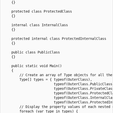
    {}

    protected class ProtectedClass

    {}

    internal class InternalClass

    {}

    protected internal class ProtectedInternalClass

    {}

    public class PublicClass

    {}

    public static void Main()

    {

        // Create an array of Type objects for all the 
        Type[] types = { typeof(OuterClass),

                         typeof(OuterClass.PublicClass)
                         typeof(OuterClass.PrivateClass
                         typeof(OuterClass.ProtectedCla
                         typeof(OuterClass.InternalClas
                         typeof(OuterClass.ProtectedInt
        // Display the property values of each nested c
        foreach (var type in types) {
