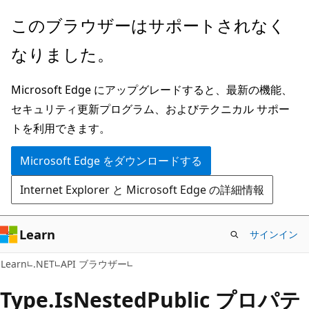
メ
ペ
このブラウザーはサポートされなく
イ
ー
なりました。
ン
ジ
コ
内
Microsoft Edge にアップグレードすると、最新の機能、
ン
ナ
セキュリティ更新プログラム、およびテクニカル サポー
テ
ビ
トを利用できます。
ン
ゲ
ツ
ー
Microsoft Edge をダウンロードする
に
シ
Internet Explorer と Microsoft Edge の詳細情報
ス
ョ
キ
ン
ッ
に
Learn
サインイン
プ
ス
C#
Learn
.NET
API ブラウザー
キ
ッ
Type.
Is
Nested
Public プロパテ