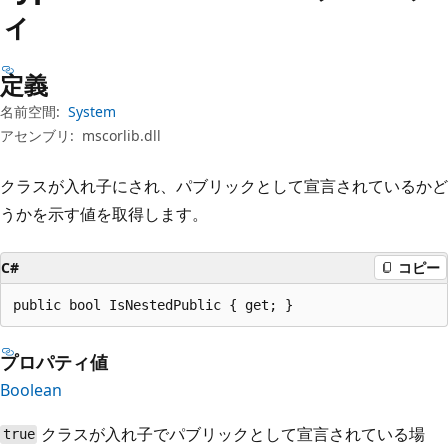
プ
ィ
定義
名前空間:
System
アセンブリ:
mscorlib.dll
クラスが入れ子にされ、パブリックとして宣言されているかど
うかを示す値を取得します。
C#
コピー
public bool IsNestedPublic { get; }
プロパティ値
Boolean
クラスが入れ子でパブリックとして宣言されている場
true