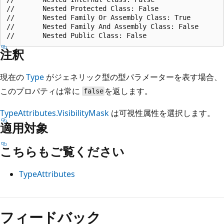
//       Nested Protected Class: False

//       Nested Family Or Assembly Class: True

//       Nested Family And Assembly Class: False

注釈
現在の
Type
がジェネリック型の型パラメーターを表す場合、
このプロパティは常に
を返します。
false
TypeAttributes.VisibilityMask
は可視性属性を選択します。
適用対象
こちらもご覧ください
TypeAttributes
読
み
フィードバック
取