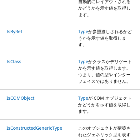
自動的にレイアウトされる
かどうかを示す値を取得し
ます。
IsByRef
Type
が参照渡しされるかど
うかを示す値を取得しま
す。
IsClass
Type
がクラスかデリゲート
かを示す値を取得します。
つまり、値の型やインター
フェイスではありません。
IsCOMObject
Type
が COM オブジェクト
かどうかを示す値を取得し
ます。
IsConstructedGenericType
このオブジェクトが構築さ
れたジェネリック型を表す