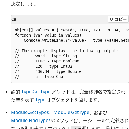
決定します。
C#
コピー
object[] values = { "word", true, 120, 136.34, 'a'
foreach (var value in values)

    Console.WriteLine($"{value} - type {value.GetT
// The example displays the following output:

//       word - type String

//       True - type Boolean

//       120 - type Int32

//       136.34 - type Double

静的
Type.GetType
メソッドは、完全修飾名で指定され
た型を表す
Type
オブジェクトを返します。
Module.GetTypes
、
Module.GetType
、および
Module.FindTypes
のメソッドは、モジュールで定義され
ている型を表すオブジェクト
返します。 最初のメソ
Type