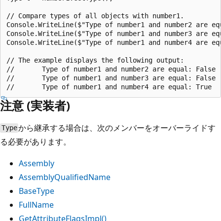
// Compare types of all objects with number1.

Console.WriteLine($"Type of number1 and number2 are eq
Console.WriteLine($"Type of number1 and number3 are eq
Console.WriteLine($"Type of number1 and number4 are eq
// The example displays the following output:

//       Type of number1 and number2 are equal: False

//       Type of number1 and number3 are equal: False

注意 (実装者)
から継承する場合は、次のメンバーをオーバーライドす
Type
る必要があります。
Assembly
AssemblyQualifiedName
BaseType
FullName
GetAttributeFlagsImpl()