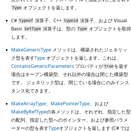
オブジェクトを返します。
Type
C#
演算子、C++
演算子、および Visual
typeof
typeid
Basic
演算子は、型の
オブジェクトを取得
GetType
Type
します。
MakeGenericType
メソッドは、構築されたジェネリッ
ク型を表す
Type
オブジェクトを返します。これは、
ContainsGenericParameters
プロパティが
を返す
true
場合はオープン構築型、それ以外の場合は閉じた構築型
です。 ジェネリック型は、閉じている場合にのみインス
タンス化できます。
MakeArrayType
、
MakePointerType
、および
MakeByRefType
の各メソッドは、それぞれ、指定した型
の配列、指定した型へのポインター、および参照パラメ
ーターの型を表す
Type
オブジェクトを返します (C# では