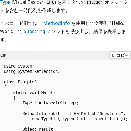
Type
(Visual Basic の
) を表す 2 つの
オブジェク
int
Integer
トを含む一時配列を作成します。
このコード例では、
MethodInfo
を使用して文字列 "Hello,
World!" で
Substring
メソッドを呼び出し、結果を表示しま
す。
C#
コピー
using System;

using System.Reflection;

class Example3

{

    static void Main()

    {

        Type t = typeof(String);

        MethodInfo substr = t.GetMethod("Substring",

            new Type[] { typeof(int), typeof(int) });

        Object result =
