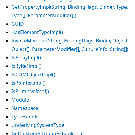
GetPropertyImpl(String, BindingFlags, Binder, Type,
Type[], ParameterModifier[])
GUID
HasElementTypeImpl()
InvokeMember(String, BindingFlags, Binder, Object,
Object[], ParameterModifier[], CultureInfo, String[])
IsArrayImpl()
IsByRefImpl()
IsCOMObjectImpl()
IsPointerImpl()
IsPrimitiveImpl()
Module
Namespace
TypeHandle
UnderlyingSystemType
GetCustomAttributes(Boolean)