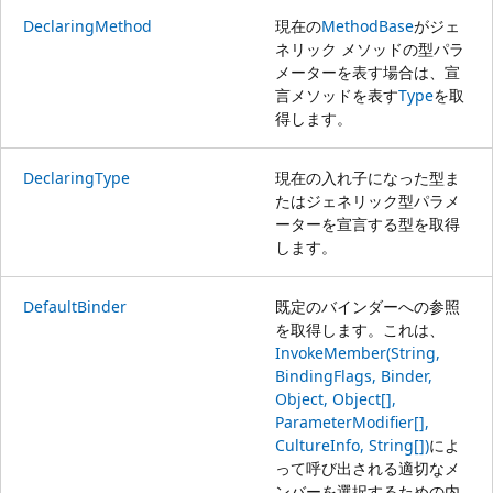
DeclaringMethod
現在の
MethodBase
がジェ
ネリック メソッドの型パラ
メーターを表す場合は、宣
言メソッドを表す
Type
を取
得します。
DeclaringType
現在の入れ子になった型ま
たはジェネリック型パラメ
ーターを宣言する型を取得
します。
DefaultBinder
既定のバインダーへの参照
を取得します。これは、
InvokeMember(String,
BindingFlags, Binder,
Object, Object[],
ParameterModifier[],
CultureInfo, String[])
によ
って呼び出される適切なメ
ンバーを選択するための内