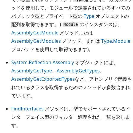
ッドを使用して、モジュールで定義されているすべての
パブリック型とプライベート型の
Type
オブジェクトの
配列を取得できます。 (
のインスタンスは、
Module
Assembly.GetModule
メソッドまたは
Assembly.GetModules
メソッド、または
Type.Module
プロパティを使用して取得できます)。
System.Reflection.Assembly
オブジェクトには、
Assembly.GetType
、
Assembly.GetTypes
、
Assembly.GetExportedTypes
など、アセンブリで定義さ
れているクラスを取得するためのメソッドが多数含まれ
ています。
FindInterfaces
メソッドは、型でサポートされているイ
ンターフェイス型のフィルター処理された一覧を返しま
す。