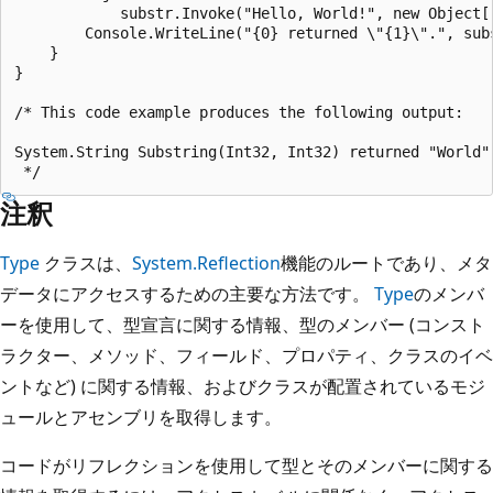
            substr.Invoke("Hello, World!", new Object[]
        Console.WriteLine("{0} returned \"{1}\".", subs
    }

}

/* This code example produces the following output:

System.String Substring(Int32, Int32) returned "World".
注釈
Type
クラスは、
System.Reflection
機能のルートであり、メタ
データにアクセスするための主要な方法です。
Type
のメンバ
ーを使用して、型宣言に関する情報、型のメンバー (コンスト
ラクター、メソッド、フィールド、プロパティ、クラスのイベ
ントなど) に関する情報、およびクラスが配置されているモジ
ュールとアセンブリを取得します。
コードがリフレクションを使用して型とそのメンバーに関する