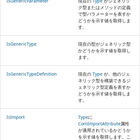
IsGenericParameter
現在の
Type
がジェネリッ
ク型またはメソッドの定義
で型パラメーターを表すか
どうかを示す値を取得しま
す。
IsGenericType
現在の型がジェネリック型
かどうかを示す値を取得し
ます。
IsGenericTypeDefinition
現在の
Type
が、他のジェ
ネリック型を構築できるジ
ェネリック型定義を表すか
どうかを示す値を取得しま
す。
IsImport
Type
に
ComImportAttribute
属性
が適用されているかどうか
を示す値を取得します。こ