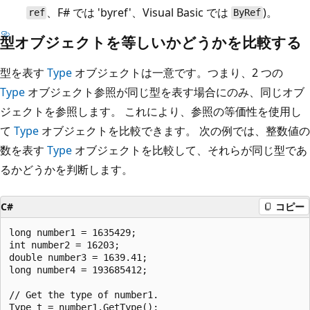
、F# では 'byref'、Visual Basic では
)。
ref
ByRef
型オブジェクトを等しいかどうかを比較する
型を表す
Type
オブジェクトは一意です。つまり、2 つの
Type
オブジェクト参照が同じ型を表す場合にのみ、同じオブ
ジェクトを参照します。 これにより、参照の等価性を使用し
て
Type
オブジェクトを比較できます。 次の例では、整数値の
数を表す
Type
オブジェクトを比較して、それらが同じ型であ
るかどうかを判断します。
C#
コピー
long number1 = 1635429;

int number2 = 16203;

double number3 = 1639.41;

long number4 = 193685412;

// Get the type of number1.

Type t = number1.GetType();
