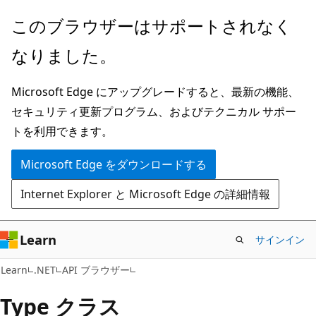
メ
ペ
このブラウザーはサポートされなく
イ
ー
なりました。
ン
ジ
コ
内
Microsoft Edge にアップグレードすると、最新の機能、
ン
ナ
セキュリティ更新プログラム、およびテクニカル サポー
テ
ビ
トを利用できます。
ン
ゲ
ツ
ー
Microsoft Edge をダウンロードする
に
シ
Internet Explorer と Microsoft Edge の詳細情報
ス
ョ
キ
ン
ッ
に
Learn
サインイン
プ
ス
C#
Learn
.NET
API ブラウザー
キ
ッ
Type クラス