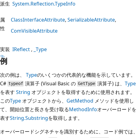
派生
System.Reflection.TypeInfo
属
ClassInterfaceAttribute
SerializableAttribute
性
ComVisibleAttribute
実装
IReflect
_Type
例
次の例は、
Type
のいくつかの代表的な機能を示しています。
C#
演算子 (Visual Basic の
演算子) は、
Type
typeof
GetType
を表す
String
オブジェクトを取得するために使用されます。
この
Type
オブジェクトから、
GetMethod
メソッドを使用し
て、開始位置と長さを受け取る
MethodInfo
オーバーロードを
表す
String.Substring
を取得します。
オーバーロードシグネチャを識別するために、コード例では、