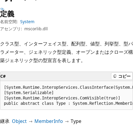
プ
定義
名前空間:
System
アセンブリ:
mscorlib.dll
クラス型、インターフェイス型、配列型、値型、列挙型、型パ
ラメーター、ジェネリック型定義、オープンまたはクローズ構
築ジェネリック型の型宣言を表します。
C#
コピー
[System.Runtime.InteropServices.ClassInterface(System.
[System.Serializable]

[System.Runtime.InteropServices.ComVisible(true)]

public abstract class Type : System.Reflection.MemberI
継承
Object
MemberInfo
Type