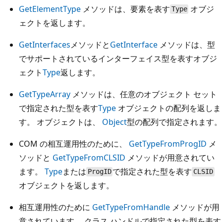
GetElementType
メソッドは、要素を表す
オブジ
Type
ェクトを返します。
GetInterfaces
メソッドと
GetInterface
メソッドは、型
でサポートされているインターフェイス型を表すオブジ
ェクト
Type
返します。
GetTypeArray
メソッドは、任意のオブジェクト セット
で指定された型を表す
Type
オブジェクトの配列を返しま
す。 オブジェクトは、
Object
型の配列で指定されます。
COM の相互運用性のために、
GetTypeFromProgID
メ
ソッドと
GetTypeFromCLSID
メソッドが用意されてい
ます。
Type
または
で指定された型を表す
ProgID
CLSID
オブジェクトを返します。
相互運用性のために
GetTypeFromHandle
メソッドが用
意されています。 クラス ハンドルで指定された型を表す