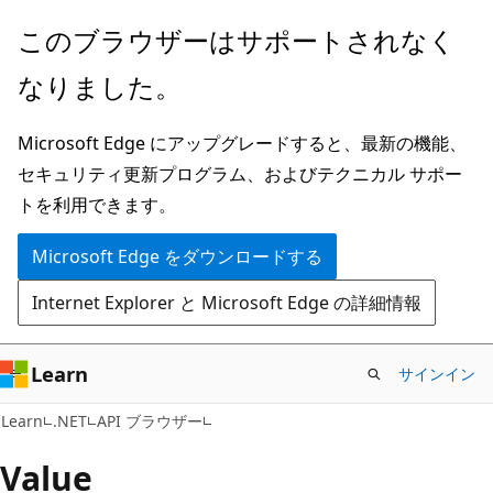
メ
ペ
このブラウザーはサポートされなく
イ
ー
なりました。
ン
ジ
コ
内
Microsoft Edge にアップグレードすると、最新の機能、
ン
ナ
セキュリティ更新プログラム、およびテクニカル サポー
テ
ビ
トを利用できます。
ン
ゲ
ツ
ー
Microsoft Edge をダウンロードする
に
シ
Internet Explorer と Microsoft Edge の詳細情報
ス
ョ
キ
ン
ッ
に
Learn
サインイン
プ
ス
C#
Learn
.NET
API ブラウザー
キ
ッ
Value