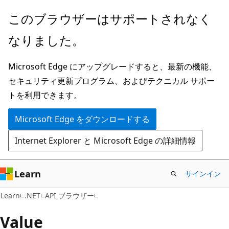
メ
ペ
このブラウザーはサポートされなく
イ
ー
なりました。
ン
ジ
コ
内
Microsoft Edge にアップグレードすると、最新の機能、
ン
ナ
セキュリティ更新プログラム、およびテクニカル サポー
テ
ビ
トを利用できます。
ン
ゲ
ツ
ー
Microsoft Edge をダウンロードする
に
シ
Internet Explorer と Microsoft Edge の詳細情報
ス
ョ
キ
ン
ッ
に
Learn
サインイン
プ
ス
C#
Learn
.NET
API ブラウザー
キ
ッ
Value