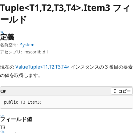
プ
Tuple<T1,T2,T3,T4>.Item3 フィ
ールド
定義
名前空間:
System
アセンブリ:
mscorlib.dll
現在の
ValueTuple<T1,T2,T3,T4>
インスタンスの 3 番目の要素
の値を取得します。
C#
コピー
public T3 Item3;
フィールド値
T3