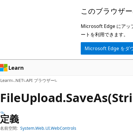
メ
ペ
このブラウザー
イ
ー
ン
ジ
Microsoft Ed
コ
内
ートを利用できます。
ン
ナ
Microsoft Edge
テ
ビ
ン
ゲ
ツ
ー
Learn
に
シ
Learn
.NET
API ブラウザー
ス
ョ
キ
ン
File
Upload.
Save
As(St
ッ
に
プ
ス
定義
キ
ッ
名前空間:
System.Web.UI.WebControls