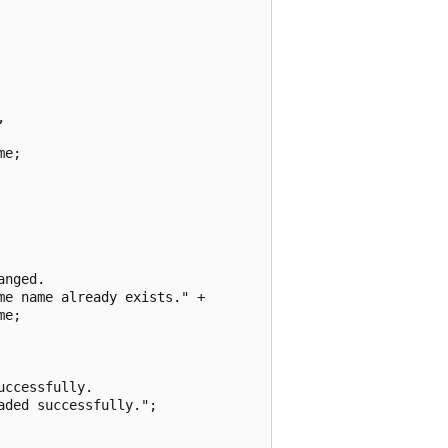


e;

nged.

e name already exists." + 

e;

ccessfully.

ded successfully.";
