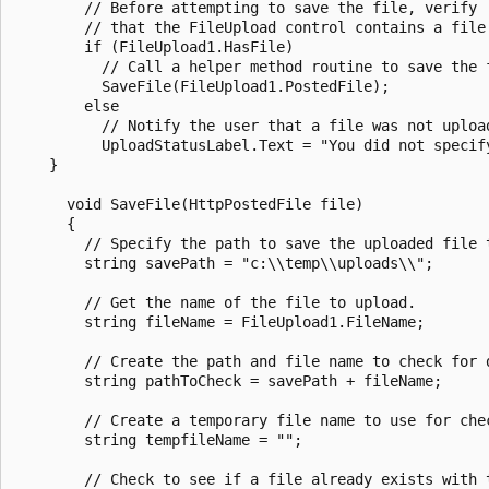
        // Before attempting to save the file, verify

        // that the FileUpload control contains a file.
        if (FileUpload1.HasFile) 

          // Call a helper method routine to save the f
          SaveFile(FileUpload1.PostedFile);

        else

          // Notify the user that a file was not upload
          UploadStatusLabel.Text = "You did not specify
    }

      void SaveFile(HttpPostedFile file)

      {            

        // Specify the path to save the uploaded file t
        string savePath = "c:\\temp\\uploads\\";

        // Get the name of the file to upload.

        string fileName = FileUpload1.FileName;

        // Create the path and file name to check for d
        string pathToCheck = savePath + fileName;

        // Create a temporary file name to use for chec
        string tempfileName = "";

        // Check to see if a file already exists with t