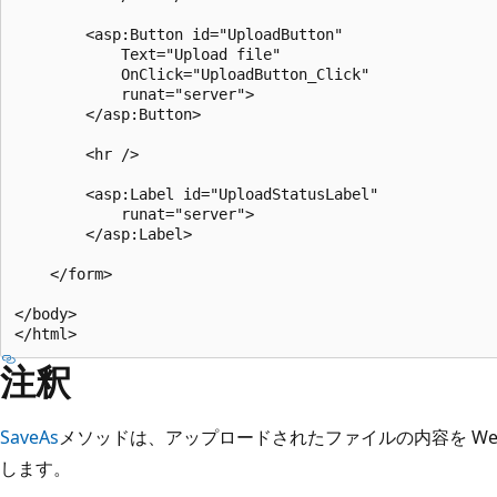
        <asp:Button id="UploadButton" 

            Text="Upload file"

            OnClick="UploadButton_Click"

            runat="server">

        </asp:Button>      

        <hr />

        <asp:Label id="UploadStatusLabel"

            runat="server">

        </asp:Label>   

    </form>

</body>

注釈
SaveAs
メソッドは、アップロードされたファイルの内容を We
します。