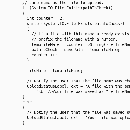
        // same name as the file to upload.        

        if (System.IO.File.Exists(pathToCheck)) 

        {

          int counter = 2;

          while (System.IO.File.Exists(pathToCheck))

          {

            // if a file with this name already exists,
            // prefix the filename with a number.

            tempfileName = counter.ToString() + fileNam
            pathToCheck = savePath + tempfileName;

            counter ++;

          }

          fileName = tempfileName;

          // Notify the user that the file name was cha
          UploadStatusLabel.Text = "A file with the sam
              "<br />Your file was saved as " + fileNam
        }

        else

        {

          // Notify the user that the file was saved su
          UploadStatusLabel.Text = "Your file was uploa
        }
