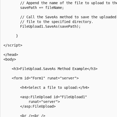
        // Append the name of the file to upload to the
        savePath += fileName;

        // Call the SaveAs method to save the uploaded

        // file to the specified directory.

        FileUpload1.SaveAs(savePath);

      }

</script>

</head>

<body>

    <h3>FileUpload.SaveAs Method Example</h3>

    <form id="Form1" runat="server">

        <h4>Select a file to upload:</h4>

        <asp:FileUpload id="FileUpload1"               
            runat="server">

        </asp:FileUpload>

        <br /><br />
