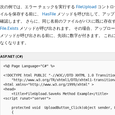
次の例では、エラー チェックを実行する
FileUpload
コントロ
イルを保存する前に、
HasFile
メソッドを呼び出して、アップ
確認します。 さらに、同じ名前のファイルがパスに既に存在
File.Exists
メソッドが呼び出されます。 その場合、アップロ
メソッドが呼び出される前に、先頭に数字が付きます。 これ
なくなります。
ASP.NET (C#)
<%@ Page Language="C#" %>

<!DOCTYPE html PUBLIC "-//W3C//DTD XHTML 1.0 Transition
    "http://www.w3.org/TR/xhtml1/DTD/xhtml1-transitiona
<html xmlns="http://www.w3.org/1999/xhtml" >

<head>

    <title>FileUpload.SaveAs Method Example</title>

<script runat="server">

    protected void  UploadButton_Click(object sender, E
    {
