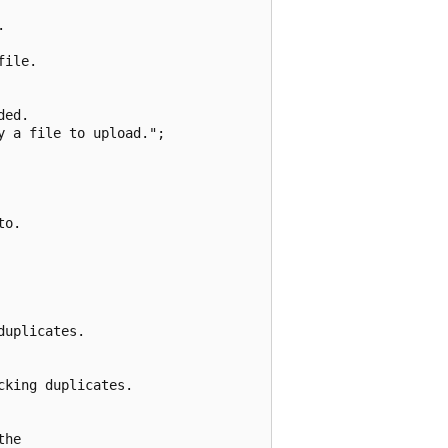


ile.

ed.

 a file to upload.";

o.

uplicates.

king duplicates.

he
