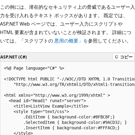
この例には、潜在的なセキュリティ上の脅威であるユーザー入
力を受け入れるテキスト ボックスがあります。 既定では、
ASP.NET Web ページでは、ユーザー入力にスクリプトや
HTML 要素が含まれていないことが検証されます。 詳細につ
いては、「スクリプトの
悪用の概要」を
参照してください。
ASP.NET (C#)
コピー
<%@ Page language="C#" %>

<!DOCTYPE html PUBLIC "-//W3C//DTD XHTML 1.0 Transition
    "http://www.w3.org/TR/xhtml1/DTD/xhtml1-transitiona
<html xmlns="http://www.w3.org/1999/xhtml" >

  <head id="Head1" runat="server">

    <title>ListView Example</title>

    <style type="text/css">

        .EditItem { background-color:#8FBC8F;}

        .SelectedItem {	background-color:#9ACD32; }

        .InsertItem { background-color:#FFFACD;}

    </style>
