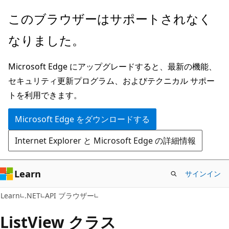
メ
ペ
このブラウザーはサポートされなく
イ
ー
なりました。
ン
ジ
コ
内
Microsoft Edge にアップグレードすると、最新の機能、
ン
ナ
セキュリティ更新プログラム、およびテクニカル サポー
テ
ビ
トを利用できます。
ン
ゲ
ツ
ー
Microsoft Edge をダウンロードする
に
シ
Internet Explorer と Microsoft Edge の詳細情報
ス
ョ
キ
ン
ッ
に
Learn
サインイン
プ
ス
C#
Learn
.NET
API ブラウザー
キ
ッ
List
View クラス