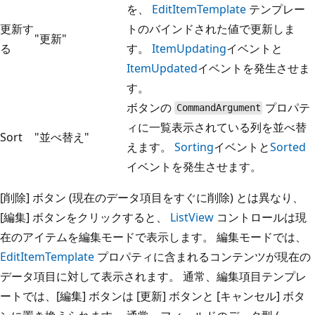
を、
EditItemTemplate
テンプレー
更新す
トのバインドされた値で更新しま
"更新"
る
す。
ItemUpdating
イベントと
ItemUpdated
イベントを発生させま
す。
ボタンの
プロパテ
CommandArgument
ィに一覧表示されている列を並べ替
Sort
"並べ替え"
えます。
Sorting
イベントと
Sorted
イベントを発生させます。
[削除] ボタン (現在のデータ項目をすぐに削除) とは異なり、
[編集] ボタンをクリックすると、
ListView
コントロールは現
在のアイテムを編集モードで表示します。 編集モードでは、
EditItemTemplate
プロパティに含まれるコンテンツが現在の
データ項目に対して表示されます。 通常、編集項目テンプレ
ートでは、[編集] ボタンは [更新] ボタンと [キャンセル] ボタ