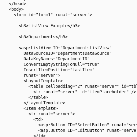
  </head>

  <body>

    <form id="form1" runat="server">

      <h3>ListView Example</h3>

      <h5>Departments</h5>

      <asp:ListView ID="DepartmentsListView" 

        DataSourceID="DepartmentsDataSource" 

        DataKeyNames="DepartmentID"

        ConvertEmptyStringToNull="true"

        InsertItemPosition="LastItem"

        runat="server">

        <LayoutTemplate>

          <table cellpadding="2" runat="server" id="tb
            <tr runat="server" id="itemPlaceholder" />

          </table>

        </LayoutTemplate>

        <ItemTemplate>

          <tr runat="server">

            <td>

              <asp:Button ID="SelectButton" runat="ser
              <asp:Button ID="EditButton" runat="serve
            </td>
