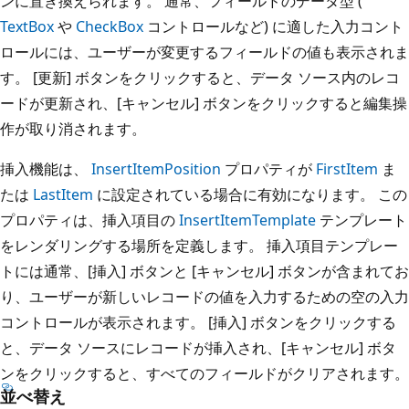
ンに置き換えられます。 通常、フィールドのデータ型 (
TextBox
や
CheckBox
コントロールなど) に適した入力コント
ロールには、ユーザーが変更するフィールドの値も表示されま
す。 [更新] ボタンをクリックすると、データ ソース内のレコ
ードが更新され、[キャンセル] ボタンをクリックすると編集操
作が取り消されます。
挿入機能は、
InsertItemPosition
プロパティが
FirstItem
ま
たは
LastItem
に設定されている場合に有効になります。 この
プロパティは、挿入項目の
InsertItemTemplate
テンプレート
をレンダリングする場所を定義します。 挿入項目テンプレー
トには通常、[挿入] ボタンと [キャンセル] ボタンが含まれてお
り、ユーザーが新しいレコードの値を入力するための空の入力
コントロールが表示されます。 [挿入] ボタンをクリックする
と、データ ソースにレコードが挿入され、[キャンセル] ボタ
ンをクリックすると、すべてのフィールドがクリアされます。
並べ替え