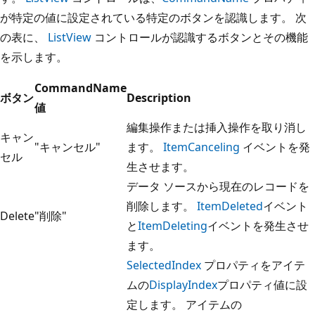
が特定の値に設定されている特定のボタンを認識します。 次
の表に、
ListView
コントロールが認識するボタンとその機能
を示します。
CommandName
ボタン
Description
値
編集操作または挿入操作を取り消し
キャン
"キャンセル"
ます。
ItemCanceling
イベントを発
セル
生させます。
データ ソースから現在のレコードを
削除します。
ItemDeleted
イベント
Delete
"削除"
と
ItemDeleting
イベントを発生させ
ます。
SelectedIndex
プロパティをアイテ
ムの
DisplayIndex
プロパティ値に設
定します。 アイテムの