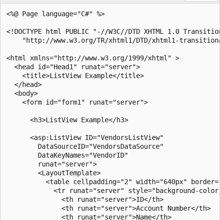
<%@ Page language="C#" %>

<!DOCTYPE html PUBLIC "-//W3C//DTD XHTML 1.0 Transition
    "http://www.w3.org/TR/xhtml1/DTD/xhtml1-transitiona
<html xmlns="http://www.w3.org/1999/xhtml" >

  <head id="Head1" runat="server">

    <title>ListView Example</title>

  </head>

  <body>

    <form id="form1" runat="server">

      <h3>ListView Example</h3>

      <asp:ListView ID="VendorsListView"

        DataSourceID="VendorsDataSource"

        DataKeyNames="VendorID"

        runat="server">

        <LayoutTemplate>

          <table cellpadding="2" width="640px" border="
            <tr runat="server" style="background-color:
              <th runat="server">ID</th>

              <th runat="server">Account Number</th>

              <th runat="server">Name</th>
