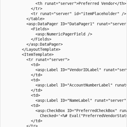
              <th runat="server">Preferred Vendor</th>

            </tr>

            <tr runat="server" id="itemPlaceholder" />

          </table>

          <asp:DataPager ID="DataPager1" runat="server"
            <Fields>

              <asp:NumericPagerField />

            </Fields>

          </asp:DataPager>

        </LayoutTemplate>

        <ItemTemplate>

          <tr runat="server">

            <td>

              <asp:Label ID="VendorIDLabel" runat="ser
            </td>

            <td>

              <asp:Label ID="AccountNumberLabel" runat
            </td>

            <td>

              <asp:Label ID="NameLabel" runat="server"
            <td>

              <asp:CheckBox ID="PreferredCheckBox" runa
                Checked='<%# Eval("PreferredVendorStatu
            </td>

          </tr>
