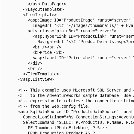
          </asp:DataPager>

        </LayoutTemplate>

        <ItemTemplate>

          <asp:Image ID="ProductImage" runat="server"

            ImageUrl='<%# "~/images/thumbnails/" + Eval("Thu
          <div class="plainBox" runat="server">

            <asp:HyperLink ID="ProductLink" runat="serv
              NavigateUrl='<%# "ProductDetails.aspx?pr
            <br /><br />

            <b>Price:</b> 

            <asp:Label ID="PriceLabel" runat="server" 
          </div>

          <br />

        </ItemTemplate>

      </asp:ListView>

      <!-- This example uses Microsoft SQL Server and c
      <!-- to the AdventureWorks sample database. Use a
      <!-- expression to retrieve the connection string
      <!-- from the Web.config file.                   
      <asp:SqlDataSource ID="ProductsDataSource" runat=
        ConnectionString="<%$ ConnectionStrings:AdventureWo
        SelectCommand="SELECT P.ProductID, P.Name, P.Co
          PF.ThumbnailPhotoFileName, P.Size

          FROM Production.Product AS P 
