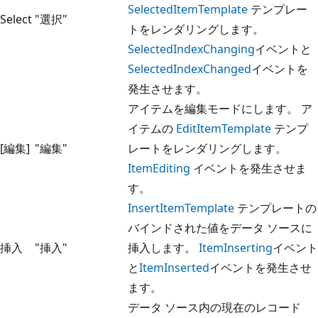
SelectedItemTemplate
テンプレー
Select
"選択"
トをレンダリングします。
SelectedIndexChanging
イベントと
SelectedIndexChanged
イベントを
発生させます。
アイテムを編集モードにします。 ア
イテムの
EditItemTemplate
テンプ
[編集]
"編集"
レートをレンダリングします。
ItemEditing
イベントを発生させま
す。
InsertItemTemplate
テンプレートの
バインドされた値をデータ ソースに
挿入
"挿入"
挿入します。
ItemInserting
イベント
と
ItemInserted
イベントを発生させ
ます。
データ ソース内の現在のレコード