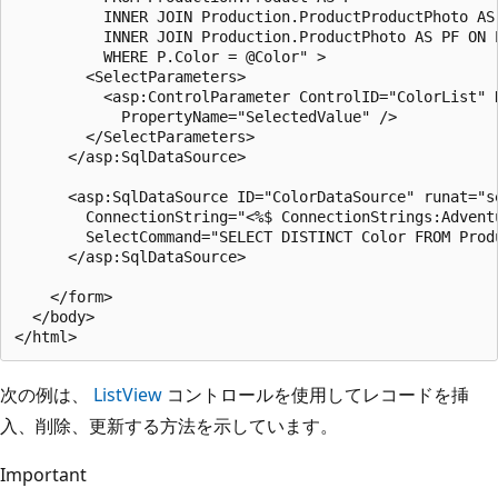
          INNER JOIN Production.ProductProductPhoto AS
          INNER JOIN Production.ProductPhoto AS PF ON 
          WHERE P.Color = @Color" >

        <SelectParameters>

          <asp:ControlParameter ControlID="ColorList" N
            PropertyName="SelectedValue" />

        </SelectParameters>

      </asp:SqlDataSource>

      <asp:SqlDataSource ID="ColorDataSource" runat="se
        ConnectionString="<%$ ConnectionStrings:Advent
        SelectCommand="SELECT DISTINCT Color FROM Produ
      </asp:SqlDataSource>

    </form>

  </body>

次の例は、
ListView
コントロールを使用してレコードを挿
入、削除、更新する方法を示しています。
Important