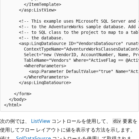
        </ItemTemplate>

      </asp:ListView>

      <!-- This example uses Microsoft SQL Server and c
      <!-- to the AdventureWorks sample database. Add a
      <!-- to SQL class to the project to map to a tabl
      <!-- the database.                               
      <asp:LinqDataSource ID="VendorsDataSource" runat=
        ContextTypeName="AdventureWorksClassesDataConte
        Select="new (VendorID, AccountNumber, Name, Pre
        TableName="Vendors" Where="ActiveFlag == @Activ
        <WhereParameters>

          <asp:Parameter DefaultValue="true" Name="Acti
        </WhereParameters>

      </asp:LinqDataSource>

    </form>

  </body>

次の例では、
ListView
コントロールを使用して、
要素を
div
使用してフロー レイアウトに値を表示する方法を示します。
値は、
SqlDataSource
コントロールを使用して取得されま