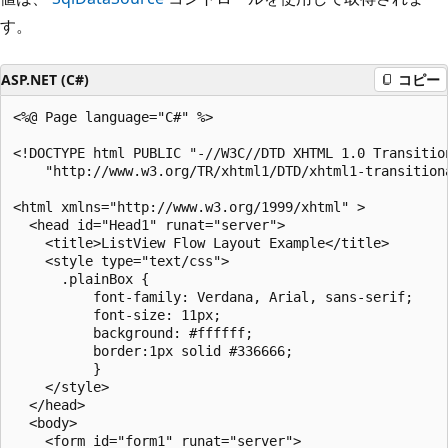
す。
ASP.NET (C#)
コピー
<%@ Page language="C#" %>

<!DOCTYPE html PUBLIC "-//W3C//DTD XHTML 1.0 Transition
    "http://www.w3.org/TR/xhtml1/DTD/xhtml1-transitiona
<html xmlns="http://www.w3.org/1999/xhtml" >

  <head id="Head1" runat="server">

    <title>ListView Flow Layout Example</title>

    <style type="text/css">

      .plainBox {

          font-family: Verdana, Arial, sans-serif;

          font-size: 11px;

          background: #ffffff;

          border:1px solid #336666;

          }

    </style>

  </head>

  <body>

    <form id="form1" runat="server">
