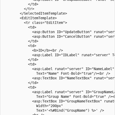
            </td>

          </tr>

        </SelectedItemTemplate>

        <EditItemTemplate>

          <tr class="EditItem">

            <td>

              <asp:Button ID="UpdateButton" runat="ser
              <asp:Button ID="CancelButton" runat="ser
            </td>

            <td>

              <b>ID</b><br />

              <asp:Label ID="IDLabel" runat="server" T
            </td>

            <td>

              <asp:Label runat="server" ID="NameLabel"
                Text="Name" Font-Bold="true"/><br />

              <asp:TextBox ID="NameTextBox" runat="serv
            </td>

            <td>

              <asp:Label runat="server" ID="GroupNameL
                Text="Group Name" Font-Bold="true" /><b
              <asp:TextBox ID="GroupNameTextBox" runat=
                Width="200px"

                Text='<%#Bind("GroupName") %>' />

              <br />
