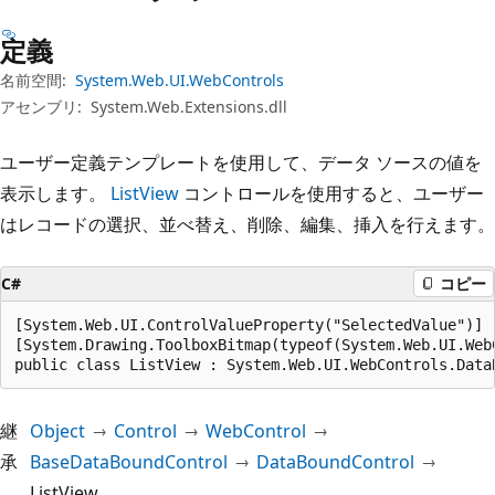
プ
定義
名前空間:
System.Web.UI.WebControls
アセンブリ:
System.Web.Extensions.dll
ユーザー定義テンプレートを使用して、データ ソースの値を
表示します。
ListView
コントロールを使用すると、ユーザー
はレコードの選択、並べ替え、削除、編集、挿入を行えます。
C#
コピー
[System.Web.UI.ControlValueProperty("SelectedValue")]

[System.Drawing.ToolboxBitmap(typeof(System.Web.UI.Web
public class ListView : System.Web.UI.WebControls.Data
継
Object
Control
WebControl
承
BaseDataBoundControl
DataBoundControl
ListView