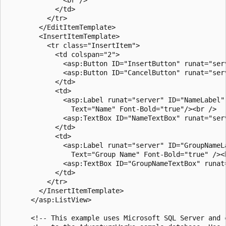
            </td>

          </tr>

        </EditItemTemplate>

        <InsertItemTemplate>

          <tr class="InsertItem">

            <td colspan="2">

              <asp:Button ID="InsertButton" runat="ser
              <asp:Button ID="CancelButton" runat="ser
            </td>

            <td>

              <asp:Label runat="server" ID="NameLabel"
                Text="Name" Font-Bold="true"/><br />

              <asp:TextBox ID="NameTextBox" runat="ser
            </td>

            <td>

              <asp:Label runat="server" ID="GroupNameL
                Text="Group Name" Font-Bold="true" /><b
              <asp:TextBox ID="GroupNameTextBox" runat
            </td>

          </tr>

        </InsertItemTemplate>

      </asp:ListView>

      <!-- This example uses Microsoft SQL Server and c