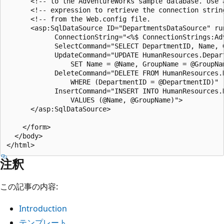
      <!-- to the AdventureWorks sample database. Use a
      <!-- expression to retrieve the connection string
      <!-- from the Web.config file.                   
      <asp:SqlDataSource ID="DepartmentsDataSource" run
            ConnectionString="<%$ ConnectionStrings:Ad
            SelectCommand="SELECT DepartmentID, Name, 
            UpdateCommand="UPDATE HumanResources.Depart
                SET Name = @Name, GroupName = @GroupNa
            DeleteCommand="DELETE FROM HumanResources.D
                WHERE (DepartmentID = @DepartmentID)" 

            InsertCommand="INSERT INTO HumanResources.D
                VALUES (@Name, @GroupName)">

      </asp:SqlDataSource>

    </form>

  </body>

注釈
この記事の内容:
Introduction
テンプレート