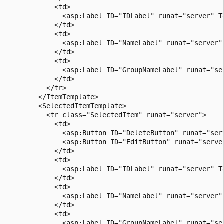
            <td>

              <asp:Label ID="IDLabel" runat="server" T
            </td>

            <td>

              <asp:Label ID="NameLabel" runat="server" 
            </td>

            <td>

              <asp:Label ID="GroupNameLabel" runat="se
            </td>

          </tr>

        </ItemTemplate>

        <SelectedItemTemplate>

          <tr class="SelectedItem" runat="server">

            <td>

              <asp:Button ID="DeleteButton" runat="ser
              <asp:Button ID="EditButton" runat="serve
            </td>

            <td>

              <asp:Label ID="IDLabel" runat="server" T
            </td>

            <td>

              <asp:Label ID="NameLabel" runat="server" 
            </td>

            <td>

              <asp:Label ID="GroupNameLabel" runat="se