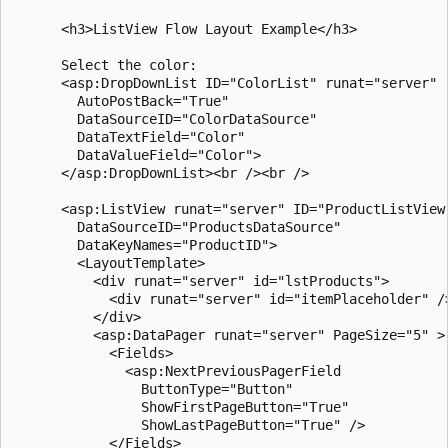
      <h3>ListView Flow Layout Example</h3>

      Select the color:

      <asp:DropDownList ID="ColorList" runat="server" 

        AutoPostBack="True" 

        DataSourceID="ColorDataSource" 

        DataTextField="Color" 

        DataValueField="Color">

      </asp:DropDownList><br /><br />

      <asp:ListView runat="server" ID="ProductListView"
        DataSourceID="ProductsDataSource"

        DataKeyNames="ProductID">

        <LayoutTemplate>

          <div runat="server" id="lstProducts">

            <div runat="server" id="itemPlaceholder" />
          </div>

          <asp:DataPager runat="server" PageSize="5" >

            <Fields>

              <asp:NextPreviousPagerField 

                ButtonType="Button"

                ShowFirstPageButton="True" 

                ShowLastPageButton="True" />

            </Fields>
