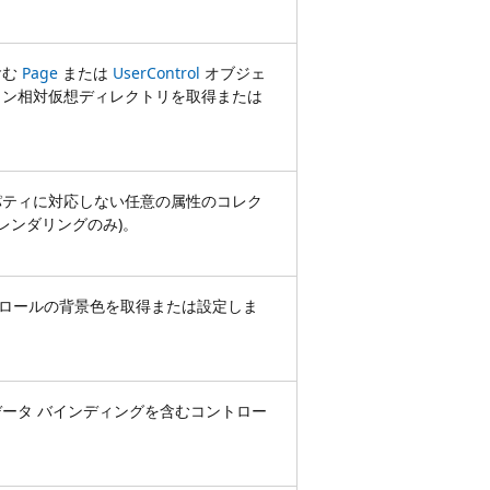
含む
Page
または
UserControl
オブジェ
ョン相対仮想ディレクトリを取得または
パティに対応しない任意の属性のコレク
(レンダリングのみ)。
ントロールの背景色を取得または設定しま
ータ バインディングを含むコントロー