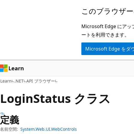
メ
ペ
このブラウザー
イ
ー
ン
ジ
Microsoft Ed
コ
内
ートを利用できます。
ン
ナ
Microsoft Edge
テ
ビ
ン
ゲ
ツ
ー
Learn
に
シ
Learn
.NET
API ブラウザー
ス
ョ
キ
ン
Login
Status クラス
ッ
に
プ
ス
定義
キ
ッ
名前空間:
System.Web.UI.WebControls