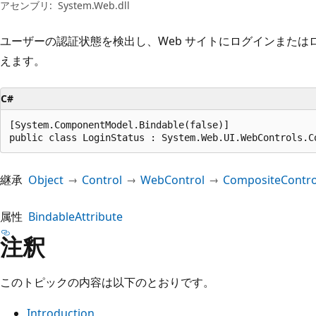
プ
アセンブリ:
System.Web.dll
ユーザーの認証状態を検出し、Web サイトにログインまたは
えます。
C#
[System.ComponentModel.Bindable(false)]

public class LoginStatus : System.Web.UI.WebControls.C
継承
Object
Control
WebControl
CompositeContro
属性
BindableAttribute
注釈
このトピックの内容は以下のとおりです。
Introduction