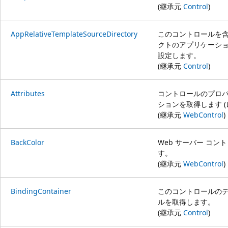
(継承元
Control
)
AppRelativeTemplateSourceDirectory
このコントロールを
クトのアプリケーシ
設定します。
(継承元
Control
)
Attributes
コントロールのプロ
ションを取得します 
(継承元
WebControl
)
BackColor
Web サーバー コ
す。
(継承元
WebControl
)
BindingContainer
このコントロールのデ
ルを取得します。
(継承元
Control
)