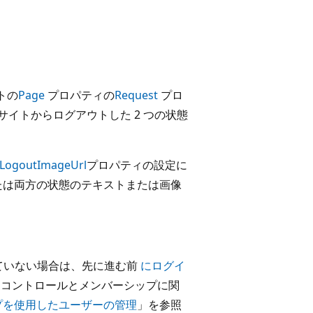
トの
Page
プロパティの
Request
プロ
サイトからログアウトした 2 つの状態
LogoutImageUrl
プロパティの設定に
たは両方の状態のテキストまたは画像
れていない場合は、先に進む前
にログイ
 コントロールとメンバーシップに関
プを使用したユーザーの管理
」を参照