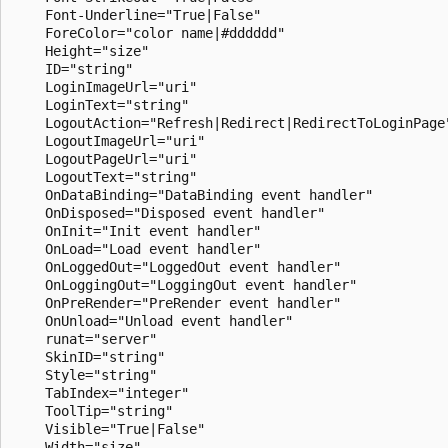
    Font-Underline="True|False"

    ForeColor="color name|#dddddd"

    Height="size"

    ID="string"

    LoginImageUrl="uri"

    LoginText="string"

    LogoutAction="Refresh|Redirect|RedirectToLoginPage"
    LogoutImageUrl="uri"

    LogoutPageUrl="uri"

    LogoutText="string"

    OnDataBinding="DataBinding event handler"

    OnDisposed="Disposed event handler"

    OnInit="Init event handler"

    OnLoad="Load event handler"

    OnLoggedOut="LoggedOut event handler"

    OnLoggingOut="LoggingOut event handler"

    OnPreRender="PreRender event handler"

    OnUnload="Unload event handler"

    runat="server"

    SkinID="string"

    Style="string"

    TabIndex="integer"

    ToolTip="string"

    Visible="True|False"

    Width="size"
