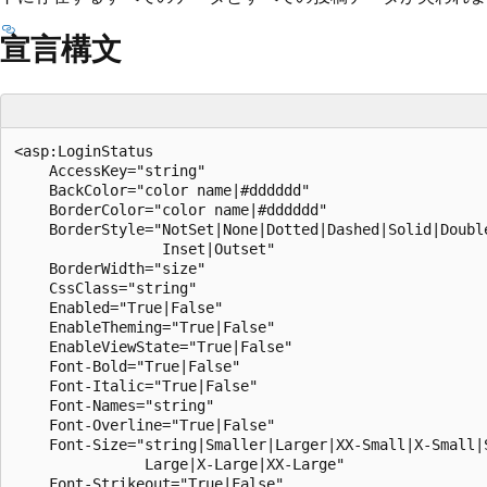
宣言構文
<asp:LoginStatus

    AccessKey="string"

    BackColor="color name|#dddddd"

    BorderColor="color name|#dddddd"

    BorderStyle="NotSet|None|Dotted|Dashed|Solid|Double
                 Inset|Outset"

    BorderWidth="size"

    CssClass="string"

    Enabled="True|False"

    EnableTheming="True|False"

    EnableViewState="True|False"

    Font-Bold="True|False"

    Font-Italic="True|False"

    Font-Names="string"

    Font-Overline="True|False"

    Font-Size="string|Smaller|Larger|XX-Small|X-Small|S
               Large|X-Large|XX-Large"

    Font-Strikeout="True|False"
