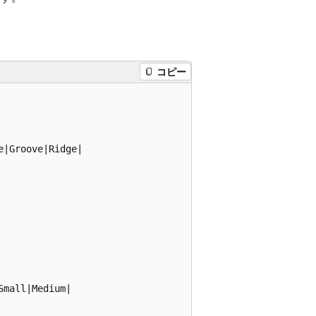
コピー
|Groove|Ridge|

mall|Medium|
