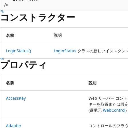
コンストラクター
名前
説明
LoginStatus()
LoginStatus
クラスの新しいインスタン
プロパティ
名前
説明
AccessKey
Web サーバー コ
キーを取得または設
(継承元
WebControl
)
Adapter
コントロールのブラ