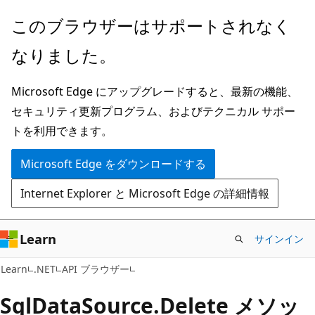
メ
ペ
このブラウザーはサポートされなく
イ
ー
なりました。
ン
ジ
コ
内
Microsoft Edge にアップグレードすると、最新の機能、
ン
ナ
セキュリティ更新プログラム、およびテクニカル サポー
テ
ビ
トを利用できます。
ン
ゲ
ツ
ー
Microsoft Edge をダウンロードする
に
シ
Internet Explorer と Microsoft Edge の詳細情報
ス
ョ
キ
ン
ッ
に
Learn
サインイン
プ
ス
C#
Learn
.NET
API ブラウザー
キ
ッ
Sql
Data
Source.
Delete メソッ