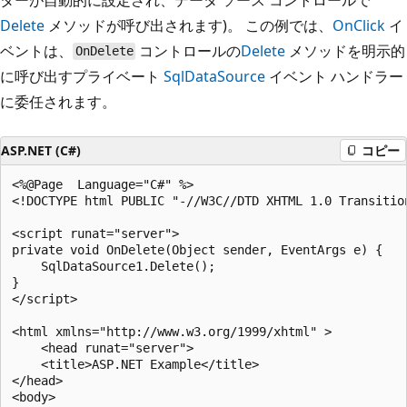
Delete
メソッドが呼び出されます)。 この例では、
OnClick
イ
ベントは、
コントロールの
Delete
メソッドを明示的
OnDelete
に呼び出すプライベート
SqlDataSource
イベント ハンドラー
に委任されます。
ASP.NET (C#)
コピー
<%@Page  Language="C#" %>

<!DOCTYPE html PUBLIC "-//W3C//DTD XHTML 1.0 Transitio
<script runat="server">

private void OnDelete(Object sender, EventArgs e) {

    SqlDataSource1.Delete();

}

</script>

<html xmlns="http://www.w3.org/1999/xhtml" >

    <head runat="server">

    <title>ASP.NET Example</title>

</head>

<body>
