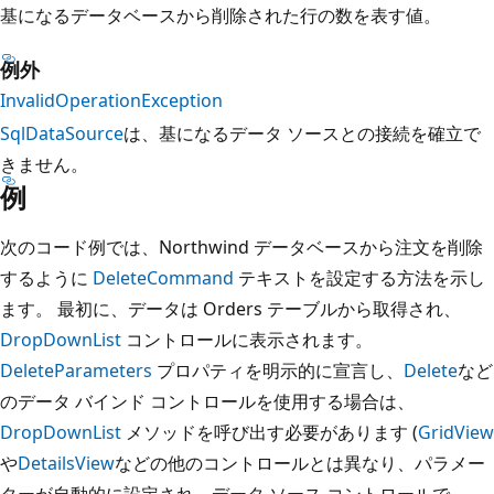
基になるデータベースから削除された行の数を表す値。
例外
InvalidOperationException
SqlDataSource
は、基になるデータ ソースとの接続を確立で
きません。
例
次のコード例では、Northwind データベースから注文を削除
するように
DeleteCommand
テキストを設定する方法を示し
ます。 最初に、データは Orders テーブルから取得され、
DropDownList
コントロールに表示されます。
DeleteParameters
プロパティを明示的に宣言し、
Delete
など
のデータ バインド コントロールを使用する場合は、
DropDownList
メソッドを呼び出す必要があります (
GridView
や
DetailsView
などの他のコントロールとは異なり、パラメー
ターが自動的に設定され、データ ソース コントロールで