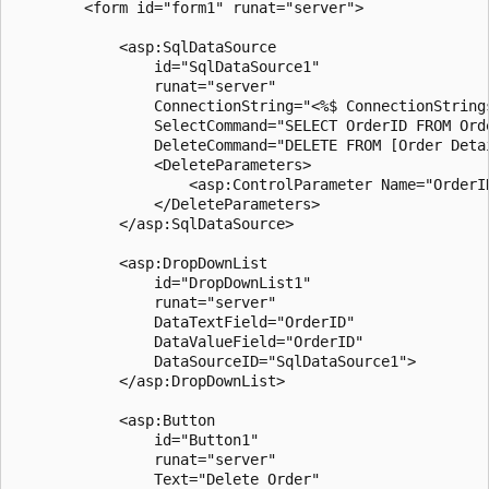
        <form id="form1" runat="server">

            <asp:SqlDataSource

                id="SqlDataSource1"

                runat="server"

                ConnectionString="<%$ ConnectionStrings
                SelectCommand="SELECT OrderID FROM Orde
                DeleteCommand="DELETE FROM [Order Deta
                <DeleteParameters>

                    <asp:ControlParameter Name="OrderI
                </DeleteParameters>

            </asp:SqlDataSource>

            <asp:DropDownList

                id="DropDownList1"

                runat="server"

                DataTextField="OrderID"

                DataValueField="OrderID"

                DataSourceID="SqlDataSource1">

            </asp:DropDownList>

            <asp:Button

                id="Button1"

                runat="server"

                Text="Delete Order"
