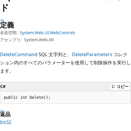
プ
ド
定義
名前空間:
System.Web.UI.WebControls
アセンブリ:
System.Web.dll
DeleteCommand
SQL 文字列と、
DeleteParameters
コレク
ション内のすべてのパラメーターを使用して削除操作を実行し
ます。
C#
コピー
public int Delete();
返品
Int32