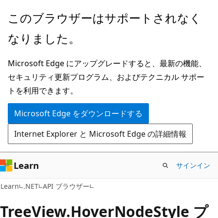
メ
ペ
このブラウザーはサポートされなく
イ
ー
なりました。
ン
ジ
コ
内
Microsoft Edge にアップグレードすると、最新の機能、
ン
ナ
セキュリティ更新プログラム、およびテクニカル サポー
テ
ビ
トを利用できます。
ン
ゲ
ツ
ー
Microsoft Edge をダウンロードする
に
シ
Internet Explorer と Microsoft Edge の詳細情報
ス
ョ
キ
ン
ッ
に
Learn
サインイン
プ
ス
C#
Learn
.NET
API ブラウザー
キ
ッ
Tree
View.
Hover
Node
Style プ