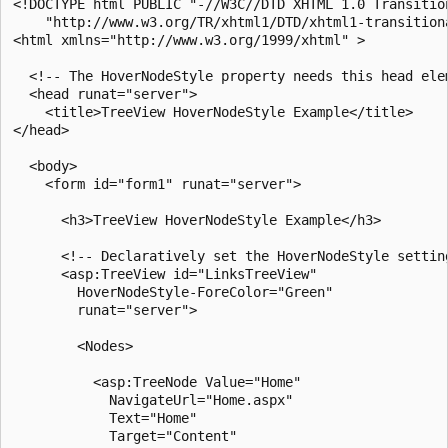
<!DOCTYPE html PUBLIC "-//W3C//DTD XHTML 1.0 Transition
    "http://www.w3.org/TR/xhtml1/DTD/xhtml1-transitiona
<html xmlns="http://www.w3.org/1999/xhtml" >

  <!-- The HoverNodeStyle property needs this head elem
  <head runat="server">

    <title>TreeView HoverNodeStyle Example</title>

</head>

  <body>

    <form id="form1" runat="server">

      <h3>TreeView HoverNodeStyle Example</h3>

      <!-- Declaratively set the HoverNodeStyle setting
      <asp:TreeView id="LinksTreeView"

        HoverNodeStyle-ForeColor="Green"

        runat="server">

        <Nodes>

          <asp:TreeNode Value="Home" 

            NavigateUrl="Home.aspx" 

            Text="Home"

            Target="Content" 
