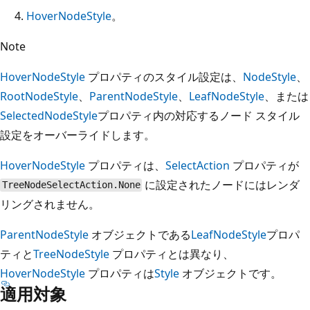
HoverNodeStyle
。
Note
HoverNodeStyle
プロパティのスタイル設定は、
NodeStyle
、
RootNodeStyle
、
ParentNodeStyle
、
LeafNodeStyle
、または
SelectedNodeStyle
プロパティ内の対応するノード スタイル
設定をオーバーライドします。
HoverNodeStyle
プロパティは、
SelectAction
プロパティが
に設定されたノードにはレンダ
TreeNodeSelectAction.None
リングされません。
ParentNodeStyle
オブジェクトである
LeafNodeStyle
プロパ
ティと
TreeNodeStyle
プロパティとは異なり、
HoverNodeStyle
プロパティは
Style
オブジェクトです。
適用対象