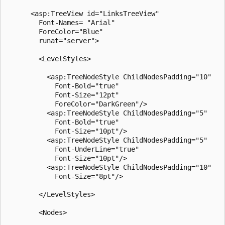
      <asp:TreeView id="LinksTreeView"

        Font-Names= "Arial"

        ForeColor="Blue"

        runat="server">

        <LevelStyles>

          <asp:TreeNodeStyle ChildNodesPadding="10" 

            Font-Bold="true" 

            Font-Size="12pt" 

            ForeColor="DarkGreen"/>

          <asp:TreeNodeStyle ChildNodesPadding="5" 

            Font-Bold="true" 

            Font-Size="10pt"/>

          <asp:TreeNodeStyle ChildNodesPadding="5" 

            Font-UnderLine="true" 

            Font-Size="10pt"/>

          <asp:TreeNodeStyle ChildNodesPadding="10" 

            Font-Size="8pt"/>

        </LevelStyles>

        <Nodes>
