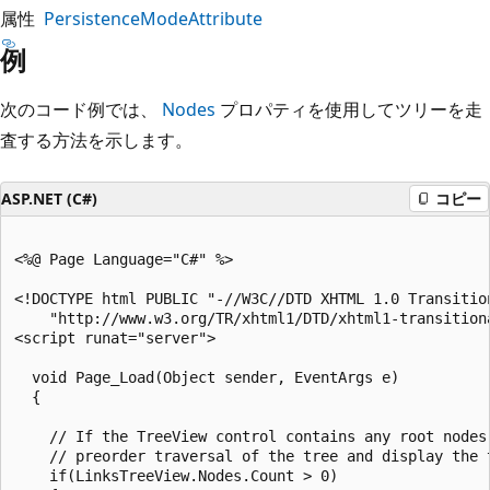
属性
PersistenceModeAttribute
例
次のコード例では、
Nodes
プロパティを使用してツリーを走
査する方法を示します。
ASP.NET (C#)
コピー
<%@ Page Language="C#" %>

<!DOCTYPE html PUBLIC "-//W3C//DTD XHTML 1.0 Transition
    "http://www.w3.org/TR/xhtml1/DTD/xhtml1-transitiona
<script runat="server">

  void Page_Load(Object sender, EventArgs e)

  {

    // If the TreeView control contains any root nodes,
    // preorder traversal of the tree and display the t
    if(LinksTreeView.Nodes.Count > 0)
