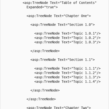
          <asp:TreeNode Text="Table of Contents"

            Expanded="true">

            <asp:TreeNode Text="Chapter One">

              <asp:TreeNode Text="Section 1.0">

                <asp:TreeNode Text="Topic 1.0.1"/>

                <asp:TreeNode Text="Topic 1.0.2"/>

                <asp:TreeNode Text="Topic 1.0.3"/>

              </asp:TreeNode>

              <asp:TreeNode Text="Section 1.1">

                <asp:TreeNode Text="Topic 1.1.1"/>

                <asp:TreeNode Text="Topic 1.1.2"/>

                <asp:TreeNode Text="Topic 1.1.3"/>

                <asp:TreeNode Text="Topic 1.1.4"/>

              </asp:TreeNode>

            </asp:TreeNode>

            <asp:TreeNode Text="Chapter Two">
