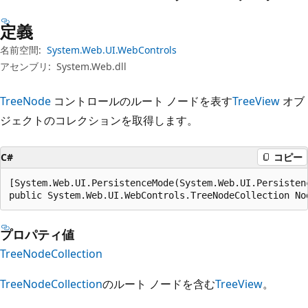
プ
定義
名前空間:
System.Web.UI.WebControls
アセンブリ:
System.Web.dll
TreeNode
コントロールのルート ノードを表す
TreeView
オブ
ジェクトのコレクションを取得します。
C#
コピー
[System.Web.UI.PersistenceMode(System.Web.UI.Persistenc
public System.Web.UI.WebControls.TreeNodeCollection No
プロパティ値
TreeNodeCollection
TreeNodeCollection
のルート ノードを含む
TreeView
。