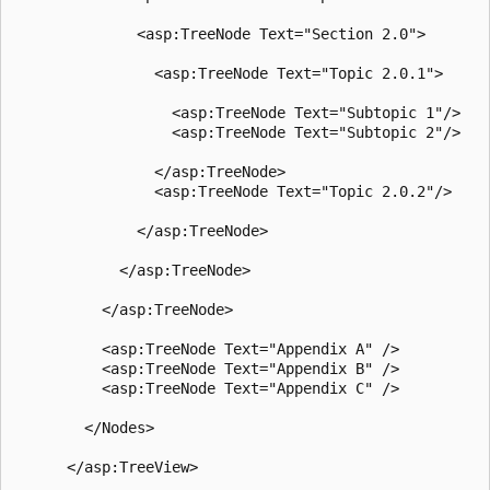
              <asp:TreeNode Text="Section 2.0">

                <asp:TreeNode Text="Topic 2.0.1">

                  <asp:TreeNode Text="Subtopic 1"/>

                  <asp:TreeNode Text="Subtopic 2"/>

                </asp:TreeNode>

                <asp:TreeNode Text="Topic 2.0.2"/>

              </asp:TreeNode>

            </asp:TreeNode>

          </asp:TreeNode>

          <asp:TreeNode Text="Appendix A" />

          <asp:TreeNode Text="Appendix B" />

          <asp:TreeNode Text="Appendix C" />

        </Nodes>

      </asp:TreeView>
