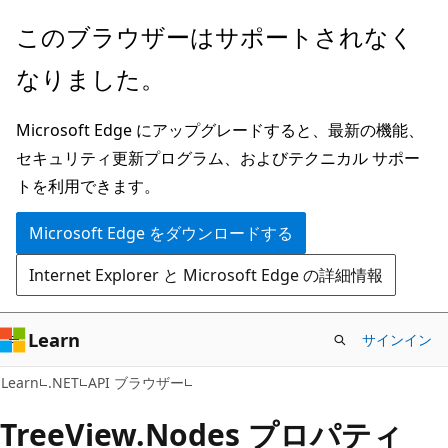
メ
ペ
このブラウザーはサポートされなく
イ
ー
なりました。
ン
ジ
コ
内
Microsoft Edge にアップグレードすると、最新の機能、
ン
ナ
セキュリティ更新プログラム、およびテクニカル サポー
テ
ビ
トを利用できます。
ン
ゲ
ツ
ー
Microsoft Edge をダウンロードする
に
シ
Internet Explorer と Microsoft Edge の詳細情報
ス
ョ
キ
ン
ッ
に
Learn
サインイン
プ
ス
C#
Learn
.NET
API ブラウザー
キ
ッ
Tree
View.
Nodes プロパティ