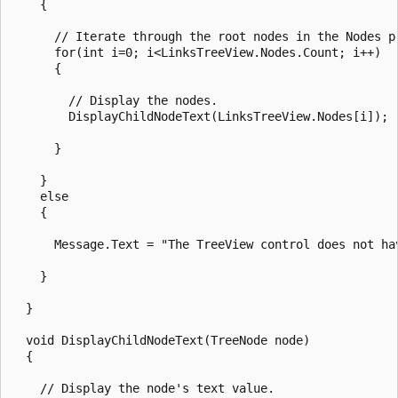
    {

      // Iterate through the root nodes in the Nodes pr
      for(int i=0; i<LinksTreeView.Nodes.Count; i++)

      {

        // Display the nodes.

        DisplayChildNodeText(LinksTreeView.Nodes[i]);

      }

    }

    else

    {

      Message.Text = "The TreeView control does not hav
    }

  }

  void DisplayChildNodeText(TreeNode node)

  {

    // Display the node's text value.
