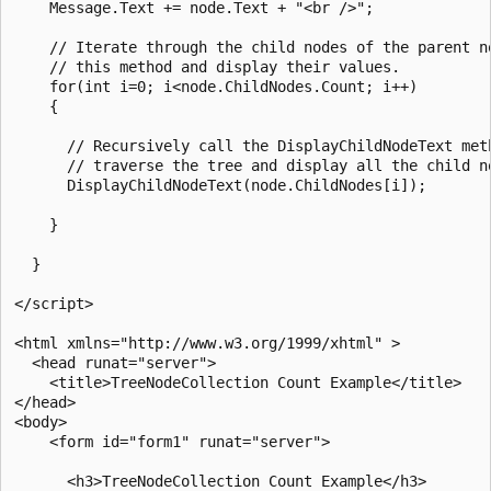
    Message.Text += node.Text + "<br />";

    // Iterate through the child nodes of the parent no
    // this method and display their values.

    for(int i=0; i<node.ChildNodes.Count; i++)

    {

      // Recursively call the DisplayChildNodeText meth
      // traverse the tree and display all the child no
      DisplayChildNodeText(node.ChildNodes[i]);

    }

  }

</script>

<html xmlns="http://www.w3.org/1999/xhtml" >

  <head runat="server">

    <title>TreeNodeCollection Count Example</title>

</head>

<body>

    <form id="form1" runat="server">

      <h3>TreeNodeCollection Count Example</h3>
