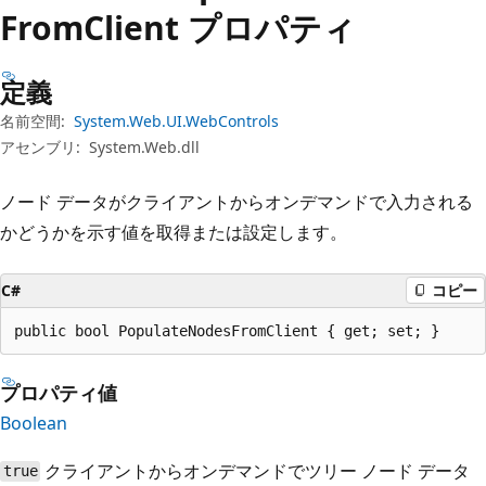
プ
From
Client プロパティ
定義
名前空間:
System.Web.UI.WebControls
アセンブリ:
System.Web.dll
ノード データがクライアントからオンデマンドで入力される
かどうかを示す値を取得または設定します。
C#
コピー
public bool PopulateNodesFromClient { get; set; }
プロパティ値
Boolean
クライアントからオンデマンドでツリー ノード データ
true