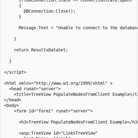
      {

        DBConnection.Close();

      }

      Message.Text = "Unable to connect to the database
    }

    return ResultsDataSet;

  }

</script>

<html xmlns="http://www.w3.org/1999/xhtml" >

  <head runat="server">

    <title>TreeView PopulateNodesFromClient Example</ti
</head>

<body>

    <form id="form1" runat="server">

      <h3>TreeView PopulateNodesFromClient Example</h3>
      <asp:TreeView id="LinksTreeView"
