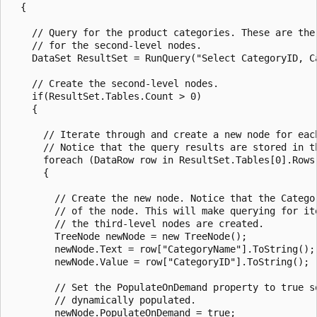
  {

    // Query for the product categories. These are the 
    // for the second-level nodes.

    DataSet ResultSet = RunQuery("Select CategoryID, Ca
    // Create the second-level nodes.

    if(ResultSet.Tables.Count > 0)

    {

      // Iterate through and create a new node for each
      // Notice that the query results are stored in th
      foreach (DataRow row in ResultSet.Tables[0].Rows)
      {

        // Create the new node. Notice that the Catego
        // of the node. This will make querying for it
        // the third-level nodes are created. 

        TreeNode newNode = new TreeNode();

        newNode.Text = row["CategoryName"].ToString(); 
        newNode.Value = row["CategoryID"].ToString();  
        // Set the PopulateOnDemand property to true so
        // dynamically populated.

        newNode.PopulateOnDemand = true;
