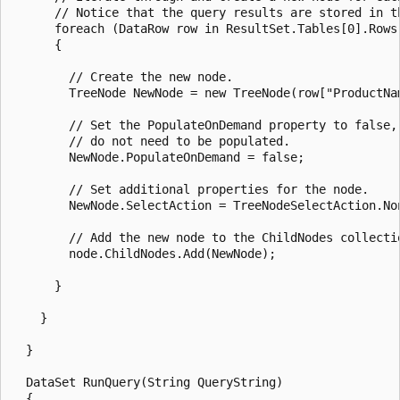
      // Notice that the query results are stored in th
      foreach (DataRow row in ResultSet.Tables[0].Rows)
      {

        // Create the new node.

        TreeNode NewNode = new TreeNode(row["ProductNam
        // Set the PopulateOnDemand property to false, 
        // do not need to be populated.

        NewNode.PopulateOnDemand = false;

        // Set additional properties for the node.

        NewNode.SelectAction = TreeNodeSelectAction.Non
        // Add the new node to the ChildNodes collectio
        node.ChildNodes.Add(NewNode);

      }

    }

  }

  DataSet RunQuery(String QueryString)

  {
