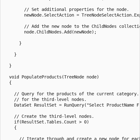
        // Set additional properties for the node.

        newNode.SelectAction = TreeNodeSelectAction.Exp
        // Add the new node to the ChildNodes collectio
        node.ChildNodes.Add(newNode);

      }

    }

  }

  void PopulateProducts(TreeNode node)

  {

    // Query for the products of the current category. 
    // for the third-level nodes.

    DataSet ResultSet = RunQuery("Select ProductName F
    // Create the third-level nodes.

    if(ResultSet.Tables.Count > 0)

    {

      // Iterate through and create a new node for each