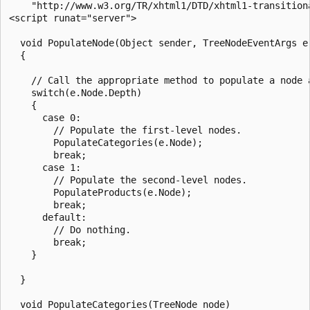
    "http://www.w3.org/TR/xhtml1/DTD/xhtml1-transitiona
<script runat="server">

  void PopulateNode(Object sender, TreeNodeEventArgs e)
  {

    // Call the appropriate method to populate a node a
    switch(e.Node.Depth)

    {

      case 0:

        // Populate the first-level nodes.

        PopulateCategories(e.Node);

        break;

      case 1:

        // Populate the second-level nodes.

        PopulateProducts(e.Node);

        break;

      default:

        // Do nothing.

        break;

    }

  }

  void PopulateCategories(TreeNode node)
