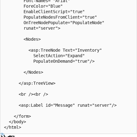
        Font-Names= "Arial"

        ForeColor="Blue"

        EnableClientScript="true"

        PopulateNodesFromClient="true"  

        OnTreeNodePopulate="PopulateNode"

        runat="server">

        <Nodes>

          <asp:TreeNode Text="Inventory" 

            SelectAction="Expand"  

            PopulateOnDemand="true"/>

        </Nodes>

      </asp:TreeView>

      <br /><br />

      <asp:Label id="Message" runat="server"/>

    </form>

  </body>
