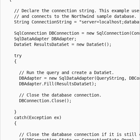
    // Declare the connection string. This example uses
    // and connects to the Northwind sample database.

    String ConnectionString = "server=localhost;databa
    SqlConnection DBConnection = new SqlConnection(Conn
    SqlDataAdapter DBAdapter;

    DataSet ResultsDataSet = new DataSet();

    try

    {

      // Run the query and create a DataSet.

      DBAdapter = new SqlDataAdapter(QueryString, DBCon
      DBAdapter.Fill(ResultsDataSet);

      // Close the database connection.

      DBConnection.Close();

    }

    catch(Exception ex)

    {

      // Close the database connection if it is still o
      if(DBConnection.State == ConnectionState.Open)
