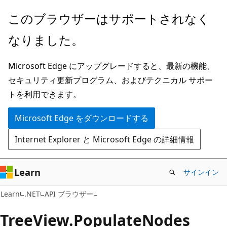
メ
ペ
このブラウザーはサポートされなく
イ
ー
なりました。
ン
ジ
コ
内
Microsoft Edge にアップグレードすると、最新の機能、
ン
ナ
セキュリティ更新プログラム、およびテクニカル サポー
テ
ビ
トを利用できます。
ン
ゲ
ツ
ー
Microsoft Edge をダウンロードする
に
シ
Internet Explorer と Microsoft Edge の詳細情報
ス
ョ
キ
ン
ッ
に
Learn
サインイン
プ
ス
C#
Learn
.NET
API ブラウザー
キ
ッ
Tree
View.
Populate
Nodes