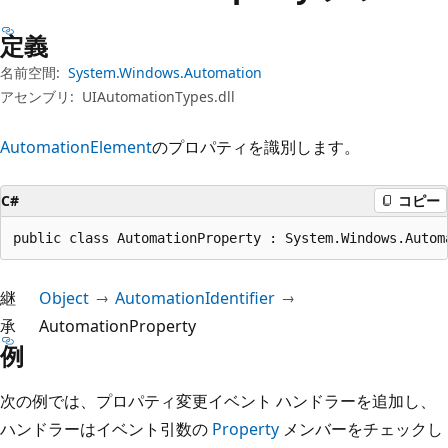
プ
定義
名前空間:
System.Windows.Automation
アセンブリ:
UIAutomationTypes.dll
AutomationElement
のプロパティを識別します。
C#
コピー
public class AutomationProperty : System.Windows.Autom
継
Object
AutomationIdentifier
承
AutomationProperty
例
次の例では、プロパティ変更イベント ハンドラーを追加し、
ハンドラーはイベント引数の
Property
メンバーをチェックし