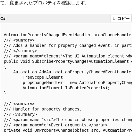
て、変更されたプロパティを確認します。
C#
コピー
AutomationPropertyChangedEventHandler propChangeHandler
/// <summary>

/// Adds a handler for property-changed event; in part
/// </summary>

/// <param name="element">The UI Automation element wh
public void SubscribePropertyChange(AutomationElement e
{

    Automation.AddAutomationPropertyChangedEventHandler
        TreeScope.Element, 

        propChangeHandler = new AutomationPropertyChan
        AutomationElement.IsEnabledProperty);

}

/// <summary>

/// Handler for property changes.

/// </summary>

/// <param name="src">The source whose properties chang
/// <param name="e">Event arguments.</param>

private void OnPropertyChange(object src, AutomationPro