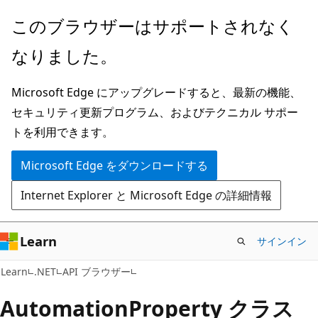
メ
ペ
このブラウザーはサポートされなく
イ
ー
なりました。
ン
ジ
コ
内
Microsoft Edge にアップグレードすると、最新の機能、
ン
ナ
セキュリティ更新プログラム、およびテクニカル サポー
テ
ビ
トを利用できます。
ン
ゲ
ツ
ー
Microsoft Edge をダウンロードする
に
シ
Internet Explorer と Microsoft Edge の詳細情報
ス
ョ
キ
ン
ッ
に
Learn
サインイン
プ
ス
C#
Learn
.NET
API ブラウザー
キ
ッ
Automation
Property クラス