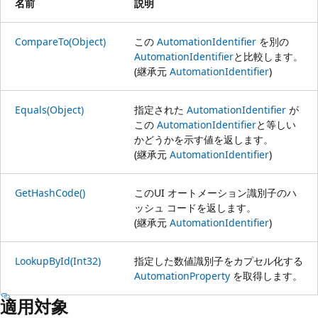
名前
説明
CompareTo(Object)
この
AutomationIdentifier
を別の
AutomationIdentifier
と比較します。
(継承元
AutomationIdentifier
)
Equals(Object)
指定された
AutomationIdentifier
が
この
AutomationIdentifier
と等しい
かどうかを示す値を返します。
(継承元
AutomationIdentifier
)
GetHashCode()
このUI オートメーション識別子のハ
ッシュ コードを返します。
(継承元
AutomationIdentifier
)
LookupById(Int32)
指定した数値識別子をカプセル化する
AutomationProperty
を取得します。
適用対象