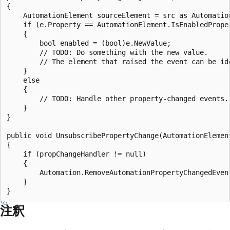
{

    AutomationElement sourceElement = src as Automation
    if (e.Property == AutomationElement.IsEnabledProper
    {

        bool enabled = (bool)e.NewValue;

        // TODO: Do something with the new value. 

        // The element that raised the event can be id
    }

    else

    { 

        // TODO: Handle other property-changed events.

    }

}

public void UnsubscribePropertyChange(AutomationElement
{

    if (propChangeHandler != null)

    {

        Automation.RemoveAutomationPropertyChangedEven
    }

注釈