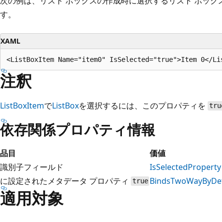
次の例は、リスト ボックスの作成時に選択するリスト ボッ
す。
XAML
注釈
ListBoxItem
で
ListBox
を選択するには、このプロパティを
tru
依存関係プロパティ情報
品目
価値
識別子フィールド
IsSelectedProperty
に設定されたメタデータ プロパティ
BindsTwoWayByDef
true
適用対象