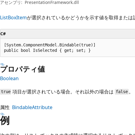
プ
アセンブリ:
PresentationFramework.dll
ListBoxItem
が選択されているかどうかを示す値を取得または
C#
[System.ComponentModel.Bindable(true)]

public bool IsSelected { get; set; }
プロパティ値
Boolean
項目が選択されている場合。それ以外の場合は
。
true
false
属性
BindableAttribute
例