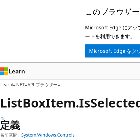
メ
ペ
このブラウザー
イ
ー
ン
ジ
Microsoft Ed
コ
内
ートを利用できます。
ン
ナ
Microsoft Edge
テ
ビ
ン
ゲ
ツ
ー
Learn
に
シ
Learn
.NET
API ブラウザー
ス
ョ
キ
ン
List
Box
Item.
Is
Selec
ッ
に
プ
ス
定義
キ
ッ
名前空間:
System.Windows.Controls