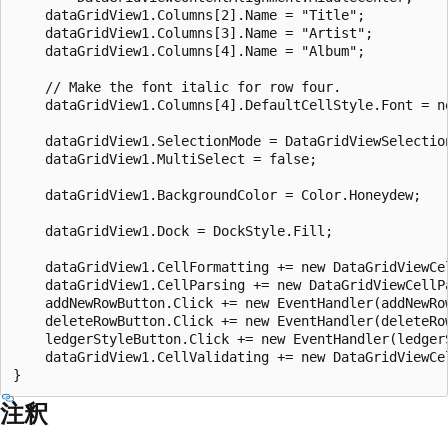
    dataGridView1.Columns[2].Name = "Title";

    dataGridView1.Columns[3].Name = "Artist";

    dataGridView1.Columns[4].Name = "Album";

    // Make the font italic for row four.

    dataGridView1.Columns[4].DefaultCellStyle.Font = n
    dataGridView1.SelectionMode = DataGridViewSelection
    dataGridView1.MultiSelect = false;

    dataGridView1.BackgroundColor = Color.Honeydew;

    dataGridView1.Dock = DockStyle.Fill;

    dataGridView1.CellFormatting += new DataGridViewCe
    dataGridView1.CellParsing += new DataGridViewCellP
    addNewRowButton.Click += new EventHandler(addNewRow
    deleteRowButton.Click += new EventHandler(deleteRow
    ledgerStyleButton.Click += new EventHandler(ledgerS
    dataGridView1.CellValidating += new DataGridViewCe
注釈