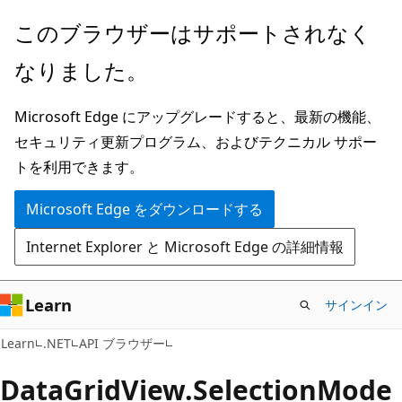
メ
ペ
このブラウザーはサポートされなく
イ
ー
なりました。
ン
ジ
コ
内
Microsoft Edge にアップグレードすると、最新の機能、
ン
ナ
セキュリティ更新プログラム、およびテクニカル サポー
テ
ビ
トを利用できます。
ン
ゲ
ツ
ー
Microsoft Edge をダウンロードする
に
シ
Internet Explorer と Microsoft Edge の詳細情報
ス
ョ
キ
ン
ッ
に
Learn
サインイン
プ
ス
C#
Learn
.NET
API ブラウザー
キ
ッ
Data
Grid
View.
Selection
Mode