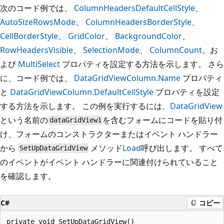
次のコード例では、
ColumnHeadersDefaultCellStyle
、
AutoSizeRowsMode
、
ColumnHeadersBorderStyle
、
CellBorderStyle
、
GridColor
、
BackgroundColor
、
RowHeadersVisible
、
SelectionMode
、
ColumnCount
、お
よび
MultiSelect
プロパティを設定する方法を示します。 さら
に、コード例では、
DataGridViewColumn.Name
プロパティ
と
DataGridViewColumn.DefaultCellStyle
プロパティを設定
する方法を示します。 この例を実行するには、
DataGridView
という名前の
を含むフォームにコードを貼り付
dataGridView1
け、フォームのコンストラクターまたはイベント ハンドラー
から
メソッド
Load
呼び出します。 すべて
SetUpDataGridView
のイベントがイベント ハンドラーに関連付けられていること
を確認します。
C#
コピー
private void SetUpDataGridView()
