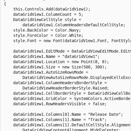
{

    this.Controls.Add(dataGridView1);

    dataGridView1.ColumnCount = 5;

    DataGridViewCellStyle style = 

        dataGridView1.ColumnHeadersDefaultCellStyle;

    style.BackColor = Color.Navy;

    style.ForeColor = Color.White;

    style.Font = new Font(dataGridView1.Font, FontStyle
    dataGridView1.EditMode = DataGridViewEditMode.EditO
    dataGridView1.Name = "dataGridView1";

    dataGridView1.Location = new Point(8, 8);

    dataGridView1.Size = new Size(500, 300);

    dataGridView1.AutoSizeRowsMode = 

        DataGridViewAutoSizeRowsMode.DisplayedCellsExce
    dataGridView1.ColumnHeadersBorderStyle = 

        DataGridViewHeaderBorderStyle.Raised;

    dataGridView1.CellBorderStyle = DataGridViewCellBor
    dataGridView1.GridColor = SystemColors.ActiveBorder
    dataGridView1.RowHeadersVisible = false;

    dataGridView1.Columns[0].Name = "Release Date";

    dataGridView1.Columns[1].Name = "Track";

    dataGridView1.Columns[1].DefaultCellStyle.Alignment
        DataGridViewContentAlignment.MiddleCenter;
