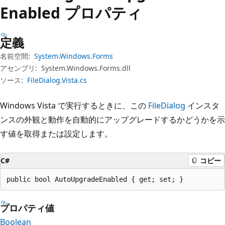
プ
Enabled プロパティ
定義
名前空間:
System.Windows.Forms
アセンブリ:
System.Windows.Forms.dll
ソース:
FileDialog.Vista.cs
Windows Vista で実行するときに、この
FileDialog
インスタ
ンスの外観と動作を自動的にアップグレードするかどうかを示
す値を取得または設定します。
C#
コピー
public bool AutoUpgradeEnabled { get; set; }
プロパティ値
Boolean