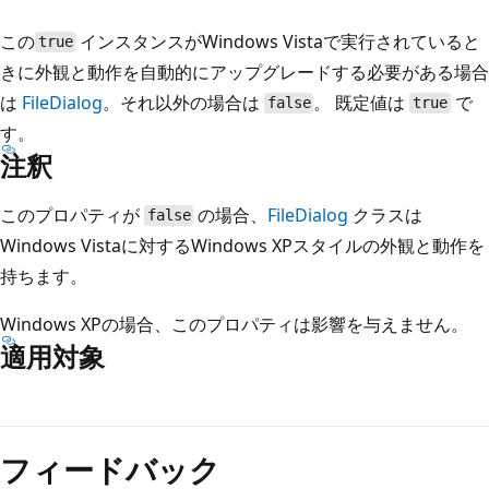
この
インスタンスがWindows Vistaで実行されていると
true
きに外観と動作を自動的にアップグレードする必要がある場合
は
FileDialog
。それ以外の場合は
。 既定値は
で
false
true
す。
注釈
このプロパティが
の場合、
FileDialog
クラスは
false
Windows Vistaに対するWindows XPスタイルの外観と動作を
持ちます。
Windows XPの場合、このプロパティは影響を与えません。
適用対象
読
み
フィードバック
取