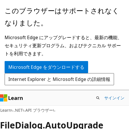
メ
ペ
このブラウザーはサポートされなく
イ
ー
なりました。
ン
ジ
コ
内
Microsoft Edge にアップグレードすると、最新の機能、
ン
ナ
セキュリティ更新プログラム、およびテクニカル サポー
テ
ビ
トを利用できます。
ン
ゲ
ツ
ー
Microsoft Edge をダウンロードする
に
シ
Internet Explorer と Microsoft Edge の詳細情報
ス
ョ
キ
ン
ッ
に
Learn
サインイン
プ
ス
C#
Learn
.NET
API ブラウザー
キ
ッ
File
Dialog.
Auto
Upgrade