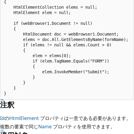
{

    HtmlElementCollection elems = null;

    HtmlElement elem = null;

    if (webBrowser1.Document != null)

    {

        HtmlDocument doc = webBrowser1.Document;

        elems = doc.All.GetElementsByName(formName);

        if (elems != null && elems.Count > 0)

        {

            elem = elems[0];

            if (elem.TagName.Equals("FORM"))

            {

                elem.InvokeMember("Submit");

            }

        }

    }

注釈
Id
の
HtmlElement
プロパティは一意である必要があります。
複数の要素で同じ
Name
プロパティを使用できます。