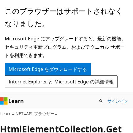
メ
ペ
このブラウザーはサポートされなく
イ
ー
なりました。
ン
ジ
コ
内
Microsoft Edge にアップグレードすると、最新の機能、
ン
ナ
セキュリティ更新プログラム、およびテクニカル サポー
テ
ビ
トを利用できます。
ン
ゲ
ツ
ー
Microsoft Edge をダウンロードする
に
シ
Internet Explorer と Microsoft Edge の詳細情報
ス
ョ
キ
ン
ッ
に
Learn
サインイン
プ
ス
C#
Learn
.NET
API ブラウザー
キ
ッ
Html
Element
Collection.
Get