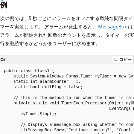
例
次の例では、5 秒ごとにアラームをオフにする単純な間隔タイ
マーを実装します。 アラームが発生すると、
MessageBox
は
アラームが開始された回数のカウントを表示し、タイマーの実
行を継続するかどうかをユーザーに求めます。
C#
コピー
public class Class1 {

    static System.Windows.Forms.Timer myTimer = new Sys
    static int alarmCounter = 1;

    static bool exitFlag = false;

    // This is the method to run when the timer is rais
    private static void TimerEventProcessor(Object myOb
                                            EventArgs m
       myTimer.Stop();

       // Displays a message box asking whether to cont
       if(MessageBox.Show("Continue running?", "Count i