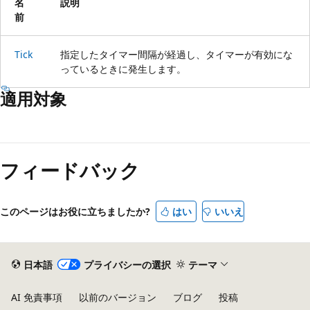
名
説明
前
Tick
指定したタイマー間隔が経過し、タイマーが有効にな
っているときに発生します。
適用対象
読
み
フィードバック
取
り
モ
このページはお役に立ちましたか?
はい
いいえ
ー
ド
が
日本語
プライバシーの選択
テーマ
無
AI 免責事項
以前のバージョン
ブログ
投稿
効