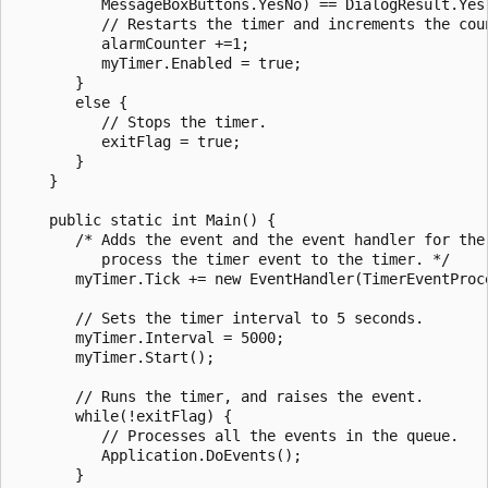
          MessageBoxButtons.YesNo) == DialogResult.Yes)
          // Restarts the timer and increments the coun
          alarmCounter +=1;

          myTimer.Enabled = true;

       }

       else {

          // Stops the timer.

          exitFlag = true;

       }

    }

    public static int Main() {

       /* Adds the event and the event handler for the 
          process the timer event to the timer. */

       myTimer.Tick += new EventHandler(TimerEventProce
       // Sets the timer interval to 5 seconds.

       myTimer.Interval = 5000;

       myTimer.Start();

       // Runs the timer, and raises the event.

       while(!exitFlag) {

          // Processes all the events in the queue.

          Application.DoEvents();

       }
