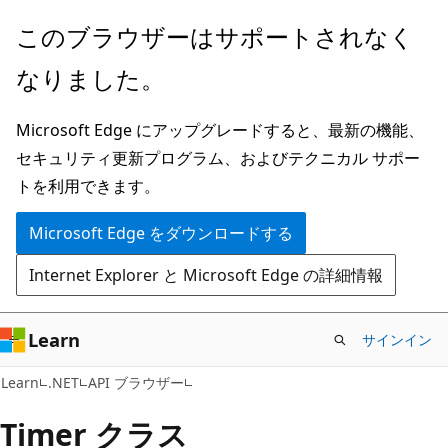
メ
ペ
このブラウザーはサポートされなく
イ
ー
なりました。
ン
ジ
コ
内
Microsoft Edge にアップグレードすると、最新の機能、
ン
ナ
セキュリティ更新プログラム、およびテクニカル サポー
テ
ビ
トを利用できます。
ン
ゲ
ツ
ー
Microsoft Edge をダウンロードする
に
シ
Internet Explorer と Microsoft Edge の詳細情報
ス
ョ
キ
ン
ッ
に
Learn
サインイン
プ
ス
C#
Learn
.NET
API ブラウザー
キ
ッ
Timer クラス