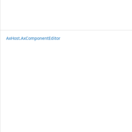
AxHost.AxComponentEditor