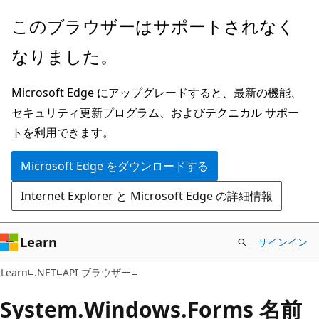
メ
ペ
このブラウザーはサポートされなく
イ
ー
なりました。
ン
ジ
コ
内
Microsoft Edge にアップグレードすると、最新の機能、
ン
ナ
セキュリティ更新プログラム、およびテクニカル サポー
テ
ビ
トを利用できます。
ン
ゲ
ツ
ー
Microsoft Edge をダウンロードする
に
シ
Internet Explorer と Microsoft Edge の詳細情報
ス
ョ
キ
ン
ッ
に
Learn
サインイン
プ
ス
Learn
.NET
API ブラウザー
キ
ッ
System.
Windows.
Forms 名前