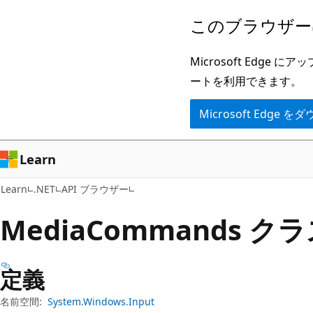
メ
ペ
このブラウザー
イ
ー
ン
ジ
Microsoft Ed
コ
内
ートを利用できます。
ン
ナ
Microsoft Edge
テ
ビ
ン
ゲ
ツ
ー
Learn
に
シ
Learn
.NET
API ブラウザー
ス
ョ
キ
ン
Media
Commands ク
ッ
に
プ
ス
定義
キ
ッ
名前空間:
System.Windows.Input