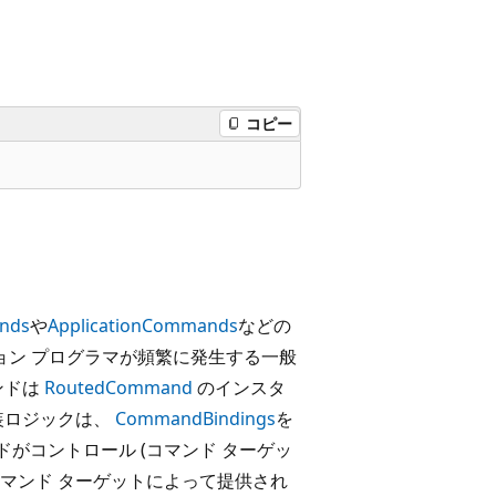
コピー
nds
や
ApplicationCommands
などの
ョン プログラマが頻繁に発生する一般
ンドは
RoutedCommand
のインスタ
装ロジックは、
CommandBindings
を
ドがコントロール (コマンド ターゲッ
マンド ターゲットによって提供され