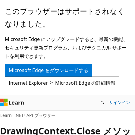
メ
ペ
このブラウザーはサポートされなく
イ
ー
なりました。
ン
ジ
コ
内
Microsoft Edge にアップグレードすると、最新の機能、
ン
ナ
セキュリティ更新プログラム、およびテクニカル サポー
テ
ビ
トを利用できます。
ン
ゲ
ツ
ー
Microsoft Edge をダウンロードする
に
シ
Internet Explorer と Microsoft Edge の詳細情報
ス
ョ
キ
ン
ッ
に
Learn
サインイン
プ
ス
C#
Learn
.NET
API ブラウザー
キ
ッ
Drawing
Context.
Close メソッ