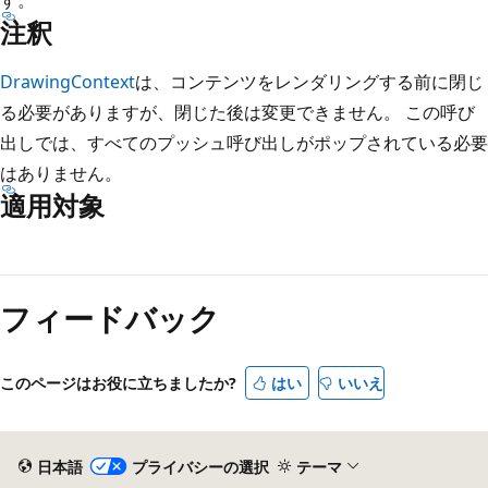
注釈
DrawingContext
は、コンテンツをレンダリングする前に閉じ
る必要がありますが、閉じた後は変更できません。 この呼び
出しでは、すべてのプッシュ呼び出しがポップされている必要
はありません。
適用対象
読
み
フィードバック
取
り
モ
このページはお役に立ちましたか?
はい
いいえ
ー
ド
が
日本語
プライバシーの選択
テーマ