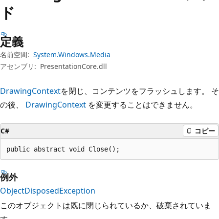
プ
ド
定義
名前空間:
System.Windows.Media
アセンブリ:
PresentationCore.dll
DrawingContext
を閉じ、コンテンツをフラッシュします。 そ
の後、
DrawingContext
を変更することはできません。
C#
コピー
public abstract void Close();
例外
ObjectDisposedException
このオブジェクトは既に閉じられているか、破棄されていま
す。