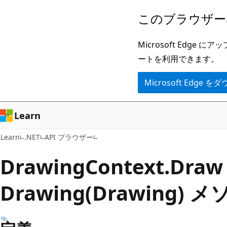
メ
ペ
このブラウザー
イ
ー
ン
ジ
Microsoft Ed
コ
内
ートを利用できます。
ン
ナ
Microsoft Edge
テ
ビ
ン
ゲ
ツ
ー
Learn
に
シ
Learn
.NET
API ブラウザー
ス
ョ
キ
ン
Drawing
Context.
Draw
ッ
に
Drawing(Drawing) 
プ
ス
キ
ッ