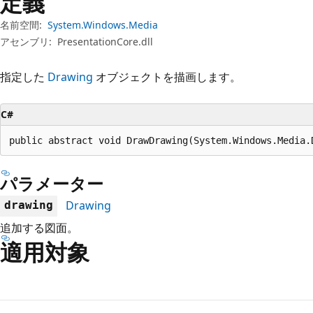
定義
プ
名前空間:
System.Windows.Media
アセンブリ:
PresentationCore.dll
指定した
Drawing
オブジェクトを描画します。
C#
public abstract void DrawDrawing(System.Windows.Media.
パラメーター
Drawing
drawing
追加する図面。
適用対象
読
み