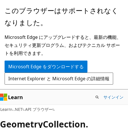
メ
ペ
このブラウザーはサポートされなく
イ
ー
なりました。
ン
ジ
コ
内
Microsoft Edge にアップグレードすると、最新の機能、
ン
ナ
セキュリティ更新プログラム、およびテクニカル サポー
テ
ビ
トを利用できます。
ン
ゲ
ツ
ー
Microsoft Edge をダウンロードする
に
シ
Internet Explorer と Microsoft Edge の詳細情報
ス
ョ
キ
ン
ッ
に
Learn
サインイン
プ
ス
C#
Learn
.NET
API ブラウザー
キ
ッ
Geometry
Collection.