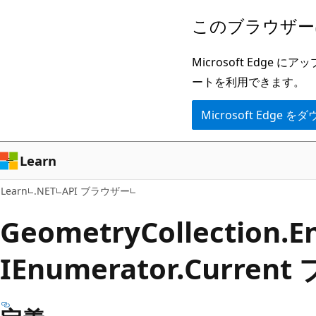
メ
ペ
このブラウザー
イ
ー
ン
ジ
Microsoft Ed
コ
内
ートを利用できます。
ン
ナ
Microsoft Edge
テ
ビ
ン
ゲ
ツ
ー
Learn
に
シ
Learn
.NET
API ブラウザー
ス
ョ
キ
ン
Geometry
Collection.
E
ッ
に
IEnumerator.
Curren
プ
ス
キ
ッ