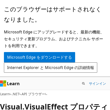
メ
ペ
このブラウザーはサポートされなく
イ
ー
なりました。
ン
ジ
コ
内
Microsoft Edge にアップグレードすると、最新の機能、
ン
ナ
セキュリティ更新プログラム、およびテクニカル サポー
テ
ビ
トを利用できます。
ン
ゲ
ツ
ー
Microsoft Edge をダウンロードする
に
シ
Internet Explorer と Microsoft Edge の詳細情報
ス
ョ
キ
ン
ッ
に
Learn
サインイン
プ
ス
C#
Learn
.NET
API ブラウザー
キ
ッ
Visual.
Visual
Effect プロパティ